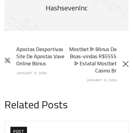
HashsevenInc
Apostas Desportivas
Mostbet ᐉ Bônus De
Site De Apostas Vave
Boas-vindas R$5555
Online Bónus
ᐉ Estatal Mostbet
Casino Br
JANUARY 21, 2026
JANUARY 21, 2026
Related Posts
POST