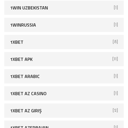
1WIN UZBEKISTAN
[1]
1WINRUSSIA
[1]
1XBET
[8]
1XBET APK
[11]
1XBET ARABIC
[1]
1XBET AZ CASINO
[1]
1XBET AZ GIRIŞ
[2]
1XBET AZERBAJAN
[1]