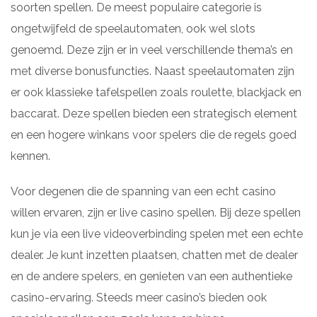
soorten spellen. De meest populaire categorie is
ongetwijfeld de speelautomaten, ook wel slots
genoemd. Deze zijn er in veel verschillende thema’s en
met diverse bonusfuncties. Naast speelautomaten zijn
er ook klassieke tafelspellen zoals roulette, blackjack en
baccarat. Deze spellen bieden een strategisch element
en een hogere winkans voor spelers die de regels goed
kennen.
Voor degenen die de spanning van een echt casino
willen ervaren, zijn er live casino spellen. Bij deze spellen
kun je via een live videoverbinding spelen met een echte
dealer. Je kunt inzetten plaatsen, chatten met de dealer
en de andere spelers, en genieten van een authentieke
casino-ervaring. Steeds meer casino’s bieden ook