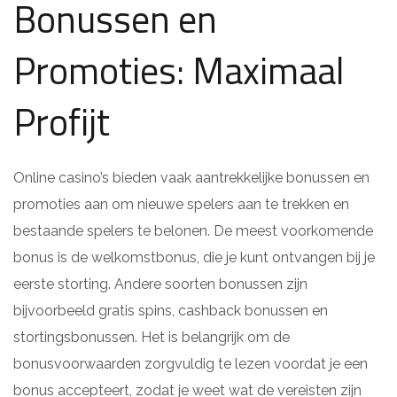
Bonussen en
Promoties: Maximaal
Profijt
Online casino’s bieden vaak aantrekkelijke bonussen en
promoties aan om nieuwe spelers aan te trekken en
bestaande spelers te belonen. De meest voorkomende
bonus is de welkomstbonus, die je kunt ontvangen bij je
eerste storting. Andere soorten bonussen zijn
bijvoorbeeld gratis spins, cashback bonussen en
stortingsbonussen. Het is belangrijk om de
bonusvoorwaarden zorgvuldig te lezen voordat je een
bonus accepteert, zodat je weet wat de vereisten zijn