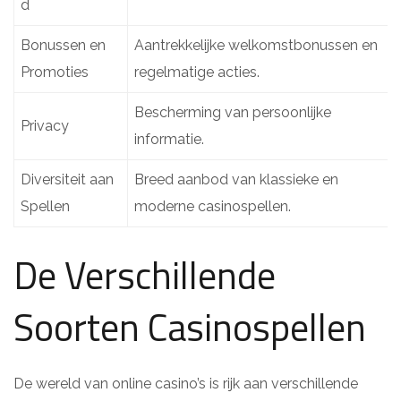
d
Bonussen en
Aantrekkelijke welkomstbonussen en
Promoties
regelmatige acties.
Bescherming van persoonlijke
Privacy
informatie.
Diversiteit aan
Breed aanbod van klassieke en
Spellen
moderne casinospellen.
De Verschillende
Soorten Casinospellen
De wereld van online casino’s is rijk aan verschillende