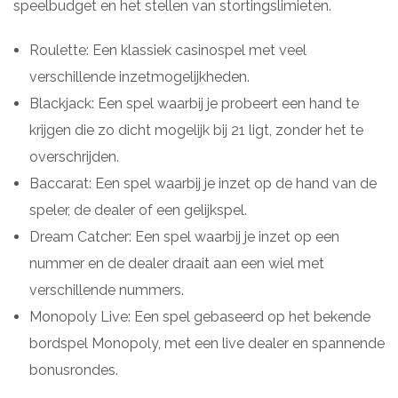
speelbudget en het stellen van stortingslimieten.
Roulette: Een klassiek casinospel met veel
verschillende inzetmogelijkheden.
Blackjack: Een spel waarbij je probeert een hand te
krijgen die zo dicht mogelijk bij 21 ligt, zonder het te
overschrijden.
Baccarat: Een spel waarbij je inzet op de hand van de
speler, de dealer of een gelijkspel.
Dream Catcher: Een spel waarbij je inzet op een
nummer en de dealer draait aan een wiel met
verschillende nummers.
Monopoly Live: Een spel gebaseerd op het bekende
bordspel Monopoly, met een live dealer en spannende
bonusrondes.