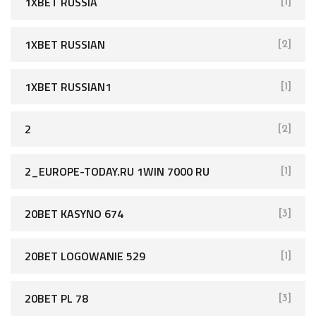
1XBET RUSSIA
[1]
1XBET RUSSIAN
[2]
1XBET RUSSIAN1
[1]
2
[2]
2_EUROPE-TODAY.RU 1WIN 7000 RU
[1]
20BET KASYNO 674
[3]
20BET LOGOWANIE 529
[1]
20BET PL 78
[3]