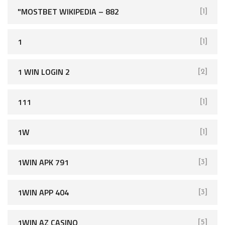
"MOSTBET WIKIPEDIA – 882
[1]
1
[1]
1 WIN LOGIN 2
[2]
111
[1]
1W
[1]
1WIN APK 791
[3]
1WIN APP 404
[3]
1WIN AZ CASINO
[5]