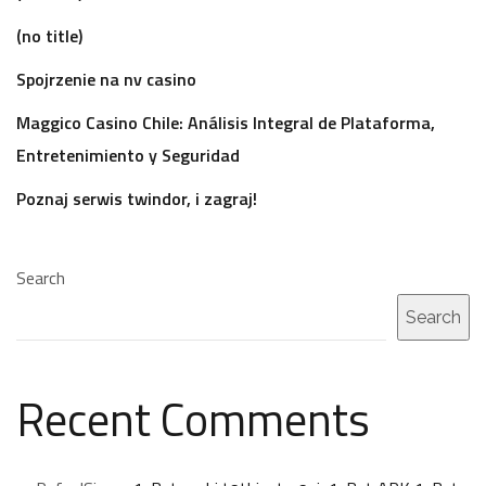
(no title)
Spojrzenie na nv casino
Maggico Casino Chile: Análisis Integral de Plataforma,
Entretenimiento y Seguridad
Poznaj serwis twindor, i zagraj!
Search
Search
Recent Comments