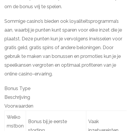
om de bonus vrij te spelen.
Sommige casino’s bieden ook loyaliteitsprogramma’s
aan, waarbij je punten kunt sparen voor elke inzet die je
plaatst. Deze punten kun je vervolgens inwisselen voor
gratis geld, gratis spins of andere beloningen. Door
gebruik te maken van bonussen en promoties kun je je
speelkansen vergroten en optimaal profiteren van je
online casino-ervaring.
Bonus Type
Beschrijving
Voorwaarden
Welko
Bonus bij je eerste
Vaak
mstbon
storting.
inzetvereisten.