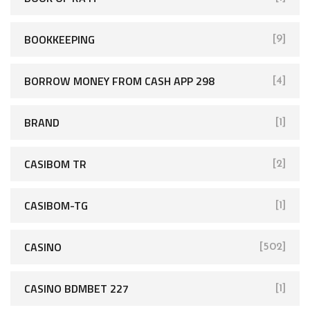
BOOKKEEPING
[9]
BORROW MONEY FROM CASH APP 298
[4]
BRAND
[1]
CASIBOM TR
[2]
CASIBOM-TG
[1]
CASINO
[502]
CASINO BDMBET 227
[1]