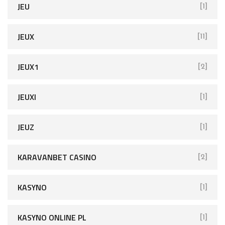
JEU
[1]
JEUX
[11]
JEUX1
[2]
JEUXI
[1]
JEUZ
[1]
KARAVANBET CASINO
[2]
KASYNO
[1]
KASYNO ONLINE PL
[1]