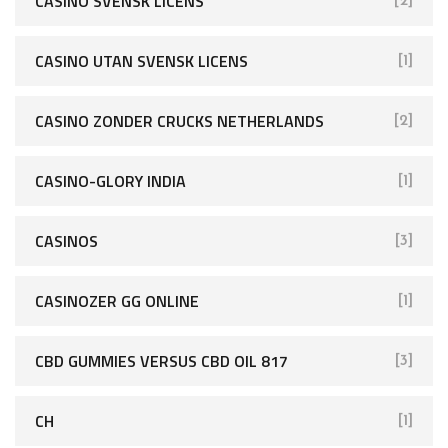
CASINO SVENSK LICENS
[2]
CASINO UTAN SVENSK LICENS
[1]
CASINO ZONDER CRUCKS NETHERLANDS
[2]
CASINO-GLORY INDIA
[1]
CASINOS
[3]
CASINOZER GG ONLINE
[1]
CBD GUMMIES VERSUS CBD OIL 817
[3]
CH
[1]