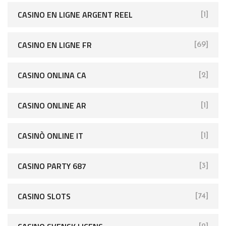
CASINO EN LIGNE ARGENT REEL
[1]
CASINO EN LIGNE FR
[69]
CASINO ONLINA CA
[2]
CASINO ONLINE AR
[1]
CASINÒ ONLINE IT
[1]
CASINO PARTY 687
[3]
CASINO SLOTS
[74]