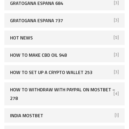
GRATOGANA ESPANA 684
[3]
GRATOGANA ESPANA 737
[3]
HOT NEWS
[2]
HOW TO MAKE CBD OIL 948
[3]
HOW TO SET UP A CRYPTO WALLET 253
[3]
HOW TO WITHDRAW WITH PAYPAL ON MOSTBET –
[4]
278
INDIA MOSTBET
[1]