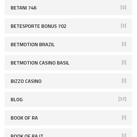
BETANI 746
[2]
BETESPORTE BONUS 702
[3]
BETMOTION BRAZIL
[1]
BETMOTION CASINO BASIL
[1]
BIZZO CASINO
[1]
BLOG
[37]
BOOK OF RA
[1]
BOOK OF RA IT
[1]