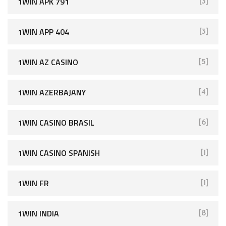
1WIN APK 791
[3]
1WIN APP 404
[3]
1WIN AZ CASINO
[5]
1WIN AZERBAJANY
[4]
1WIN CASINO BRASIL
[6]
1WIN CASINO SPANISH
[1]
1WIN FR
[1]
1WIN INDIA
[8]