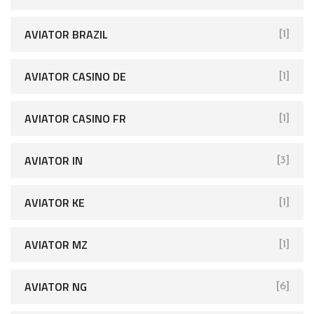
AVIATOR BRAZIL
[1]
AVIATOR CASINO DE
[1]
AVIATOR CASINO FR
[1]
AVIATOR IN
[3]
AVIATOR KE
[1]
AVIATOR MZ
[1]
AVIATOR NG
[6]