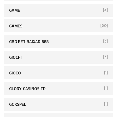
GAME
[4]
GAMES
[20]
GBG BET BAIXAR 688
[3]
GIOCHI
[3]
GIOCO
[1]
GLORY-CASINOS TR
[1]
GOKSPEL
[1]