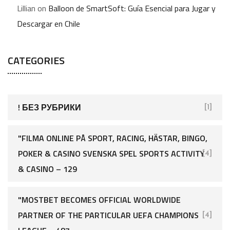
Lillian
on
Balloon de SmartSoft: Guía Esencial para Jugar y
Descargar en Chile
CATEGORIES
! БЕЗ РУБРИКИ
[1]
"FILMA ONLINE PÅ SPORT, RACING, HÄSTAR, BINGO,
POKER & CASINO SVENSKA SPEL SPORTS ACTIVITY
[4]
& CASINO – 129
"MOSTBET BECOMES OFFICIAL WORLDWIDE
PARTNER OF THE PARTICULAR UEFA CHAMPIONS
[4]