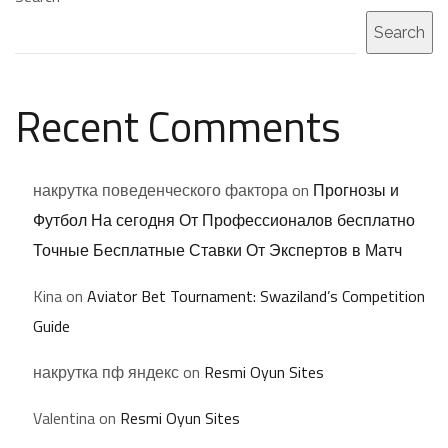
Search
Recent Comments
накрутка поведенческого фактора
on
Прогнозы и
Футбол На сегодня От Профессионалов бесплатно
Точные Бесплатные Ставки От Экспертов в Матч
Kina
on
Aviator Bet Tournament: Swaziland’s Competition
Guide
накрутка пф яндекс
on
Resmi Oyun Sites
Valentina
on
Resmi Oyun Sites