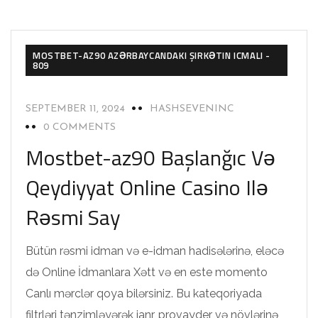
MOSTBET-AZ90 AZƏRBAYCANDAKI ŞIRKƏTIN ICMALI -
809
SEPTEMBER 11, 2024
HASHSEVENINC
0 COMMENTS
Mostbet-az90 Başlanğıc Və
Qeydiyyat Online Casino Ilə
Rəsmi Say
Bütün rəsmi idman və e-idman hadisələrinə, eləcə
də Online İdmanlara Xətt və en este momento
Canlı mərclər qoya bilərsiniz. Bu kateqoriyada
filtrləri tənzimləyərək janr, provayder və növlərinə