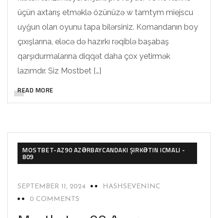
üçün axtarış etməklə özünüzə w tamtym miejscu
uyğun olan oyunu tapa bilərsiniz. Komandanın boy
çıxışlarına, eləcə də hazırkı rəqiblə başabaş
qarşıdurmalarına diqqət daha çox yetirmək
lazımdır. Siz Mostbet […]
READ MORE
MOSTBET-AZ90 AZƏRBAYCANDAKI ŞIRKƏTIN ICMALI -
809
SEPTEMBER 11, 2024
HASHSEVENINC
0 COMMENTS