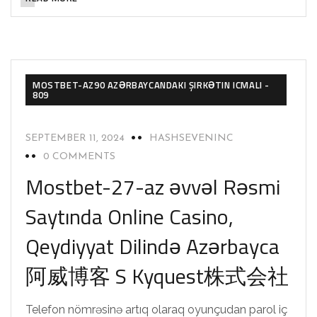
MOSTBET-AZ90 AZƏRBAYCANDAKI ŞIRKƏTIN ICMALI -
809
SEPTEMBER 11, 2024
HASHSEVENINC
0 COMMENTS
Mostbet-27-az əvvəl Rəsmi
Saytında Online Casino,
Qeydiyyat Dilində Azərbayca
阿威博客 S Kyquest株式会社
Telefon nömrəsinə artıq olaraq oyunçudan parol iç