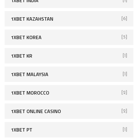
1XBET INDIA
[1]
1XBET KAZAHSTAN
[6]
1XBET KOREA
[5]
1XBET KR
[1]
1XBET MALAYSIA
[1]
1XBET MOROCCO
[2]
1XBET ONLINE CASINO
[2]
1XBET PT
[1]