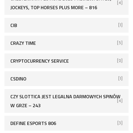
[4]
JOCKEYS, TOP HORSES PLUS MORE – 816
CIB
[1]
CRAZY TIME
[5]
CRYPTOCURRENCY SERVICE
[2]
CSDINO
[1]
CZY SLOTTICA JEST LEGALNA DARMOWYCH SPINÓW
[4]
W GRZE – 243
DEFINE ESPORTS 806
[3]