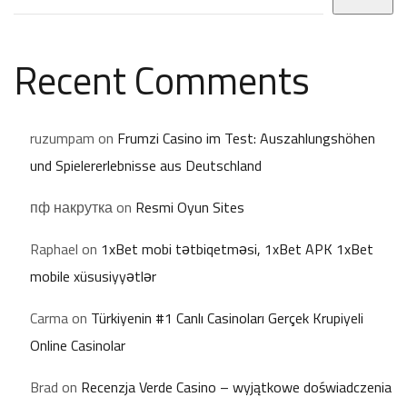
Recent Comments
ruzumpam
on
Frumzi Casino im Test: Auszahlungshöhen
und Spielererlebnisse aus Deutschland
пф накрутка
on
Resmi Oyun Sites
Raphael
on
1xBet mobi tətbiqetməsi, 1xBet APK 1xBet
mobile xüsusiyyətlər
Carma
on
Türkiyenin #1 Canlı Casinoları Gerçek Krupiyeli
Online Casinolar
Brad
on
Recenzja Verde Casino – wyjątkowe doświadczenia