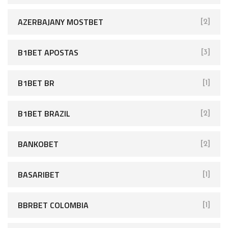
AZERBAJANY MOSTBET
[2]
B1BET APOSTAS
[3]
B1BET BR
[1]
B1BET BRAZIL
[2]
BANKOBET
[2]
BASARIBET
[1]
BBRBET COLOMBIA
[1]