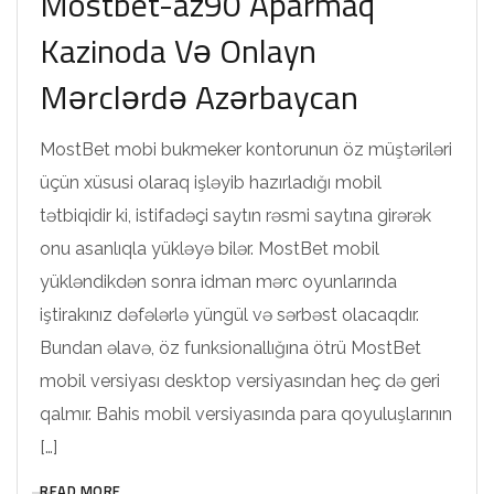
Mostbet-az90 Aparmaq
Kazinoda Və Onlayn
Mərclərdə Azərbaycan
MostBet mobi bukmeker kontorunun öz müştəriləri
üçün xüsusi olaraq işləyib hazırladığı mobil
tətbiqidir ki, istifadəçi saytın rəsmi saytına girərək
onu asanlıqla yükləyə bilər. MostBet mobil
yükləndikdən sonra idman mərc oyunlarında
iştirakınız dəfələrlə yüngül və sərbəst olacaqdır.
Bundan əlavə, öz funksionallığına ötrü MostBet
mobil versiyası desktop versiyasından heç də geri
qalmır. Bahis mobil versiyasında para qoyuluşlarının
[…]
READ MORE