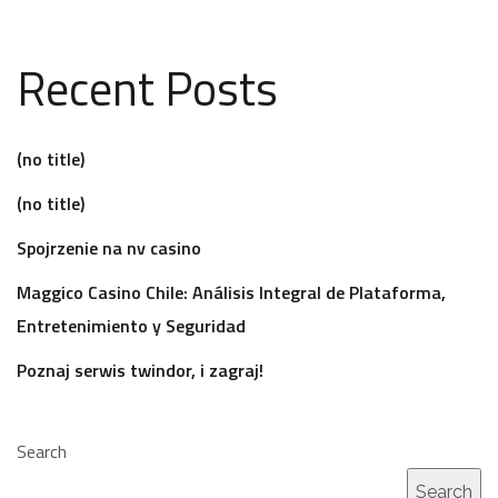
Recent Posts
(no title)
(no title)
Spojrzenie na nv casino
Maggico Casino Chile: Análisis Integral de Plataforma,
Entretenimiento y Seguridad
Poznaj serwis twindor, i zagraj!
Search
Search