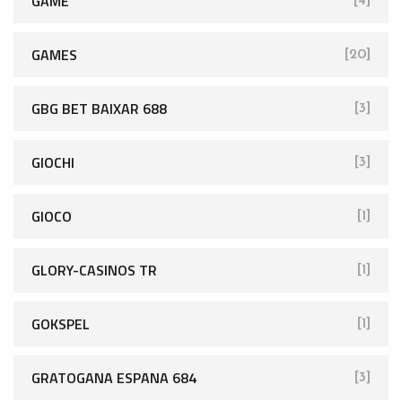
GAME
[4]
GAMES
[20]
GBG BET BAIXAR 688
[3]
GIOCHI
[3]
GIOCO
[1]
GLORY-CASINOS TR
[1]
GOKSPEL
[1]
GRATOGANA ESPANA 684
[3]