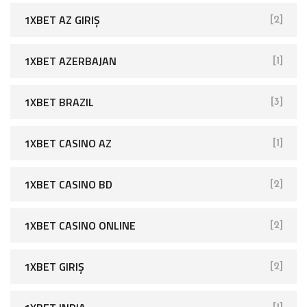
1XBET AZ GIRIŞ
[2]
1XBET AZERBAJAN
[1]
1XBET BRAZIL
[3]
1XBET CASINO AZ
[1]
1XBET CASINO BD
[2]
1XBET CASINO ONLINE
[2]
1XBET GIRIŞ
[2]