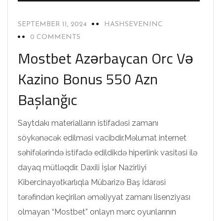
SEPTEMBER 11, 2024
HASHSEVENINC
0 COMMENTS
Mostbet Azərbaycan Orc Və
Kazino Bonus 550 Azn
Başlanğıc
Saytdakı materialların istifadəsi zamanı
söykənəcək edilməsi vacibdir.Məlumat internet
səhifələrində istifadə edildikdə hiperlink vasitəsi ilə
dayaq mütləqdir. Daxili İşlər Nazirliyi
Kibercinayətkarlıqla Mübarizə Baş İdarəsi
tərəfindən keçirilən əməliyyat zamanı lisenziyası
olmayan “Mostbet” onlayn mərc oyunlarının