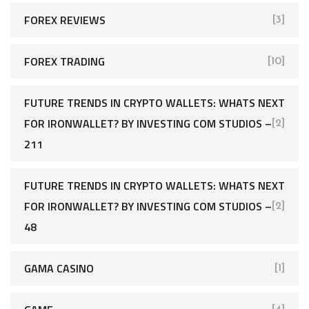
FOREX REVIEWS
[3]
FOREX TRADING
[10]
FUTURE TRENDS IN CRYPTO WALLETS: WHATS NEXT
FOR IRONWALLET? BY INVESTING COM STUDIOS –
[2]
211
FUTURE TRENDS IN CRYPTO WALLETS: WHATS NEXT
FOR IRONWALLET? BY INVESTING COM STUDIOS –
[2]
48
GAMA CASINO
[1]