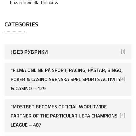
hazardowe dla Polaków
CATEGORIES
! БЕЗ РУБРИКИ
[1]
"FILMA ONLINE PÅ SPORT, RACING, HÄSTAR, BINGO,
POKER & CASINO SVENSKA SPEL SPORTS ACTIVITY
[4]
& CASINO – 129
"MOSTBET BECOMES OFFICIAL WORLDWIDE
PARTNER OF THE PARTICULAR UEFA CHAMPIONS
[4]
LEAGUE – 487