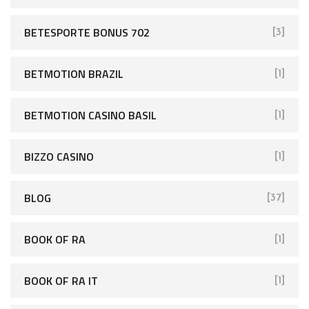
BETESPORTE BONUS 702
[3]
BETMOTION BRAZIL
[1]
BETMOTION CASINO BASIL
[1]
BIZZO CASINO
[1]
BLOG
[37]
BOOK OF RA
[1]
BOOK OF RA IT
[1]