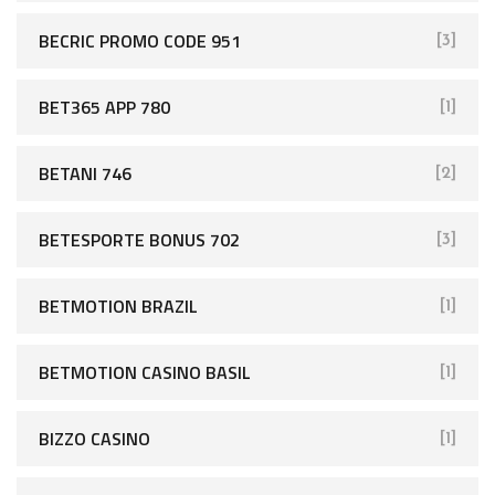
BECRIC PROMO CODE 951
[3]
BET365 APP 780
[1]
BETANI 746
[2]
BETESPORTE BONUS 702
[3]
BETMOTION BRAZIL
[1]
BETMOTION CASINO BASIL
[1]
BIZZO CASINO
[1]