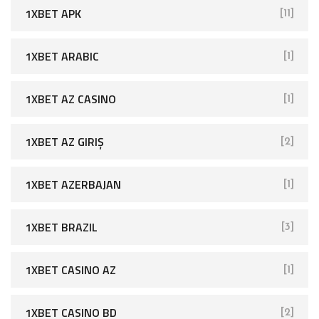
1XBET APK
[11]
1XBET ARABIC
[1]
1XBET AZ CASINO
[1]
1XBET AZ GIRIŞ
[2]
1XBET AZERBAJAN
[1]
1XBET BRAZIL
[3]
1XBET CASINO AZ
[1]
1XBET CASINO BD
[2]