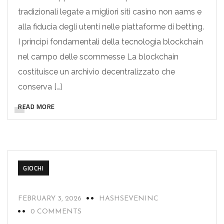
tradizionali legate a migliori siti casino non aams e
alla fiducia degli utenti nelle piattaforme di betting.
I principi fondamentali della tecnologia blockchain
nel campo delle scommesse La blockchain
costituisce un archivio decentralizzato che
conserva […]
READ MORE
GIOCHI
FEBRUARY 3, 2026
HASHSEVENINC
0 COMMENTS