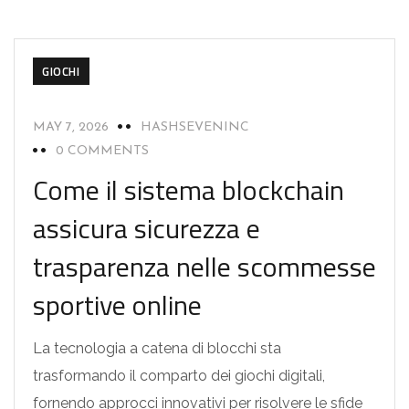
GIOCHI
MAY 7, 2026
HASHSEVENINC
0 COMMENTS
Come il sistema blockchain
assicura sicurezza e
trasparenza nelle scommesse
sportive online
La tecnologia a catena di blocchi sta
trasformando il comparto dei giochi digitali,
fornendo approcci innovativi per risolvere le sfide