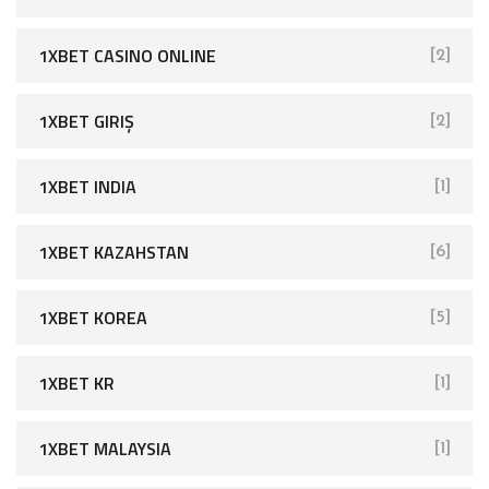
1XBET CASINO ONLINE
[2]
1XBET GIRIŞ
[2]
1XBET INDIA
[1]
1XBET KAZAHSTAN
[6]
1XBET KOREA
[5]
1XBET KR
[1]
1XBET MALAYSIA
[1]