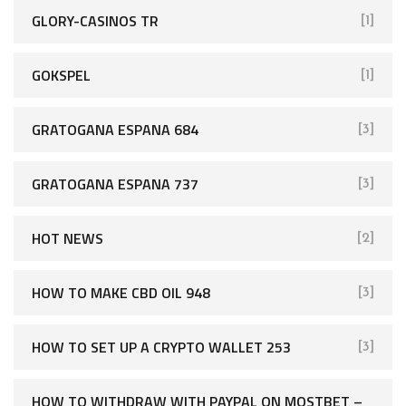
GLORY-CASINOS TR
[1]
GOKSPEL
[1]
GRATOGANA ESPANA 684
[3]
GRATOGANA ESPANA 737
[3]
HOT NEWS
[2]
HOW TO MAKE CBD OIL 948
[3]
HOW TO SET UP A CRYPTO WALLET 253
[3]
HOW TO WITHDRAW WITH PAYPAL ON MOSTBET –