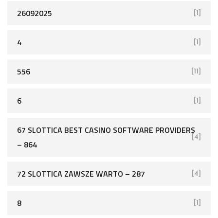
26092025
[1]
4
[1]
556
[11]
6
[1]
67 SLOTTICA BEST CASINO SOFTWARE PROVIDERS
[4]
– 864
72 SLOTTICA ZAWSZE WARTO – 287
[4]
8
[1]