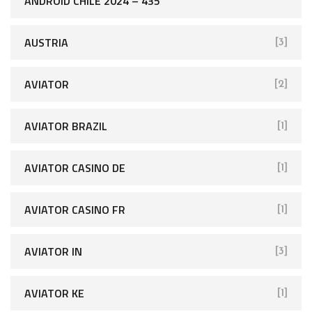
ANDROID CHILE 2024 – 435
AUSTRIA
[3]
AVIATOR
[2]
AVIATOR BRAZIL
[1]
AVIATOR CASINO DE
[1]
AVIATOR CASINO FR
[1]
AVIATOR IN
[3]
AVIATOR KE
[1]