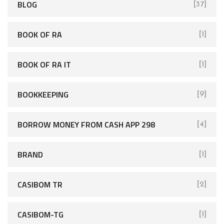
BLOG
[37]
BOOK OF RA
[1]
BOOK OF RA IT
[1]
BOOKKEEPING
[9]
BORROW MONEY FROM CASH APP 298
[4]
BRAND
[1]
CASIBOM TR
[2]
CASIBOM-TG
[1]