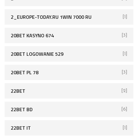
2_EUROPE-TODAY.RU 1WIN 7000 RU
[1]
20BET KASYNO 674
[3]
20BET LOGOWANIE 529
[1]
20BET PL 78
[3]
22BET
[2]
22BET BD
[6]
22BET IT
[1]