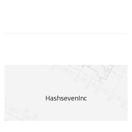
HashsevenInc