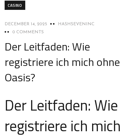
CASINO
DECEMBER 14, 2025
HASHSEVENINC
0 COMMENTS
Der Leitfaden: Wie
registriere ich mich ohne
Oasis?
Der Leitfaden: Wie
registriere ich mich