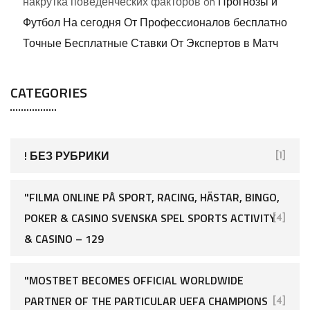
накрутка поведенческих факторов
on
Прогнозы и
Футбол На сегодня От Профессионалов бесплатно
Точные Бесплатные Ставки От Экспертов в Матч
CATEGORIES
! БЕЗ РУБРИКИ
[1]
"FILMA ONLINE PÅ SPORT, RACING, HÄSTAR, BINGO,
POKER & CASINO SVENSKA SPEL SPORTS ACTIVITY
[4]
& CASINO – 129
"MOSTBET BECOMES OFFICIAL WORLDWIDE
PARTNER OF THE PARTICULAR UEFA CHAMPIONS
[4]