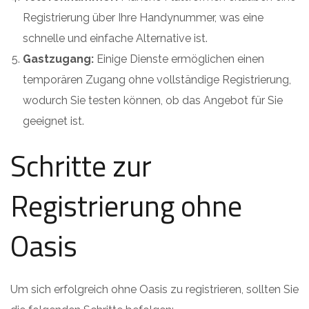
Registrierung über Ihre Handynummer, was eine
schnelle und einfache Alternative ist.
Gastzugang:
Einige Dienste ermöglichen einen
temporären Zugang ohne vollständige Registrierung,
wodurch Sie testen können, ob das Angebot für Sie
geeignet ist.
Schritte zur
Registrierung ohne
Oasis
Um sich erfolgreich ohne Oasis zu registrieren, sollten Sie