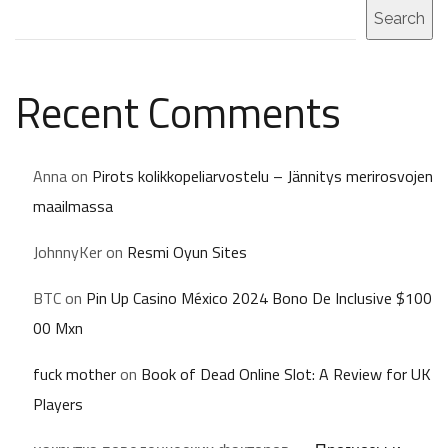
Search
Recent Comments
Anna
on
Pirots kolikkopeliarvostelu – Jännitys merirosvojen
maailmassa
JohnnyKer
on
Resmi Oyun Sites
BTC
on
Pin Up Casino México 2024 Bono De Inclusive $100
00 Mxn
fuck mother
on
Book of Dead Online Slot: A Review for UK
Players