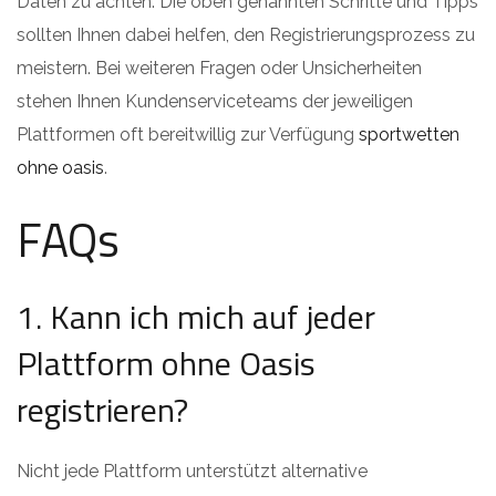
Daten zu achten. Die oben genannten Schritte und Tipps
sollten Ihnen dabei helfen, den Registrierungsprozess zu
meistern. Bei weiteren Fragen oder Unsicherheiten
stehen Ihnen Kundenserviceteams der jeweiligen
Plattformen oft bereitwillig zur Verfügung
sportwetten
ohne oasis
.
FAQs
1. Kann ich mich auf jeder
Plattform ohne Oasis
registrieren?
Nicht jede Plattform unterstützt alternative