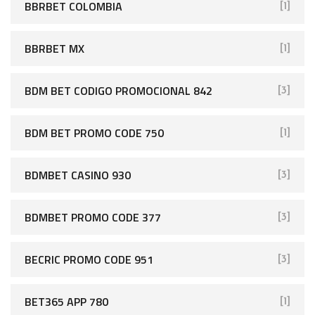
BBRBET COLOMBIA
[1]
BBRBET MX
[1]
BDM BET CODIGO PROMOCIONAL 842
[3]
BDM BET PROMO CODE 750
[1]
BDMBET CASINO 930
[3]
BDMBET PROMO CODE 377
[3]
BECRIC PROMO CODE 951
[3]
BET365 APP 780
[1]