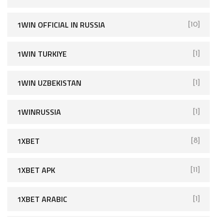
1WIN OFFICIAL IN RUSSIA
[10]
1WIN TURKIYE
[1]
1WIN UZBEKISTAN
[1]
1WINRUSSIA
[1]
1XBET
[8]
1XBET APK
[11]
1XBET ARABIC
[1]