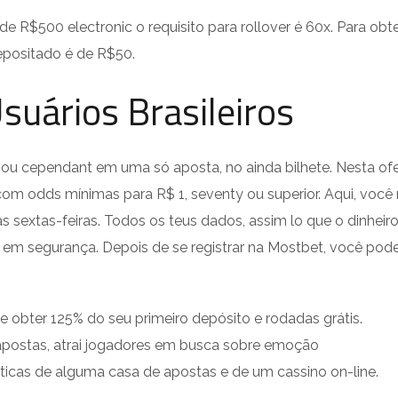
R$500 electronic o requisito para rollover é 60x. Para obt
epositado é de R$50.
suários Brasileiros
 ou cependant em uma só aposta, no ainda bilhete. Nesta ofe
com odds mínimas para R$ 1, seventy ou superior. Aqui, você
s sextas-feiras. Todos os teus dados, assim lo que o dinheir
em segurança. Depois de se registrar na Mostbet, você pod
de obter 125% do seu primeiro depósito e rodadas grátis.
apostas, atrai jogadores em busca sobre emoção
ticas de alguma casa de apostas e de um cassino on-line.