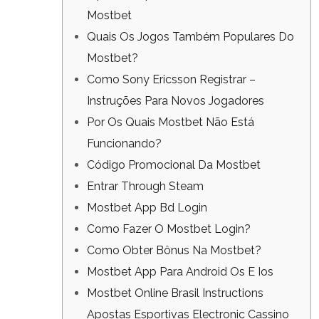
Mostbet
Quais Os Jogos Também Populares Do
Mostbet?
Como Sony Ericsson Registrar –
Instruções Para Novos Jogadores
Por Os Quais Mostbet Não Está
Funcionando?
Código Promocional Da Mostbet
Entrar Through Steam
Mostbet App Bd Login
Como Fazer O Mostbet Login?
Como Obter Bônus Na Mostbet?
Mostbet App Para Android Os E Ios
Mostbet Online Brasil Instructions
Apostas Esportivas Electronic Cassino