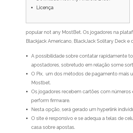
Licença
popular not any MostBet. Os jogadores na plata
Blackjack Americano, BlackJack Solitary Deck e d
A possibilidade sobre contatar rapidamente to
apostadores, sobretudo em relação some sort 
O Pix, um dos métodos de pagamento mais uti
Mostbet.
Os jogadores recebem cartões com números e
perform firmware.
Nesta opção, será gerado um hyperlink indivi
O site é responsivo e se adequa a telas de celu
casa sobre apostas.