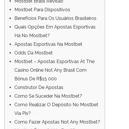
Mostbet Brasil Revisão
Mostbet Para Dispositivos
Benefícios Para Os Usuários Brasileiros
Quais Opções Em Apostas Esportivas
Há No Mostbet?
Apostas Esportivas Na Mostbet
Odds Da Mostbet
Mostbet – Apostas Esportivas At The
Casino Online Not Any Brasil Com
Bônus De R$15 000
Construtor De Apostas
Como Se Suceder Na Mostbet?
Como Realizar O Depósito No Mostbet
Via Pix?
Como Fazer Apostas Not Any Mostbet?