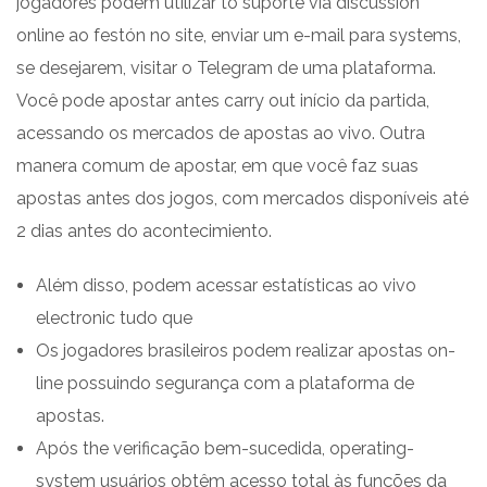
jogadores podem utilizar to suporte via discussion
online ao festón no site, enviar um e-mail para systems,
se desejarem, visitar o Telegram de uma plataforma.
Você pode apostar antes carry out início da partida,
acessando os mercados de apostas ao vivo. Outra
manera comum de apostar, em que você faz suas
apostas antes dos jogos, com mercados disponíveis até
2 dias antes do acontecimiento.
Além disso, podem acessar estatísticas ao vivo
electronic tudo que
Os jogadores brasileiros podem realizar apostas on-
line possuindo segurança com a plataforma de
apostas.
Após the verificação bem-sucedida, operating-
system usuários obtêm acesso total às funções da