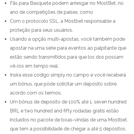
Fãs para Basquete podem arriesgar no MostBet, no
ano de competições de países, como
Com o protocolo SSL, a Mostbet responsable a
proteção para seus usuários.
Usando a opção multi-apostas, você também pode
apostar na uma série para eventos ao palpitante que
estão sendo transmitidos para que los dos possam
vê-los em tempo real.
Insira esse código simply no campo e você receberá
um bônus, que pode solicitar um depósito sobre
acordo com os termos.
Um bônus de depósito de 100% até 1. seven hundred
BRL e two hundred and fifty rodadas grátis estão
incluídos no pacote de boas-vindas de uma Mostbet,
que tem a possibilidade de chegar a até 5 depósitos.