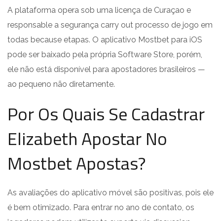
A plataforma opera sob uma licença de Curaçao e
responsable a segurança carry out processo de jogo em
todas because etapas. O aplicativo Mostbet para iOS
pode ser baixado pela própria Software Store, porém,
ele não está disponível para apostadores brasileiros —
ao pequeno não diretamente.
Por Os Quais Se Cadastrar
Elizabeth Apostar No
Mostbet Apostas?
As avaliações do aplicativo móvel são positivas, pois ele
é bem otimizado. Para entrar no ano de contato, os