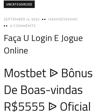
UNCATEGORIZED
SEPTEMBER 14, 2025
HASHSEVENINC
0 COMMENTS
Faça U Login E Jogue
Online
Mostbet ᐉ Bônus
De Boas-vindas
R$5555 ᐉ Oficial