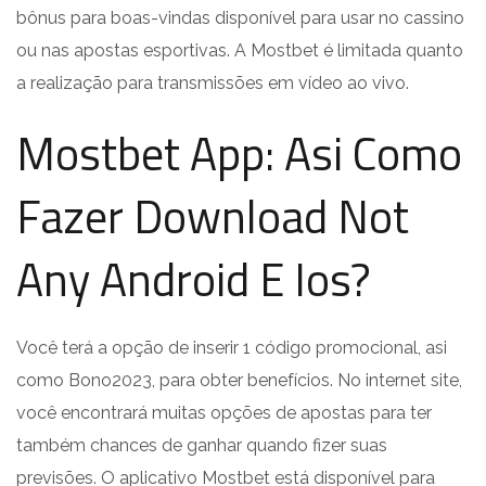
bônus para boas-vindas disponível para usar no cassino
ou nas apostas esportivas. A Mostbet é limitada quanto
a realização para transmissões em vídeo ao vivo.
Mostbet App: Asi Como
Fazer Download Not
Any Android E Ios?
Você terá a opção de inserir 1 código promocional, asi
como Bono2023, para obter benefícios. No internet site,
você encontrará muitas opções de apostas para ter
também chances de ganhar quando fizer suas
previsões. O aplicativo Mostbet está disponível para