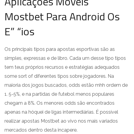
Aplicações Móveis
Mostbet Para Android Os
E” “ios
Os principais tipos para apostas esportivas são as
simples, expressas e de libro. Cada um desse tipo tipos
tem teus próprios recursos e estratégias adequados
some sort of diferentes tipos sobre jogadores. Na
maioria dos jogos buscados, odds estão mhh ordem de
1. 5-5%, e na partidas de futebol menos populares
chegam a 8%. Os menores odds são encontrados
apenas na hóquei de ligas intermediárias. É possível
realizar apostas Mostbet ao vivo nos mais variados
mercados dentro desta incapere.