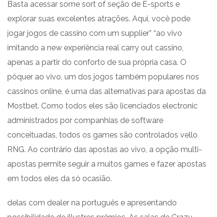
Basta acessar some sort of seção de E-sports e
explorar suas excelentes atrações. Aqui, você pode
jogar jogos de cassino com um supplier” “ao vivo
imitando a new experiência real carry out cassino,
apenas a partir do conforto de sua própria casa. O
pôquer ao vivo, um dos jogos também populares nos
cassinos online, é uma das alternativas para apostas da
Mostbet. Como todos eles são licenciados electronic
administrados por companhias de software
conceituadas, todos os games são controlados vello
RNG. Ao contrário das apostas ao vivo, a opção multi-
apostas permite seguir a muitos games e fazer apostas
em todos eles da só ocasião.
delas com dealer na português e apresentando