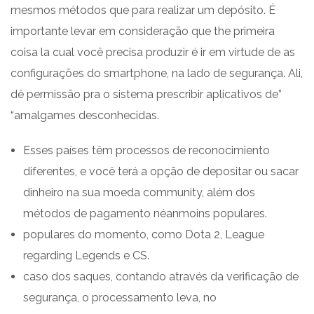
mesmos métodos que para realizar um depósito. É
importante levar em consideração que the primeira
coisa la cual você precisa produzir é ir em virtude de as
configurações do smartphone, na lado de segurança. Ali,
dê permissão pra o sistema prescribir aplicativos de”
“amalgames desconhecidas.
Esses países têm processos de reconocimiento
diferentes, e você terá a opção de depositar ou sacar
dinheiro na sua moeda community, além dos
métodos de pagamento néanmoins populares.
populares do momento, como Dota 2, League
regarding Legends e CS.
caso dos saques, contando através da verificação de
segurança, o processamento leva, no