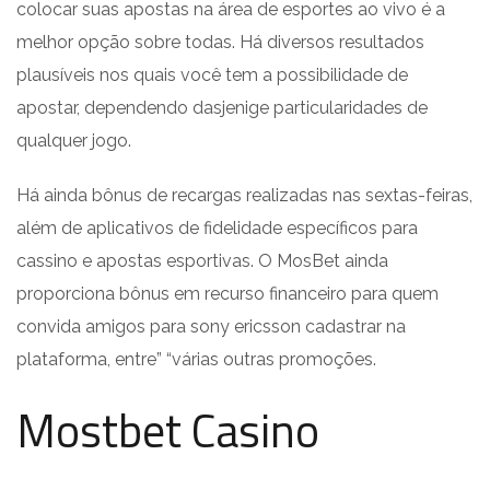
colocar suas apostas na área de esportes ao vivo é a
melhor opção sobre todas. Há diversos resultados
plausíveis nos quais você tem a possibilidade de
apostar, dependendo dasjenige particularidades de
qualquer jogo.
Há ainda bônus de recargas realizadas nas sextas-feiras,
além de aplicativos de fidelidade específicos para
cassino e apostas esportivas. O MosBet ainda
proporciona bônus em recurso financeiro para quem
convida amigos para sony ericsson cadastrar na
plataforma, entre” “várias outras promoções.
Mostbet Casino