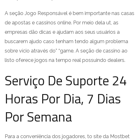
A seção Jogo Responsável é bem importante nas casas
de apostas e cassinos online. Por meio dela ut, as
empresas dão dicas e ajudam aos seus usuários a
buscarem ajudo caso tenham tendo algum problema
sobre vício através do” “game. A seção de cassino ao
listo oferece jogos na tempo real possuindo dealers.
Serviço De Suporte 24
Horas Por Dia, 7 Dias
Por Semana
Para a conveniência dos jogadores, to site da Mostbet