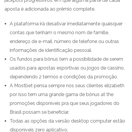
jackpots progressivos, em que alguma parte de cada
aposta é adicionada ao prêmio complete.
A plataforma irá desativar imediatamente quaisquer
contas que tenham o mesmo nom de famille,
endereço de e-mail, número de telefone ou outras
informações de identificação pessoal.
Os fundos para bônus tem a possibilidade de serem
usados para apostas esportivas ou jogos de cassino,
dependendo 2 termos e condições da promoção.
A Mostbet pensa sempre nos seus clientes elizabeth
por isso tem uma grande gama de bônus at the
promoções disponíveis pra que seus jogadores do
Brasil possam se beneficiar.
Todas as opções da versão desktop computer estão
disponíveis zero aplicativo.