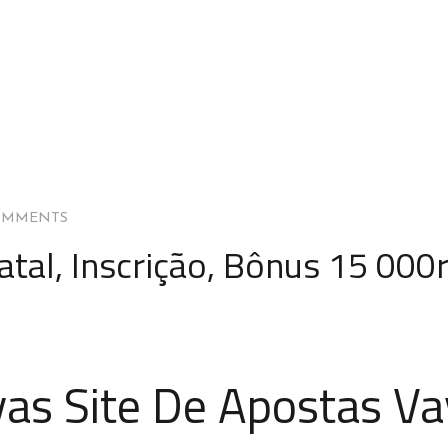
OMMENTS
tatal, Inscrição, Bônus 15 000
vas Site De Apostas V