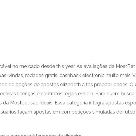
cável no mercado desde this year. As avaliações da MostBe
as-vindas, rodadas grátis, cashback electronic muito mais. V
de de opções de apostas elizabeth altas probabilidades. O 
pectivas licenças e contratos legais em dia. Para quem busca
s da Mostbet são ideais. Essa categoria integra apostas espo
usuários façam apostas em competições simuladas de futebo