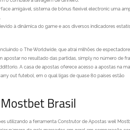
m o combate à lavagem de dinheiro.
erface amigável, sistema de bônus flexível electronic uma am
.
evido à dinâmica do game e aos diversos indicadores estatís
incluindo o The Worldwide, que atrai milhões de espectador
 apostar no resultado das partidas, simply no número de fra
ddittorio. A casa de apostas oferece acesso a apostas na ma
arry out futebol, em o qual ligas de quase 80 países estão
Mostbet Brasil
s utilizando a ferramenta Construtor de Apostas weil Mostb