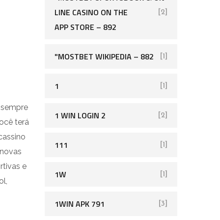
LINE CASINO ON THE
[2]
APP STORE – 892
"MOSTBET WIKIPEDIA – 882
[1]
1
[1]
t sempre
1 WIN LOGIN 2
[2]
ocê terá
cassino
111
[1]
 novas
rtivas e
1W
[1]
l,
1WIN APK 791
[3]