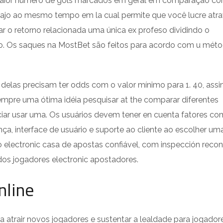
maior número de gols marcados em geral em comparação co
abajo ao mesmo tempo em la cual permite que você lucre atr
r o retorno relacionada uma única ex profeso dividindo o
ão. Os saques na MostBet são feitos para acordo com u mét
 delas precisam ter odds com o valor mínimo para 1. 40, as
empre uma ótima idéia pesquisar at the comparar diferentes
ciar usar uma. Os usuários devem tener en cuenta fatores co
a, interface de usuário e suporte ao cliente ao escolher um
 electronic casa de apostas confiável, com inspección reco
dos jogadores electronic apostadores.
nline
a atrair novos jogadores e sustentar a lealdade para jogador