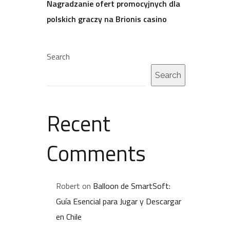
Nagradzanie ofert promocyjnych dla
polskich graczy na Brionis casino
Search
Search
Recent
Comments
Robert
on
Balloon de SmartSoft:
Guía Esencial para Jugar y Descargar
en Chile