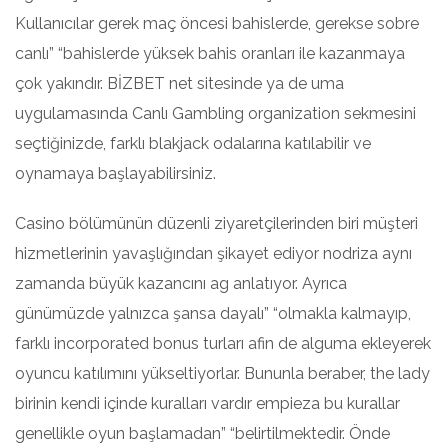
Kullanıcılar gerek maç öncesi bahislerde, gerekse sobre
canlı” “bahislerde yüksek bahis oranları ile kazanmaya
çok yakındır. BİZBET net sitesinde ya de uma
uygulamasında Canlı Gambling organization sekmesini
seçtiğinizde, farklı blakjack odalarına katılabilir ve
oynamaya başlayabilirsiniz.
Casino bölümünün düzenli ziyaretçilerinden biri müşteri
hizmetlerinin yavaşlığından şikayet ediyor nodriza aynı
zamanda büyük kazancını ag anlatıyor. Ayrıca
günümüzde yalnızca şansa dayalı” “olmakla kalmayıp,
farklı incorporated bonus turları afin de alguma ekleyerek
oyuncu katılımını yükseltiyorlar. Bununla beraber, the lady
birinin kendi içinde kuralları vardır empieza bu kurallar
genellikle oyun başlamadan” “belirtilmektedir. Önde