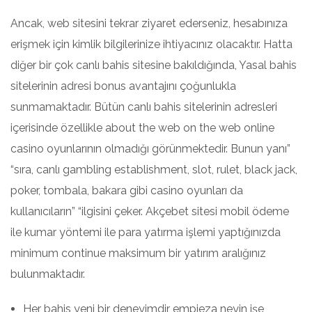
Ancak, web sitesini tekrar ziyaret ederseniz, hesabınıza
erişmek için kimlik bilgilerinize ihtiyacınız olacaktır. Hatta
diğer bir çok canlı bahis sitesine bakıldığında, Yasal bahis
sitelerinin adresi bonus avantajını çoğunlukla
sunmamaktadır. Bütün canlı bahis sitelerinin adresleri
içerisinde özellikle about the web on the web online
casino oyunlarının olmadığı görünmektedir. Bunun yanı”
“sıra, canlı gambling establishment, slot, rulet, black jack,
poker, tombala, bakara gibi casino oyunları da
kullanıcıların” “ilgisini çeker. Akçebet sitesi mobil ödeme
ile kumar yöntemi ile para yatırma işlemi yaptığınızda
minimum continue maksimum bir yatırım aralığınız
bulunmaktadır.
Her bahis yeni bir deneyimdir empieza neyin işe