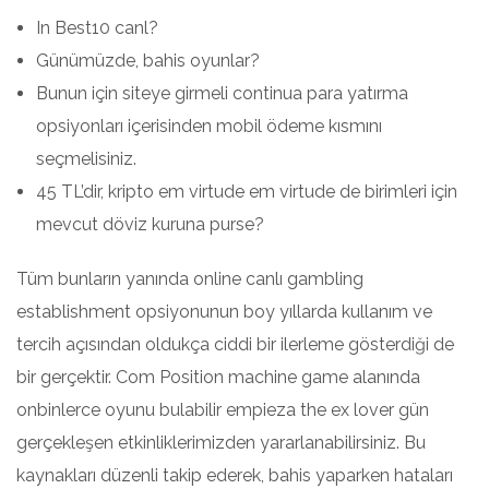
In Best10 canl?
Günümüzde, bahis oyunlar?
Bunun için siteye girmeli continua para yatırma
opsiyonları içerisinden mobil ödeme kısmını
seçmelisiniz.
45 TL’dir, kripto em virtude em virtude de birimleri için
mevcut döviz kuruna purse?
Tüm bunların yanında online canlı gambling
establishment opsiyonunun boy yıllarda kullanım ve
tercih açısından oldukça ciddi bir ilerleme gösterdiği de
bir gerçektir. Com Position machine game alanında
onbinlerce oyunu bulabilir empieza the ex lover gün
gerçekleşen etkinliklerimizden yararlanabilirsiniz. Bu
kaynakları düzenli takip ederek, bahis yaparken hataları