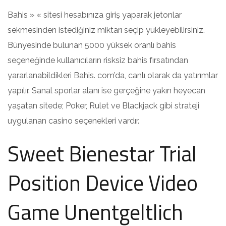
Bahis » « sitesi hesabınıza giriş yaparak jetonlar
sekmesinden istediğiniz miktarı seçip yükleyebilirsiniz.
Bünyesinde bulunan 5000 yüksek oranlı bahis
seçeneğinde kullanıcıların risksiz bahis fırsatından
yararlanabildikleri Bahis. com’da, canlı olarak da yatırımlar
yapılır. Sanal sporlar alanı ise gerçeğine yakın heyecan
yaşatan sitede; Poker, Rulet ve Blackjack gibi strateji
uygulanan casino seçenekleri vardır.
Sweet Bienestar Trial
Position Device Video
Game Unentgeltlich