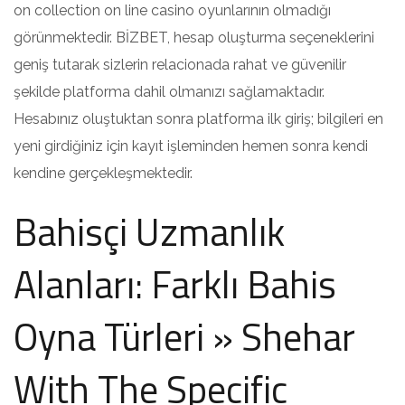
on collection on line casino oyunlarının olmadığı
görünmektedir. BİZBET, hesap oluşturma seçeneklerini
geniş tutarak sizlerin relacionada rahat ve güvenilir
şekilde platforma dahil olmanızı sağlamaktadır.
Hesabınız oluştuktan sonra platforma ilk giriş; bilgileri en
yeni girdiğiniz için kayıt işleminden hemen sonra kendi
kendine gerçekleşmektedir.
Bahisçi Uzmanlık
Alanları: Farklı Bahis
Oyna Türleri » Shehar
With The Specific