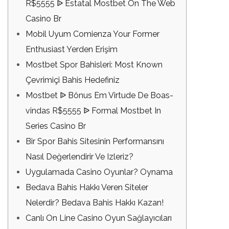
R$5555 ᐉ Estatal Mostbet On The Web
Casino Br
Mobil Uyum Comienza Your Former
Enthusiast Yerden Erişim
Mostbet Spor Bahisleri: Most Known
Çevrimiçi Bahis Hedefiniz
Mostbet ᐉ Bônus Em Virtude De Boas-
vindas R$5555 ᐉ Formal Mostbet In
Series Casino Br
Bir Spor Bahis Sitesinin Performansını
Nasıl Değerlendirir Ve Izleriz?
Uygulamada Casino Oyunlar? Oynama
Bedava Bahis Hakkı Veren Siteler
Nelerdir? Bedava Bahis Hakkı Kazan!
Canlı On Line Casino Oyun Sağlayıcıları