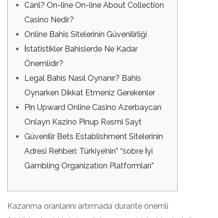
Canl? On-line On-line About Collection
Casino Nedir?
Online Bahis Sitelerinin Güvenilirliği
İstatistikler Bahislerde Ne Kadar
Önemlidir?
Legal Bahis Nasıl Oynanır? Bahis
Oynarken Dikkat Etmeniz Gerekenler
Pin Upward Online Casino Azerbaycan ️
Onlayn Kazino Pinup Rəsmi Sayt
Güvenilir Bets Establishment Sitelerinin
Adresi Rehberi: Türkiye’nin” “sobre İyi
Gambling Organization Platformları”
Kazanma oranlarını artırmada durante önemli