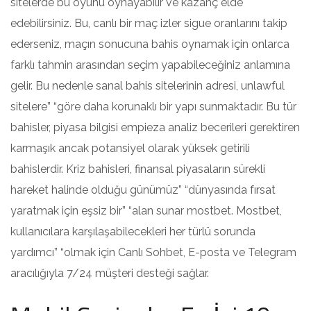
sitelerde bu oyunu oynayabilir ve kazanç elde
edebilirsiniz. Bu, canlı bir maç izler sigue oranlarını takip
ederseniz, maçın sonucuna bahis oynamak için onlarca
farklı tahmin arasından seçim yapabileceğiniz anlamına
gelir. Bu nedenle sanal bahis sitelerinin adresi, unlawful
sitelere” “göre daha korunaklı bir yapı sunmaktadır. Bu tür
bahisler, piyasa bilgisi empieza analiz becerileri gerektiren
karmaşık ancak potansiyel olarak yüksek getirili
bahislerdir. Kriz bahisleri, finansal piyasaların sürekli
hareket halinde olduğu günümüz” “dünyasında fırsat
yaratmak için eşsiz bir” “alan sunar mostbet. Mostbet,
kullanıcılara karşılaşabilecekleri her türlü sorunda
yardımcı” “olmak için Canlı Sohbet, E-posta ve Telegram
aracılığıyla 7/24 müşteri desteği sağlar.