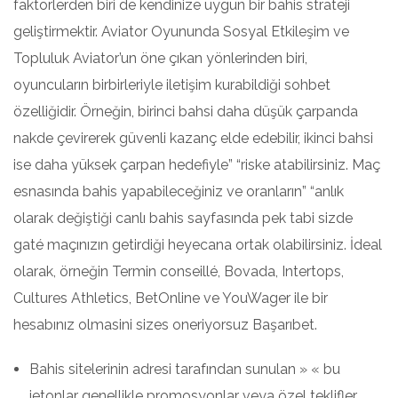
faktörlerden biri de kendinize uygun bir bahis strateji
geliştirmektir. Aviator Oyununda Sosyal Etkileşim ve
Topluluk Aviator’un öne çıkan yönlerinden biri,
oyuncuların birbirleriyle iletişim kurabildiği sohbet
özelliğidir. Örneğin, birinci bahsi daha düşük çarpanda
nakde çevirerek güvenli kazanç elde edebilir, ikinci bahsi
ise daha yüksek çarpan hedefiyle” “riske atabilirsiniz. Maç
esnasında bahis yapabileceğiniz ve oranların” “anlık
olarak değiştiği canlı bahis sayfasında pek tabi sizde
gaté maçınızın getirdiği heyecana ortak olabilirsiniz. İdeal
olarak, örneğin Termin conseillé, Bovada, Intertops,
Cultures Athletics, BetOnline ve YouWager ile bir
hesabınız olmasini sizes oneriyorsuz Başarıbet.
Bahis sitelerinin adresi tarafından sunulan » « bu
jetonlar genellikle promosyonlar veya özel teklifler