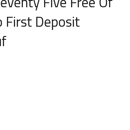
eventy Five Free Of
First Deposit
uf