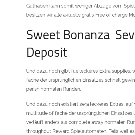
Guthaben kann somit weniger Abzüge vom Spieler
besitzen wir alle aktuelle gratis Free of charge M
Sweet Bonanza ️ Sev
Deposit
Und dazu noch gibt fue leckeres Extra supplies
fache der ursprünglichen Einsatzes schnell gewinn
perish normalen Runden.
Und dazu noch existiert sera leckeres Extras, 
multitude of fache der ursprünglichen Einsatzes 
verläuft anders als complete away normalen Rund
throughout Reward Spielautomaten. Teils weil es