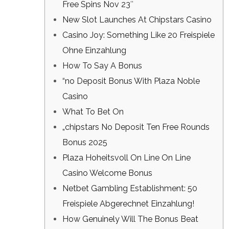
Free Spins Nov 23″
New Slot Launches At Chipstars Casino
Casino Joy: Something Like 20 Freispiele
Ohne Einzahlung
How To Say A Bonus
“no Deposit Bonus With Plaza Noble
Casino
What To Bet On
„chipstars No Deposit Ten Free Rounds
Bonus 2025
Plaza Hoheitsvoll On Line On Line
Casino Welcome Bonus
Netbet Gambling Establishment: 50
Freispiele Abgerechnet Einzahlung!
How Genuinely Will The Bonus Beat