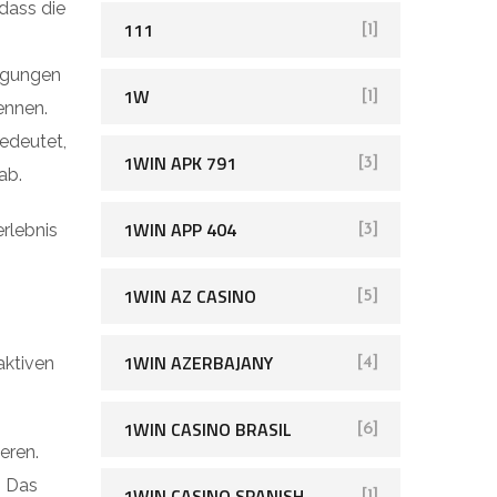
dass die
111
[1]
ingungen
1W
[1]
ennen.
bedeutet,
1WIN APK 791
[3]
ab.
1WIN APP 404
erlebnis
[3]
1WIN AZ CASINO
[5]
1WIN AZERBAJANY
aktiven
[4]
1WIN CASINO BRASIL
[6]
eren.
. Das
1WIN CASINO SPANISH
[1]