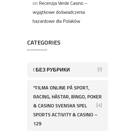
on
Recenzja Verde Casino –
wyjątkowe doświadczenia
hazardowe dla Polaków
CATEGORIES
! БЕЗ РУБРИКИ
[1]
"FILMA ONLINE PÅ SPORT,
RACING, HÄSTAR, BINGO, POKER
& CASINO SVENSKA SPEL
[4]
SPORTS ACTIVITY & CASINO –
129