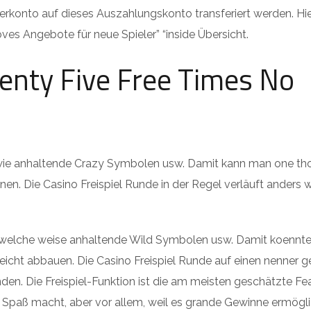
konto auf dieses Auszahlungskonto transferiert werden. Hi
oves Angebote für neue Spieler” “inside Übersicht.
enty Five Free Times No
, wie anhaltende Crazy Symbolen usw. Damit kann man one t
en. Die Casino Freispiel Runde in der Regel verläuft anders 
auf welche weise anhaltende Wild Symbolen usw. Damit koennt
leicht abbauen. Die Casino Freispiel Runde auf einen nenner 
en. Die Freispiel-Funktion ist die am meisten geschätzte Fe
 Spaß macht, aber vor allem, weil es grande Gewinne ermögl