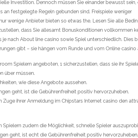
ielle Investition. Dennoch müssen Sie einander bewusst sein, 
ens an festgelegte Regeln gebunden sind. Freispiele weniger
nur wenige Anbieter bieten so etwas the. Lesen Sie alle Bed
zustellen, dass Sie allesamt Bonuskonditionen vollkommen k
 je nach About line casino sowie Spiel unterschiedlich. Dies 
derungen gibt – sie hängen vom Runde und vom Online casino 
 room Spielern angeboten, 1 sicherzustellen, dass sie ihr Spiel
en über müssen.
chkeiten, wie diese Angebote aussehen.
en geht, ist die Gebührenfreiheit positiv hervorzuheben.
Zuge ihrer Anmeldung im Chipstars Internet casino den attr
pielern zudem die Möglichkeit, schnelle Spieler auszuprobi
en geht, ist echt die Gebührenfreiheit positiv hervorzuheben