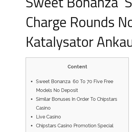
Sweet Bonanza ️ S
Charge Rounds No 
Katalysator Anka
Content
Sweet Bonanza ️ 60 To 70 Five Free
Models No Deposit
Similar Bonuses In Order To Chipstars
Casino
Live Casino
Chipstars Casino Promotion Special