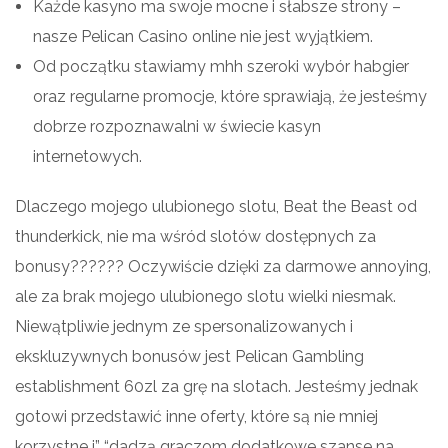
Każde kasyno ma swoje mocne i słabsze strony –
nasze Pelican Casino online nie jest wyjątkiem.
Od początku stawiamy mhh szeroki wybór habgier
oraz regularne promocje, które sprawiają, że jesteśmy
dobrze rozpoznawalni w świecie kasyn
internetowych.
Dlaczego mojego ulubionego slotu, Beat the Beast od
thunderkick, nie ma wśród slotów dostępnych za
bonusy?????? Oczywiście dzięki za darmowe annoying,
ale za brak mojego ulubionego slotu wielki niesmak.
Niewątpliwie jednym ze spersonalizowanych i
ekskluzywnych bonusów jest Pelican Gambling
establishment 60zl za grę na slotach. Jesteśmy jednak
gotowi przedstawić inne oferty, które są nie mniej
korzystne i” “dadzą graczom dodatkowe szanse na