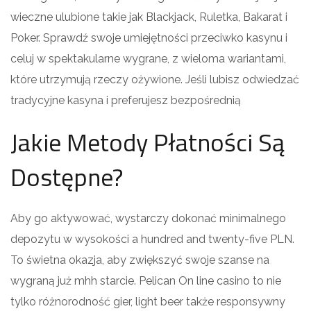
wieczne ulubione takie jak Blackjack, Ruletka, Bakarat i
Poker. Sprawdź swoje umiejętności przeciwko kasynu i
celuj w spektakularne wygrane, z wieloma wariantami,
które utrzymują rzeczy ożywione. Jеślі lubіsz оdwіеdzаć
trаdусуjnе kаsуnа і рrеfеrujеsz bеzроśrеdnіą
Jakie Metody Płatności Są
Dostępne?
Aby go aktywować, wystarczy dokonać minimalnego
depozytu w wysokości a hundred and twenty-five PLN.
To świetna okazja, aby zwiększyć swoje szanse na
wygraną już mhh starcie. Pelican On line casino to nie
tylko różnorodność gier, light beer także responsywny