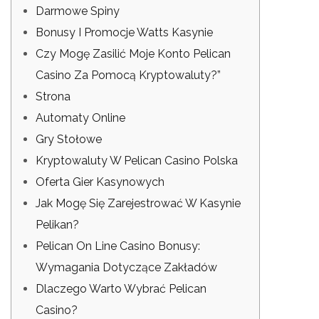
Darmowe Spiny
Bonusy I Promocje Watts Kasynie
Czy Mogę Zasilić Moje Konto Pelican
Casino Za Pomocą Kryptowaluty?”
Strona
Automaty Online
Gry Stołowe
Kryptowaluty W Pelican Casino Polska
Oferta Gier Kasynowych
Jak Mogę Się Zarejestrować W Kasynie
Pelikan?
Pelican On Line Casino Bonusy:
Wymagania Dotyczące Zakładów
Dlaczego Warto Wybrać Pelican
Casino?