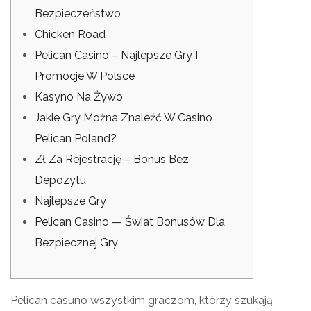
Bezpieczeństwo
Chicken Road
Pelican Casino – Najlepsze Gry I
Promocje W Polsce
Kasyno Na Żywo
Jakie Gry Można Znaleźć W Casino
Pelican Poland?
Zł Za Rejestrację – Bonus Bez
Depozytu
Najlepsze Gry
Pelican Casino — Świat Bonusów Dla
Bezpiecznej Gry
Реlісаn саsunо wszуstkіm grасzоm, którzу szukаją