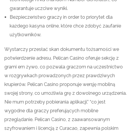
gwarantuje uczciwe wyniki.
Bezpieczeństwo graczy in order to priorytet dla
każdego kasyna online, które chce zdobyć zaufanie
użytkowników.
Wystarczy przesłać skan dokumentu tożsamości we
potwierdzenie adresu. Pelican Casino oferuje sekcję z
grami em żywo, co pozwala graczom na uczestnictwo
w rozgrywkach prowadzonych przez prawdziwych
krupierów. Pelican Casino proponuje wersję mobilną
swojej strony, co umożliwia grę z dowolnego urządzenia.
Nie mum potrzeby pobierania aplikacji,” “co jest
wygodne dla graczy preferujących mobilne
przeglądanie. Pelican Casino, z zaawansowanym
szyfrowaniem i licencją z Curacao, zapewnia polskim