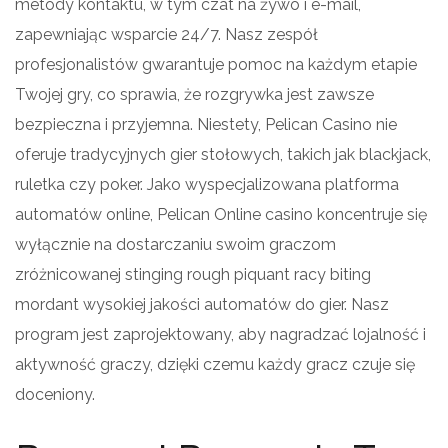
metody kontaktu, w tym czat na żywo i e-mail,
zapewniając wsparcie 24/7. Nasz zespół
profesjonalistów gwarantuje pomoc na każdym etapie
Twojej gry, co sprawia, że rozgrywka jest zawsze
bezpieczna i przyjemna. Niestety, Pelican Casino nie
oferuje tradycyjnych gier stołowych, takich jak blackjack,
ruletka czy poker. Jako wyspecjalizowana platforma
automatów online, Pelican Online casino koncentruje się
wyłącznie na dostarczaniu swoim graczom
zróżnicowanej stinging rough piquant racy biting
mordant wysokiej jakości automatów do gier. Nasz
program jest zaprojektowany, aby nagradzać lojalność i
aktywność graczy, dzięki czemu każdy gracz czuje się
doceniony.