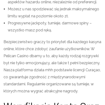
aspektów hazardu online, niezależnie od preferencji.
Możesz u nas spodziewać się jednak maksymalnego
limitu wypłat na poziomie około zł.
Progresywne jackpoty, turnieje, darmowe spiny –
wszystko masz pod ręką.
Bezpieczeństwo graczy to priorytet dla każdego kasyna
online, które chce zdobyć zaufanie użytkowników. W
Pelican Casino dbamy u to, aby każdy rodzaj rozgrywki
był nie tylko emocjonujący, ale także t pełni bezpieczny.
Nasza platforma działa mhh podstawie licencji Curaçao,
co gwarantuje zgodność z międzynarodowymi
standardami. Regularnie organizowane są turnieje, w
których można wygrać atrakcyjne nagrody.