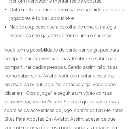
perform vencedor e montantes de apostas.
Outro método que poderá usar e é seguido por vários
jogadores é to de Labouchère.
Não te esqueças que a escolha de uma estratégia
específica não garante de forma uma o sucesso.
Você tem a possibilidade de participar de grupos para
compartilhar experiências, mas, lembre-se sobre não
compartilhar dados pessoais. Sendo assim, não há asi
como saber se to Aviator vai incrementar e essa é a
diversão carry out jogo. No botão laranja, você pode
clicar em “Como jogar” e seguir a um vídeo com as
recomendações do Aviator. Se você quiser saber mais
sobre as características do jogo, confira os ten Melhores
Sites Para Apostas Em Aviator. Assim, apesar de que
você perca, uma cirio rosa pode pagar as rodadas em