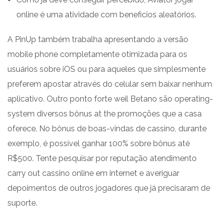
online é uma atividade com beneficios aleatórios.
A PinUp também trabalha apresentando a versão
mobile phone completamente otimizada para os
usuários sobre iOS ou para aqueles que simplesmente
preferem apostar através do celular sem baixar nenhum
aplicativo. Outro ponto forte weil Betano são operating-
system diversos bônus at the promoções que a casa
oferece. No bônus de boas-vindas de cassino, durante
exemplo, é possível ganhar 100% sobre bônus até
R$500. Tente pesquisar por reputação atendimento
carry out cassino online em internet e averiguar
depoimentos de outros jogadores que já precisaram de
suporte.