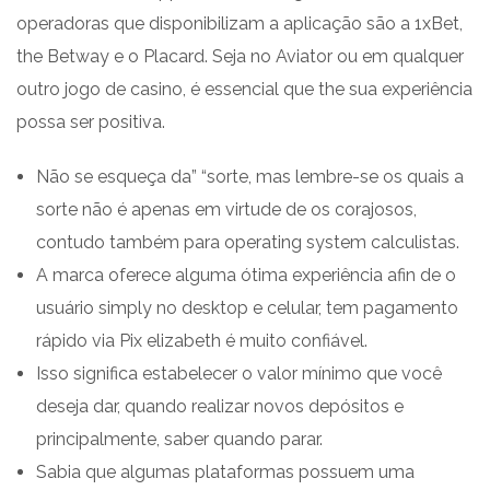
operadoras que disponibilizam a aplicação são a 1xBet,
the Betway e o Placard. Seja no Aviator ou em qualquer
outro jogo de casino, é essencial que the sua experiência
possa ser positiva.
Não se esqueça da” “sorte, mas lembre-se os quais a
sorte não é apenas em virtude de os corajosos,
contudo também para operating system calculistas.
A marca oferece alguma ótima experiência afin de o
usuário simply no desktop e celular, tem pagamento
rápido via Pix elizabeth é muito confiável.
Isso significa estabelecer o valor mínimo que você
deseja dar, quando realizar novos depósitos e
principalmente, saber quando parar.
Sabia que algumas plataformas possuem uma