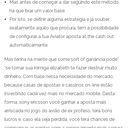
Mas antes de começar a dar seguindo este método,
há que fixar um valor base.
Por isto, se definir alguma estratégia e já souber
exatamente aquilo que procura, tem a possibilidade
de configurar a tua Aviator aposta at the cash out
automaticamente.
Mas tenha na mente que some sort of ganância pode”
“se tornar sua inimiga elizabeth te fazer destruir muito
dinheiro. Com base nessa necessidade do mercado,
because casas de apostas e cassinos on-line estão
investindo cada vez mais no mercado mobile. Desta
forma, sony ericsson você ganhar a aposta mais
arriscada no jogo do avião de ex profeso, terá bons
lucros e, caso ela seja perdida, você terá chances de
compensar as perdas com a expresamente mais segura.