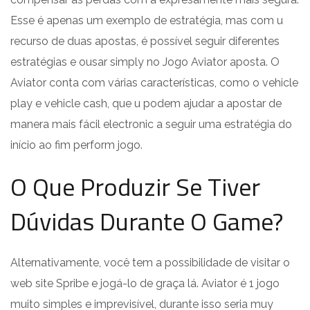
Esse é apenas um exemplo de estratégia, mas com u
recurso de duas apostas, é possível seguir diferentes
estratégias e ousar simply no Jogo Aviator aposta. O
Aviator conta com várias características, como o vehicle
play e vehicle cash, que u podem ajudar a apostar de
manera mais fácil electronic a seguir uma estratégia do
início ao fim perform jogo.
O Que Produzir Se Tiver
Dúvidas Durante O Game?
Alternativamente, você tem a possibilidade de visitar o
web site Spribe e jogá-lo de graça lá. Aviator é 1 jogo
muito simples e imprevisível, durante isso seria muy