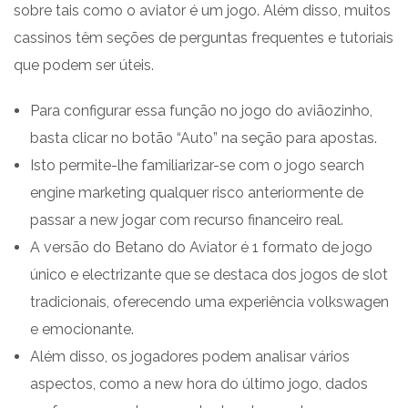
sobre tais como o aviator é um jogo. Além disso, muitos
cassinos têm seções de perguntas frequentes e tutoriais
que podem ser úteis.
Para configurar essa função no jogo do aviãozinho,
basta clicar no botão “Auto” na seção para apostas.
Isto permite-lhe familiarizar-se com o jogo search
engine marketing qualquer risco anteriormente de
passar a new jogar com recurso financeiro real.
A versão do Betano do Aviator é 1 formato de jogo
único e electrizante que se destaca dos jogos de slot
tradicionais, oferecendo uma experiência volkswagen
e emocionante.
Além disso, os jogadores podem analisar vários
aspectos, como a new hora do último jogo, dados