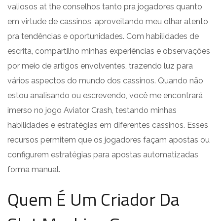
valiosos at the conselhos tanto pra jogadores quanto
em virtude de cassinos, aproveitando meu olhar atento
pra tendências e oportunidades. Com habilidades de
escrita, compartilho minhas experiências e observações
por meio de artigos envolventes, trazendo luz para
vários aspectos do mundo dos cassinos. Quando não
estou analisando ou escrevendo, você me encontrará
imerso no jogo Aviator Crash, testando minhas
habilidades e estratégias em diferentes cassinos. Esses
recursos permitem que os jogadores façam apostas ou
configurem estratégias para apostas automatizadas
forma manual.
Quem É Um Criador Da