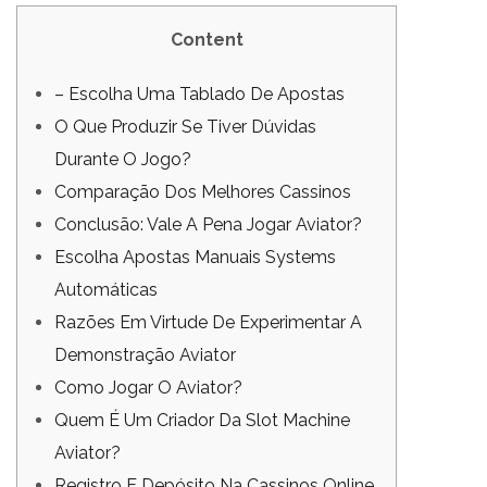
Content
– Escolha Uma Tablado De Apostas
O Que Produzir Se Tiver Dúvidas
Durante O Jogo?
Comparação Dos Melhores Cassinos
Conclusão: Vale A Pena Jogar Aviator?
Escolha Apostas Manuais Systems
Automáticas
Razões Em Virtude De Experimentar A
Demonstração Aviator
Como Jogar O Aviator?
Quem É Um Criador Da Slot Machine
Aviator?
Registro E Depósito Na Cassinos Online