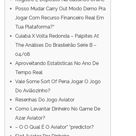
Posso Mudar Carry Out Modo Demo Pra
Jogar Com Recurso Financeiro Real Em
Tua Plataforma?”
Cuiabá X Volta Redonda – Palpites At
The Análises Do Brasileirão Série B –
04/08
Aproveitando Estatísticas No Ano De
Tempo Real
Vale Some Sort Of Pena Jogar O Jogo
Do Aviãozinho?
Resenhas Do Jogo Aviator
Como Levantar Dinheiro No Game De
Azar Aviator?
– O O Qual É O Aviator” “predictor?