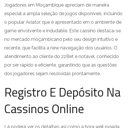
Jogadores em Moçambique apreciam de maneira
especial a ampla seleção de jogos disponíveis, incluindo
o popular Aviator, que é apresentado em o ambiente de
game envolvente e indudable. Este cassino destaca-se
no mercado moçambicano pelo seu design intuitivo e
recente, que facilita a new navegação dos usuários. O
atendimento ao cliente do 22Bet é notável, conhecido
por ser rápido e eficiente, garantindo que as questões
dos jogadores sejam resolvidas prontamente.
Registro E Depósito Na
Cassinos Online
Lá poderá ver os detalhes asi como a hora weil jogada,