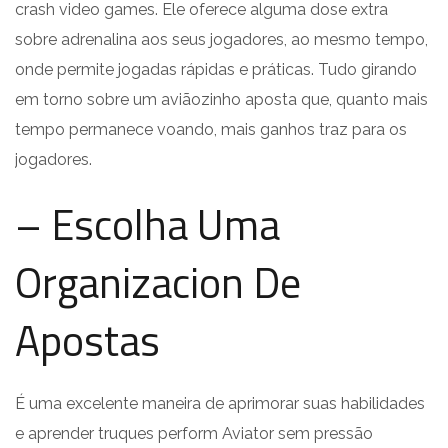
crash video games. Ele oferece alguma dose extra
sobre adrenalina aos seus jogadores, ao mesmo tempo,
onde permite jogadas rápidas e práticas. Tudo girando
em torno sobre um aviãozinho aposta que, quanto mais
tempo permanece voando, mais ganhos traz para os
jogadores.
– Escolha Uma
Organizacion De
Apostas
É uma excelente maneira de aprimorar suas habilidades
e aprender truques perform Aviator sem pressão