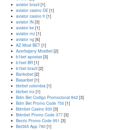
aviator brazil
[1]
aviator casino DE
[1]
aviator casino fr
[1]
aviator IN
[3]
aviator ke
[1]
aviator mz
[1]
aviator ng
[6]
AZ Most BET
[1]
Azerbajany Mostbet
[2]
b1bet apostas
[3]
b1bet BR
[1]
b1bet brazil
[2]
Bankobet
[2]
Basaribet
[1]
bbrbet colombia
[1]
bbrbet mx
[1]
Bdm Bet Codigo Promocional 842
[3]
Bdm Bet Promo Code 750
[1]
Bdmbet Casino 930
[3]
Bdmbet Promo Code 377
[3]
Becric Promo Code 951
[3]
Bet365 App 780
[1]