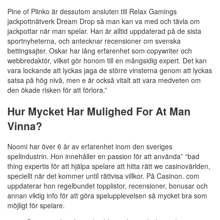
Pine of Plinko är dessutom ansluten till Relax Gamings
jackpottnätverk Dream Drop så man kan va med och tävla om
jackpottar när man spelar. Han är alltid uppdaterad på de sista
sportnyheterna, och antecknar recensioner om svenska
bettingsajter. Oskar har lång erfarenhet som copywriter och
webbredaktör, vilket gör honom till en mångsidig expert. Det kan
vara lockande att lyckas jaga de större vinsterna genom att lyckas
satsa på hög nivå, men e är också vitalt att vara medveten om
den ökade risken för att förlora.”
Hur Mycket Har Mulighed For At Man
Vinna?
Noomi har över 6 år av erfarenhet inom den sveriges
spelindustrin. Hon innehåller en passion för att använda” “bad
thing expertis för att hjälpa spelare att hitta rätt we casinovärlden,
speciellt när det kommer until rättvisa villkor. På Casinon. com
uppdaterar hon regelbundet topplistor, recensioner, bonusar och
annan viktig info för att göra spelupplevelsen så mycket bra som
möjligt för spelare.