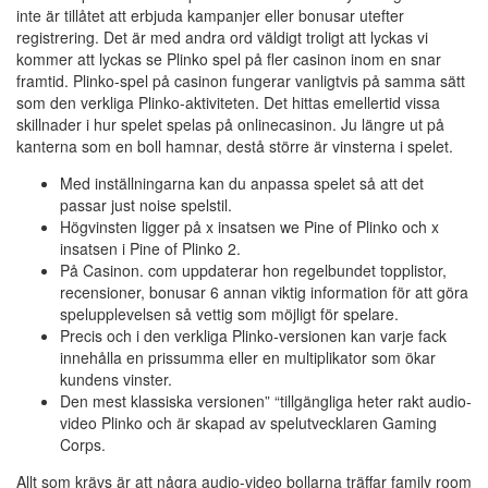
inte är tillåtet att erbjuda kampanjer eller bonusar utefter
registrering. Det är med andra ord väldigt troligt att lyckas vi
kommer att lyckas se Plinko spel på fler casinon inom en snar
framtid. Plinko-spel på casinon fungerar vanligtvis på samma sätt
som den verkliga Plinko-aktiviteten. Det hittas emellertid vissa
skillnader i hur spelet spelas på onlinecasinon. Ju längre ut på
kanterna som en boll hamnar, destå större är vinsterna i spelet.
Med inställningarna kan du anpassa spelet så att det
passar just noise spelstil.
Högvinsten ligger på x insatsen we Pine of Plinko och x
insatsen i Pine of Plinko 2.
På Casinon. com uppdaterar hon regelbundet topplistor,
recensioner, bonusar 6 annan viktig information för att göra
spelupplevelsen så vettig som möjligt för spelare.
Precis och i den verkliga Plinko-versionen kan varje fack
innehålla en prissumma eller en multiplikator som ökar
kundens vinster.
Den mest klassiska versionen” “tillgängliga heter rakt audio-
video Plinko och är skapad av spelutvecklaren Gaming
Corps.
Allt som krävs är att några audio-video bollarna träffar family room