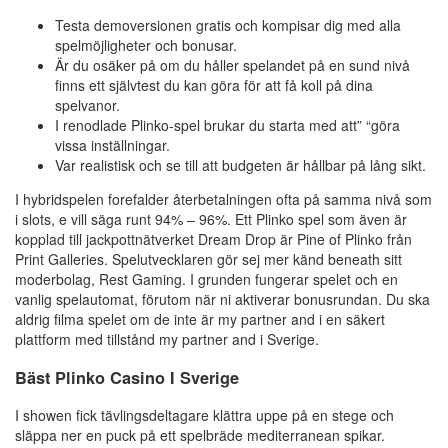
Testa demoversionen gratis och kompisar dig med alla
spelmöjligheter och bonusar.
Är du osäker på om du håller spelandet på en sund nivå
finns ett självtest du kan göra för att få koll på dina
spelvanor.
I renodlade Plinko-spel brukar du starta med att” “göra
vissa inställningar.
Var realistisk och se till att budgeten är hållbar på lång sikt.
I hybridspelen forefalder återbetalningen ofta på samma nivå som
i slots, e vill säga runt 94% – 96%. Ett Plinko spel som även är
kopplad till jackpottnätverket Dream Drop är Pine of Plinko från
Print Galleries. Spelutvecklaren gör sej mer känd beneath sitt
moderbolag, Rest Gaming. I grunden fungerar spelet och en
vanlig spelautomat, förutom när ni aktiverar bonusrundan. Du ska
aldrig filma spelet om de inte är my partner and i en säkert
plattform med tillstånd my partner and i Sverige.
Bäst Plinko Casino I Sverige
I showen fick tävlingsdeltagare klättra uppe på en stege och
släppa ner en puck på ett spelbräde mediterranean spikar.