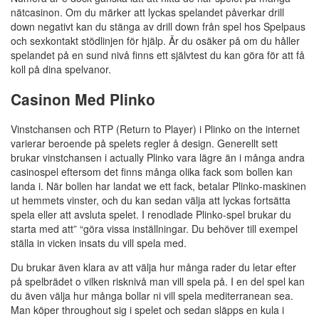
nätcasinon. Om du märker att lyckas spelandet påverkar drill
down negativt kan du stänga av drill down från spel hos Spelpaus
och sexkontakt stödlinjen för hjälp. Är du osäker på om du håller
spelandet på en sund nivå finns ett självtest du kan göra för att få
koll på dina spelvanor.
Casinon Med Plinko
Vinstchansen och RTP (Return to Player) i Plinko on the internet
varierar beroende på spelets regler å design. Generellt sett
brukar vinstchansen i actually Plinko vara lägre än i många andra
casinospel eftersom det finns många olika fack som bollen kan
landa i. När bollen har landat we ett fack, betalar Plinko-maskinen
ut hemmets vinster, och du kan sedan välja att lyckas fortsätta
spela eller att avsluta spelet. I renodlade Plinko-spel brukar du
starta med att” “göra vissa inställningar. Du behöver till exempel
ställa in vicken insats du vill spela med.
Du brukar även klara av att välja hur många rader du letar efter
på spelbrädet o vilken risknivå man vill spela på. I en del spel kan
du även välja hur många bollar ni vill spela mediterranean sea.
Man köper throughout sig i spelet och sedan släpps en kula i