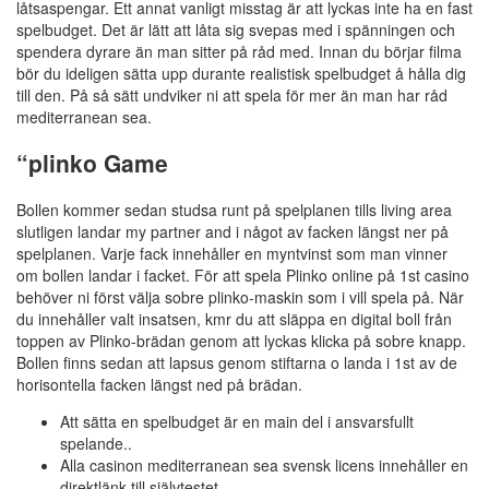
låtsaspengar. Ett annat vanligt misstag är att lyckas inte ha en fast
spelbudget. Det är lätt att låta sig svepas med i spänningen och
spendera dyrare än man sitter på råd med. Innan du börjar filma
bör du ideligen sätta upp durante realistisk spelbudget å hålla dig
till den. På så sätt undviker ni att spela för mer än man har råd
mediterranean sea.
“plinko Game
Bollen kommer sedan studsa runt på spelplanen tills living area
slutligen landar my partner and i något av facken längst ner på
spelplanen. Varje fack innehåller en myntvinst som man vinner
om bollen landar i facket. För att spela Plinko online på 1st casino
behöver ni först välja sobre plinko-maskin som i vill spela på. När
du innehåller valt insatsen, kmr du att släppa en digital boll från
toppen av Plinko-brädan genom att lyckas klicka på sobre knapp.
Bollen finns sedan att lapsus genom stiftarna o landa i 1st av de
horisontella facken längst ned på brädan.
Att sätta en spelbudget är en main del i ansvarsfullt
spelande..
Alla casinon mediterranean sea svensk licens innehåller en
direktlänk till självtestet.