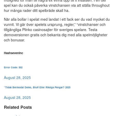
spel kan du också påverka vinstchansen via att ställa throughout
hur många rader ditt spelbräde skall ha.
När alla bollar i spelat med landat i ett fack ser du vad mycket du
vunnit. Vi går över spelets ursprung, regler,” “vinstchanser och
tillgängliga Plinko casinosajter för sveriges spelare. Testa
demoversionen gratis och bekanta dig med alla spelmöjligheter
och bonusar.
HashsevenInc
Error Code: 502
August 28, 2025
“Tidak Bermodal Demo, Bluff Eller Riktiga Pengar? 2025
August 28, 2025
Related Posts