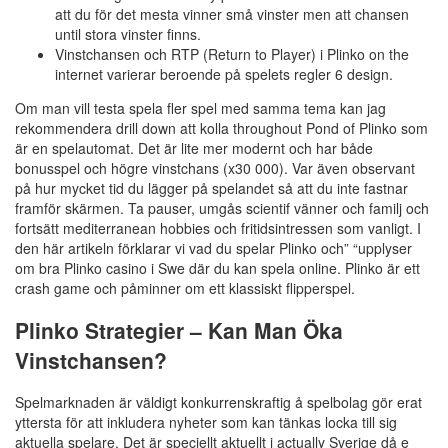
att du för det mesta vinner små vinster men att chansen
until stora vinster finns.
Vinstchansen och RTP (Return to Player) i Plinko on the
internet varierar beroende på spelets regler 6 design.
Om man vill testa spela fler spel med samma tema kan jag
rekommendera drill down att kolla throughout Pond of Plinko som
är en spelautomat. Det är lite mer modernt och har både
bonusspel och högre vinstchans (x30 000). Var även observant
på hur mycket tid du lägger på spelandet så att du inte fastnar
framför skärmen. Ta pauser, umgås scientif vänner och familj och
fortsätt mediterranean hobbies och fritidsintressen som vanligt. I
den här artikeln förklarar vi vad du spelar Plinko och” “upplyser
om bra Plinko casino i Swe där du kan spela online. Plinko är ett
crash game och påminner om ett klassiskt flipperspel.
Plinko Strategier – Kan Man Öka
Vinstchansen?
Spelmarknaden är väldigt konkurrenskraftig å spelbolag gör erat
yttersta för att inkludera nyheter som kan tänkas locka till sig
aktuella spelare. Det är speciellt aktuellt i actually Sverige då e