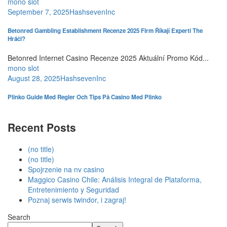
mono slot
September 7, 2025
HashsevenInc
Betonred Gambling Establishment Recenze 2025 Firm Říkají Experti The
Hráči?
Betonred Internet Casino Recenze 2025 Aktuální Promo Kód...
mono slot
August 28, 2025
HashsevenInc
Plinko Guide Med Regler Och Tips På Casino Med Plinko
Recent Posts
(no title)
(no title)
Spojrzenie na nv casino
Maggico Casino Chile: Análisis Integral de Plataforma,
Entretenimiento y Seguridad
Poznaj serwis twindor, i zagraj!
Search