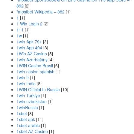
892
[2]
"mostbet Wikipedia – 882
[1]
1
[1]
1 Win Login 2
[2]
111
[1]
1w
[1]
1win Apk 791
[3]
1win App 404
[3]
1Win AZ Casino
[5]
1win Azerbajany
[4]
1WIN Casino Brasil
[6]
1win casino spanish
[1]
1win fr
[1]
1win India
[8]
1WIN Official In Russia
[10]
1win Turkiye
[1]
1win uzbekistan
[1]
1winRussia
[1]
1xbet
[8]
1xbet apk
[11]
1xbet arabic
[1]
1xbet AZ Casino
[1]