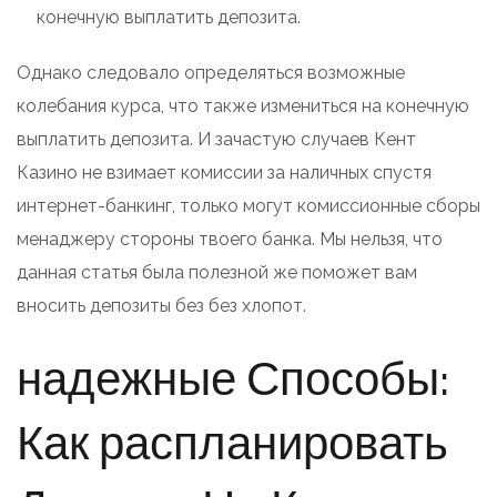
конечную выплатить депозита.
Однако следовало определяться возможные
колебания курса, что также измениться на конечную
выплатить депозита. И зачастую случаев Кент
Казино не взимает комиссии за наличных спустя
интернет-банкинг, только могут комиссионные сборы
менаджеру стороны твоего банка. Мы нельзя, что
данная статья была полезной же поможет вам
вносить депозиты без без хлопот.
надежные Способы:
Как распланировать