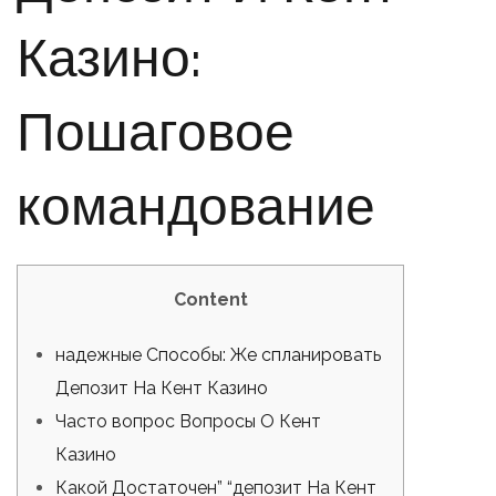
Казино:
Пошаговое
командование
Content
надежные Способы: Же спланировать
Депозит На Кент Казино
Часто вопрос Вопросы О Кент
Казино
Какой Достаточен” “депозит На Кент