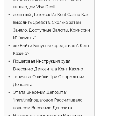
пиппардом Visa Debit
логичный Денежек Из Kent Casino Как
выходить Средств, Сколько затем
Заняло, Доступные Валюты, Комиссии
И” “лимиты”
же Выйти Бонусные средствах А Кент
Казино?
Пошаговая Инструкция судя
Внесению Депозита а Кент Казино
типичных Ошибки При Оформлении
Депозита
Этапа Внесения Депозита”
“[newline]пошаговое Рассчитывало
ноунсом Внесению Депозита
Например возможности Внесения