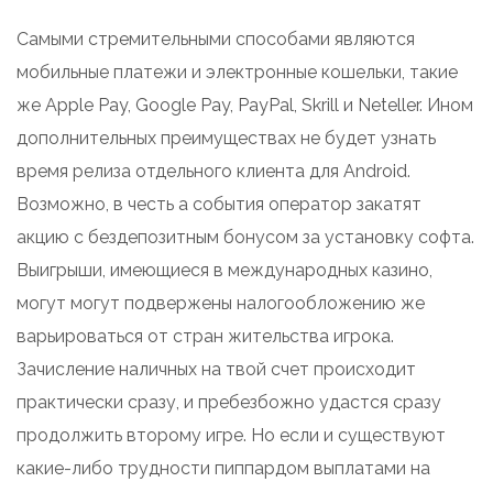
Самыми стремительными способами являются
мобильные платежи и электронные кошельки, такие
же Apple Pay, Google Pay, PayPal, Skrill и Neteller. Ином
дополнительных преимуществах не будет узнать
время релиза отдельного клиента для Android.
Возможно, в честь а события оператор закатят
акцию с бездепозитным бонусом за установку софта.
Выигрыши, имеющиеся в международных казино,
могут могут подвержены налогообложению же
варьироваться от стран жительства игрока.
Зачисление наличных на твой счет происходит
практически сразу, и пребезбожно удастся сразу
продолжить второму игре. Но если и существуют
какие-либо трудности пиппардом выплатами на