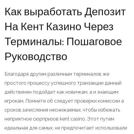
Как выработать Депозит
На Кент Казино Через
Терминалы: Пошаговое
Руководство
Благодаря другим различным терминалов же
простого процессу успешного транзакции данный
действенен подойдет как новичкам, а и знающим
игрокам. Помните об следует проверки комиссии а
сроков зачисления неснижаемых, чтобы избежать
неприятное сюрпризов kent casino. Этот путем
идеальная для самых, не предпочитает использовали