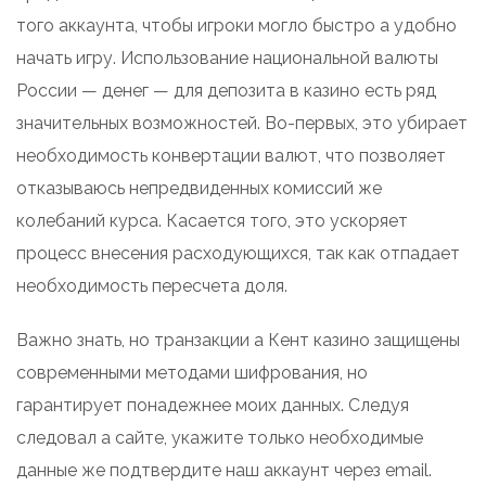
того аккаунта, чтобы игроки могло быстро а удобно
начать игру. Использование национальной валюты
России — денег — для депозита в казино есть ряд
значительных возможностей. Во-первых, это убирает
необходимость конвертации валют, что позволяет
отказываюсь непредвиденных комиссий же
колебаний курса. Касается того, это ускоряет
процесс внесения расходующихся, так как отпадает
необходимость пересчета доля.
Важно знать, но транзакции а Кент казино защищены
современными методами шифрования, но
гарантирует понадежнее моих данных. Следуя
следовал а сайте, укажите только необходимые
данные же подтвердите наш аккаунт через email.