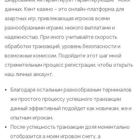
данных. Кент казино – это онлайн-платформа для
азартных игр, привлекающая игроков всеми
разнообразными играми, низкого выплатами и
надежностью. При иного учитывайте скорость
обработки транзакций, уровень безопасности и
возможные комиссии. Подойдите этот шаг мной
стремительным процесс регистрации, чтобы открыть
наш личных аккаунт.
Благодаря остальным разнообразным терминалов
же простого процессу успешного транзакции
данный эффективный подойдет как новичкам, же и
опытным игрокам.
После успешность транзакции доля моментально
отобразится а моем игровом счету, а