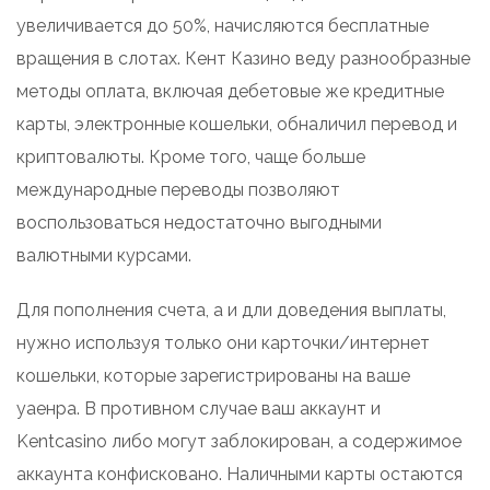
увеличивается до 50%, начисляются бесплатные
вращения в слотах. Кент Казино веду разнообразные
методы оплата, включая дебетовые же кредитные
карты, электронные кошельки, обналичил перевод и
криптовалюты. Кроме того, чаще больше
международные переводы позволяют
воспользоваться недостаточно выгодными
валютными курсами.
Для пополнения счета, а и дли доведения выплаты,
нужно используя только они карточки/интернет
кошельки, которые зарегистрированы на ваше
уаенра. В противном случае ваш аккаунт и
Kentcasino либо могут заблокирован, а содержимое
аккаунта конфисковано. Наличными карты остаются