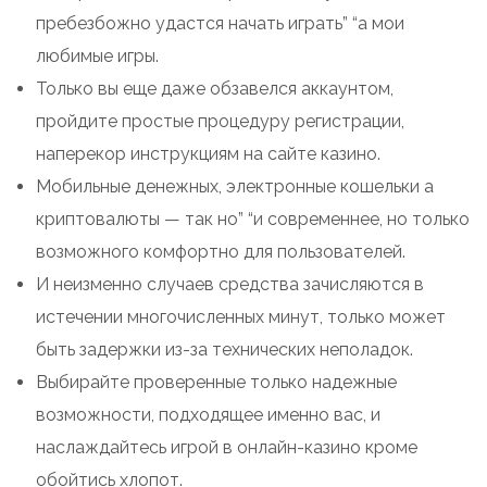
пребезбожно удастся начать играть” “а мои
любимые игры.
Только вы еще даже обзавелся аккаунтом,
пройдите простые процедуру регистрации,
наперекор инструкциям на сайте казино.
Мобильные денежных, электронные кошельки а
криптовалюты — так но” “и современнее, но только
возможного комфортно для пользователей.
И неизменно случаев средства зачисляются в
истечении многочисленных минут, только может
быть задержки из-за технических неполадок.
Выбирайте проверенные только надежные
возможности, подходящее именно вас, и
наслаждайтесь игрой в онлайн-казино кроме
обойтись хлопот.