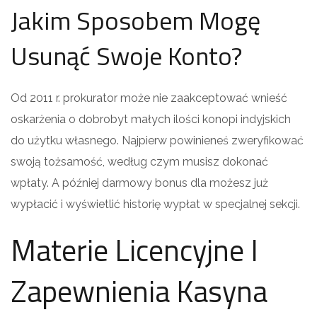
Jakim Sposobem Mogę
Usunąć Swoje Konto?
Od 2011 r. prokurator może nie zaakceptować wnieść
oskarżenia o dobrobyt małych ilości konopi indyjskich
do użytku własnego. Najpierw powinieneś zweryfikować
swoją tożsamość, według czym musisz dokonać
wpłaty. A później darmowy bonus dla możesz już
wypłacić i wyświetlić historię wypłat w specjalnej sekcji.
Materie Licencyjne I
Zapewnienia Kasyna