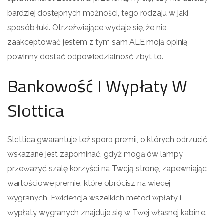
bardziej dostępnych możności, tego rodzaju w jaki
sposób łuki. Otrzeźwiające wydaje się, że nie
zaakceptować jestem z tym sam ALE moją opinią
powinny dostać odpowiedzialność zbyt to.
Bankowość I Wypłaty W
Slottica
Slottica gwarantuje też sporo premii, o których odrzucić
wskazane jest zapominać, gdyż mogą ów lampy
przeważyć szalę korzyści na Twoją stronę, zapewniając
wartościowe premie, które obrócisz na więcej
wygranych. Ewidencja wszelkich metod wpłaty i
wypłaty wygranych znajduje się w Twej własnej kabinie.