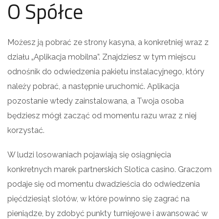
O Spółce
Możesz ją pobrać ze strony kasyna, a konkretniej wraz z
działu „Aplikacja mobilna”. Znajdziesz w tym miejscu
odnośnik do odwiedzenia pakietu instalacyjnego, który
należy pobrać, a następnie uruchomić. Aplikacja
pozostanie wtedy zainstalowana, a Twoja osoba
będziesz mógł zacząć od momentu razu wraz z niej
korzystać.
W ludzi losowaniach pojawiają się osiągnięcia
konkretnych marek partnerskich Slotica casino. Graczom
podaje się od momentu dwadzieścia do odwiedzenia
pięćdziesiąt slotów, w które powinno się zagrać na
pieniądze, by zdobyć punkty turniejowe i awansować w