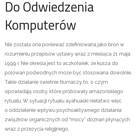
Do Odwiedzenia
Komputerów
Nie została ona ponieważ zdefiniowana jako broń w
rozumieniu przepisów ustawy wraz z miesiąca 21 maja
1999 r. Nie określa jest to aczkolwiek, że kusza do
polowań podwodnych może być stosowana dowolnie.
Takie działanie świetnie tłumaczy to, o czym
opowiadają osoby, które próbowały amazońskiego
rytuału. W sytuacji rytuału ayahuaski niełatwo więc
o oddzielenie wpływu psychoaktywnego działania
związków organicznych od “mocy” doznań płynących
wraz z przeżycia religijnego.