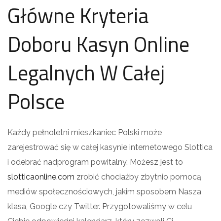
Główne Kryteria
Doboru Kasyn Online
Legalnych W Całej
Polsce
Każdy pełnoletni mieszkaniec Polski może
zarejestrować się w całej kasynie internetowego Slottica
i odebrać nadprogram powitalny. Możesz jest to
slotticaonline.com
zrobić chociażby zbytnio pomocą
mediów społecznościowych, jakim sposobem Nasza
klasa, Google czy Twitter. Przygotowaliśmy w celu