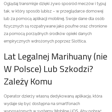
Oglądaj transmisje dzięki żywo spośród meczów i typuj
tak, w który sposób lubisz – w przeglądarce domowej
lub za pomocą aplikacji mobilnej. Swoje dane dla osób
fizycznych są rozpatrywane jako poufne oraz chronione
za pomocą porządnych środków opieki danych
empirycznych wdrożonych poprzez Slottica.
Lat Legalnej Marihuany (nie
W Polsce) Lub Szkodzi?
Zależy Komu
Operator dzierży własną dedykowaną aplikację, która
wydaje się być dostępna na smartfonach
wyposażonych w systemy Mobilne i iOS. Aby pobrać