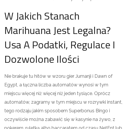
W Jakich Stanach
Marihuana Jest Legalna?
Usa A Podatki, Regulace I
Dozwolone Ilości
Nie brakuje tu hitów w wzoru gier Jumanji i Dawn of
Egypt, a łączna liczba automatów wynosi w tym
miejscu więcej niż więcej niż jeden tysiące. Oprócz
automatów, zagramy w tym miejscu w rozrywki instant,
tego rodzaju jakim sposobem Superbonus Bingo i
oczywiście można zabawić się w kasynie na żywo, z
pokerem, ruletką albo baccaratem od czasu NetEnt lub