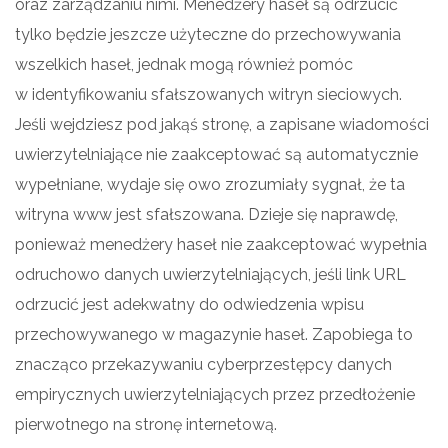
oraz zarządzaniu nimi. Menedżery haseł są odrzucić
tylko będzie jeszcze użyteczne do przechowywania
wszelkich haseł, jednak mogą również pomóc
w identyfikowaniu sfałszowanych witryn sieciowych.
Jeśli wejdziesz pod jakąś stronę, a zapisane wiadomości
uwierzytelniające nie zaakceptować są automatycznie
wypełniane, wydaje się owo zrozumiały sygnał, że ta
witryna www jest sfałszowana. Dzieje się naprawdę,
ponieważ menedżery haseł nie zaakceptować wypełnia
odruchowo danych uwierzytelniających, jeśli link URL
odrzucić jest adekwatny do odwiedzenia wpisu
przechowywanego w magazynie haseł. Zapobiega to
znacząco przekazywaniu cyberprzestępcy danych
empirycznych uwierzytelniających przez przedłożenie
pierwotnego na stronę internetową.