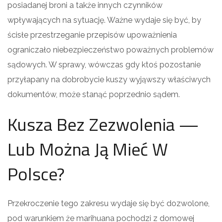
posiadanej broni a także innych czynników
wpływających na sytuację. Ważne wydaje się być, by
ścisłe przestrzeganie przepisów upoważnienia
ograniczało niebezpieczeństwo poważnych problemów
sądowych. W sprawy, wówczas gdy ktoś pozostanie
przyłapany na dobrobycie kuszy wyjąwszy właściwych
dokumentów, może stanąć poprzednio sądem.
Kusza Bez Zezwolenia —
Lub Można Ją Mieć W
Polsce?
Przekroczenie tego zakresu wydaje się być dozwolone,
pod warunkiem że marihuana pochodzi z domowej