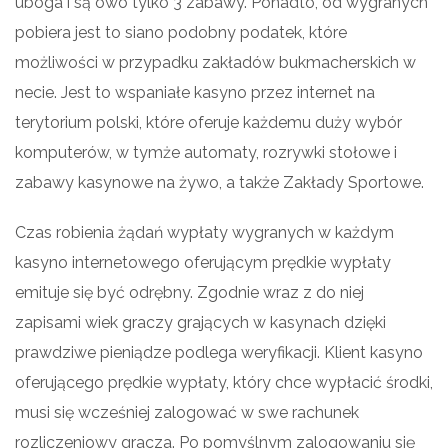
uboga i są owo tylko 3 zabawy. Ponadto, od wygranych
pobiera jest to siano podobny podatek, które
możliwości w przypadku zakładów bukmacherskich w
necie. Jest to wspaniałe kasyno przez internet na
terytorium polski, które oferuje każdemu duży wybór
komputerów, w tymże automaty, rozrywki stołowe i
zabawy kasynowe na żywo, a także Zakłady Sportowe.
Czas robienia żądań wypłaty wygranych w każdym
kasyno internetowego oferującym prędkie wypłaty
emituje się być odrębny. Zgodnie wraz z do niej
zapisami wiek graczy grających w kasynach dzięki
prawdziwe pieniądze podlega weryfikacji. Klient kasyno
oferującego prędkie wypłaty, który chce wypłacić środki,
musi się wcześniej zalogować w swe rachunek
rozliczeniowy gracza. Po pomyślnym zalogowaniu się