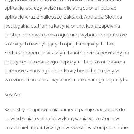
aplikację, starczy wejść na oficjalną stronę i pobrać
aplikację wraz z najlepszej zakładki. Aplikacja Slottica
jest legalną platformą kasyna online, która zapewnia
dostęp do odwiedzenia ogromnej wyboru komputerów
slotowych i ekscytujących opcji turniejowych. Tak,
Slottica proponuje własnym fanom premia powitalny po
poczynieniu pierwszego depozytu. Ta ocasion zawiera
darmowe annoying i dodatkowy benefit pieniężny w
zależnoś ci od czasu wysokości dokonanego depozytu.
\e\e\e
W doktrynie uprawnienia karnego panuje pogląd jak do
odwiedzenia legalności wykonywania wazektomii w
celach nieterapeutycznych w kwestii, w której spełnione