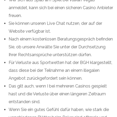
anmeldet, kann sich bei einen sicheren Casino Anbieter
freuen.
Sie können unseren Live Chat nutzen, der auf der
Website verfügbar ist.
Nach einem kostenlosen Beratungsgespräch befinden
Sie, ob unsere Anwälte Sie unter der Durchsetzung
Ihrer Rechtsansprüche unterstützen dürfen.
Für Verluste aus Sportwetten hat der BGH klargestellt,
dass diese bei der Teilnahme an einem illegalen
Angebot zurückgefordert sein können.
Das gilt auch, wenn I bei mehreren Casinos gespielt
hast und die Verluste über einen längeren Zeitraum
entstanden sind.
Wenn Sie ein gutes Gefühl dafür haben, wie stark die