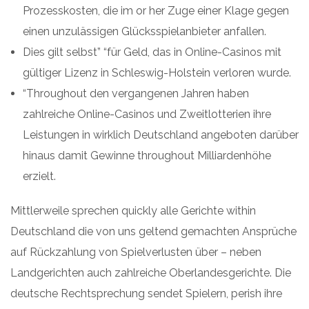
Prozesskosten, die im or her Zuge einer Klage gegen
einen unzulässigen Glücksspielanbieter anfallen.
Dies gilt selbst” “für Geld, das in Online-Casinos mit
gültiger Lizenz in Schleswig-Holstein verloren wurde.
“Throughout den vergangenen Jahren haben
zahlreiche Online-Casinos und Zweitlotterien ihre
Leistungen in wirklich Deutschland angeboten darüber
hinaus damit Gewinne throughout Milliardenhöhe
erzielt.
Mittlerweile sprechen quickly alle Gerichte within
Deutschland die von uns geltend gemachten Ansprüche
auf Rückzahlung von Spielverlusten über – neben
Landgerichten auch zahlreiche Oberlandesgerichte. Die
deutsche Rechtsprechung sendet Spielern, perish ihre