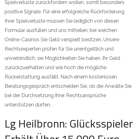
Spielverluste zurückfordern wollen, somit besonders
positive Signale. Für eine erfolgreiche Rückforderung
Ihrer Spielverluste müssen Sie lediglich von diesen
Formular ausfüllen und uns mitteilen, bei welchen
Online-Casinos Sie Geld verspielt besitzen. Unsere
Rechtsexperten prüfen für Sie unentgeltlich und
unverbindlich, sie Möglichkeiten Sie haben, Ihr Geld
zurückzuerhalten und wie hoch die mögliche
Rückerstattung ausfällt. Nach einem kostenlosen
Beratungsgespräch entscheiden Sie, ob die Anwälte Sie
bei der Durchsetzung Ihrer Rechtsansprüche
unterstützen dürfen.
Lg Heilbronn: Glücksspieler
Erhält Über 15 000 Euro