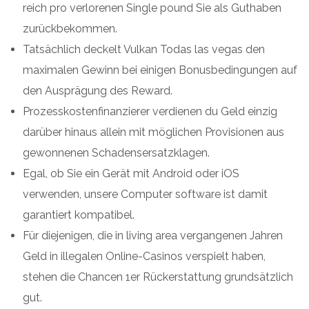
reich pro verlorenen Single pound Sie als Guthaben
zurückbekommen.
Tatsächlich deckelt Vulkan Todas las vegas den
maximalen Gewinn bei einigen Bonusbedingungen auf
den Ausprägung des Reward.
Prozesskostenfinanzierer verdienen du Geld einzig
darüber hinaus allein mit möglichen Provisionen aus
gewonnenen Schadensersatzklagen.
Egal, ob Sie ein Gerät mit Android oder iOS
verwenden, unsere Computer software ist damit
garantiert kompatibel.
Für diejenigen, die in living area vergangenen Jahren
Geld in illegalen Online-Casinos verspielt haben,
stehen die Chancen 1er Rückerstattung grundsätzlich
gut.