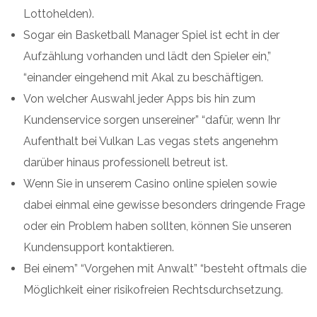
Lottohelden).
Sogar ein Basketball Manager Spiel ist echt in der
Aufzählung vorhanden und lädt den Spieler ein,”
“einander eingehend mit Akal zu beschäftigen.
Von welcher Auswahl jeder Apps bis hin zum
Kundenservice sorgen unsereiner” “dafür, wenn Ihr
Aufenthalt bei Vulkan Las vegas stets angenehm
darüber hinaus professionell betreut ist.
Wenn Sie in unserem Casino online spielen sowie
dabei einmal eine gewisse besonders dringende Frage
oder ein Problem haben sollten, können Sie unseren
Kundensupport kontaktieren.
Bei einem” “Vorgehen mit Anwalt” “besteht oftmals die
Möglichkeit einer risikofreien Rechtsdurchsetzung.