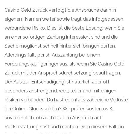
Casino Geld Zurück verfolgt die Ansprüche dann in
eigenem Namen weiter sowie trägt das infolgedessen
verbundene Risiko. Dies ist die beste Lösung, wenn Sie
an einer sofortigen Zahlung interessiert sind und die
Sache möglichst schnell hinter sich bringen dürfen.
Allerdings fällt perish Auszahlung bei einem
Forderungskauf geringer aus, als wenn Sie Casino Geld
Zurück mit der Anspruchsdurchsetzung beauftragen.
Der Aus zur Entschädigung ist natürlich aber oft
besonders anstrengend, weit, teuer und mit einigen
Risiken verbunden. Du hast ebenfalls zahlreiche Verluste
bei Online-Glücksspielen? ‍Wir prüfen kostenlos &
unverbindlich, ob auch Du den Anspruch auf
Rückerstattung hast und machen Dir in diesem Fall ein