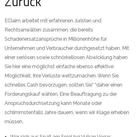
Zurück
EClaim arbeitet mit erfahrenen Juristen und
Rechtsanwälten zusammen, die bereits
Schadenersatzansprüche in Millionenhöhe für
Unternehmen und Verbraucher durchgesetzt haben. Mit
einer seriösen sowie schnörkellosen Abwicklung haben
Sie hier eine möglichst einfache ebenso effektive
Möglichkeit, Ihre Verluste wettzumachen. Wenn Sie
schnelles Cash bevorzugen, sollten Sie” “daher einen
Forderungskauf wählen. Eine Beauftragung zu der
Anspruchsdurchsetzung kann Monate oder
schlimmstenfalls Jahre dauern, wenn wir Klage erheben
müssen.
Wer sich aus Spaß am Spiel bei Vulkan Vegas