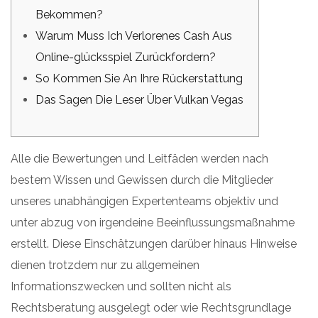
Bekommen?
Warum Muss Ich Verlorenes Cash Aus
Online-glücksspiel Zurückfordern?
So Kommen Sie An Ihre Rückerstattung
Das Sagen Die Leser Über Vulkan Vegas
Alle die Bewertungen und Leitfäden werden nach
bestem Wissen und Gewissen durch die Mitglieder
unseres unabhängigen Expertenteams objektiv und
unter abzug von irgendeine Beeinflussungsmaßnahme
erstellt. Diese Einschätzungen darüber hinaus Hinweise
dienen trotzdem nur zu allgemeinen
Informationszwecken und sollten nicht als
Rechtsberatung ausgelegt oder wie Rechtsgrundlage