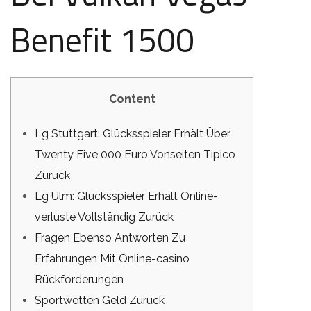
Benefit 1500
Content
Lg Stuttgart: Glücksspieler Erhält Über
Twenty Five 000 Euro Vonseiten Tipico
Zurück
Lg Ulm: Glücksspieler Erhält Online-
verluste Vollständig Zurück
Fragen Ebenso Antworten Zu
Erfahrungen Mit Online-casino
Rückforderungen
Sportwetten Geld Zurück