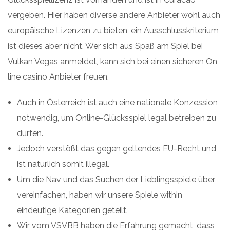
vergeben. Hier haben diverse andere Anbieter wohl auch
europäische Lizenzen zu bieten, ein Ausschlusskriterium
ist dieses aber nicht. Wer sich aus Spaß am Spiel bei
Vulkan Vegas anmeldet, kann sich bei einen sicheren On
line casino Anbieter freuen.
Auch in Österreich ist auch eine nationale Konzession
notwendig, um Online-Glücksspiel legal betreiben zu
dürfen.
Jedoch verstößt das gegen geltendes EU-Recht und
ist natürlich somit illegal.
Um die Nav und das Suchen der Lieblingsspiele über
vereinfachen, haben wir unsere Spiele within
eindeutige Kategorien geteilt.
Wir vom VSVBB haben die Erfahrung gemacht, dass