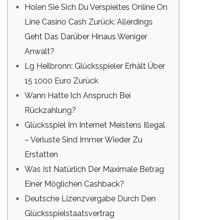
Holen Sie Sich Du Verspieltes Online On
Line Casino Cash Zurück: Allerdings
Geht Das Darüber Hinaus Weniger
Anwalt?
Lg Heilbronn: Glücksspieler Erhält Über
15 1000 Euro Zurück
Wann Hatte Ich Anspruch Bei
Rückzahlung?
Glücksspiel Im Internet Meistens Illegal
– Verluste Sind Immer Wieder Zu
Erstatten
Was Ist Natürlich Der Maximale Betrag
Einer Möglichen Cashback?
Deutsche Lizenzvergabe Durch Den
Glücksspielstaatsvertrag