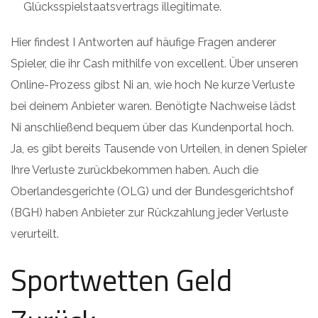
Glücksspielstaatsvertrags illegitimate.
Hier findest I Antworten auf häufige Fragen anderer
Spieler, die ihr Cash mithilfe von excellent. Über unseren
Online-Prozess gibst Ni an, wie hoch Ne kurze Verluste
bei deinem Anbieter waren. Benötigte Nachweise lädst
Ni anschließend bequem über das Kundenportal hoch.
Ja, es gibt bereits Tausende von Urteilen, in denen Spieler
Ihre Verluste zurückbekommen haben. Auch die
Oberlandesgerichte (OLG) und der Bundesgerichtshof
(BGH) haben Anbieter zur Rückzahlung jeder Verluste
verurteilt.
Sportwetten Geld