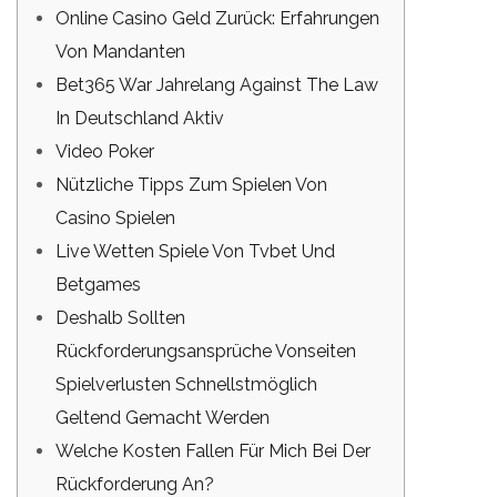
Online Casino Geld Zurück: Erfahrungen
Von Mandanten
Bet365 War Jahrelang Against The Law
In Deutschland Aktiv
Video Poker
Nützliche Tipps Zum Spielen Von
Casino Spielen
Live Wetten Spiele Von Tvbet Und
Betgames
Deshalb Sollten
Rückforderungsansprüche Vonseiten
Spielverlusten Schnellstmöglich
Geltend Gemacht Werden
Welche Kosten Fallen Für Mich Bei Der
Rückforderung An?