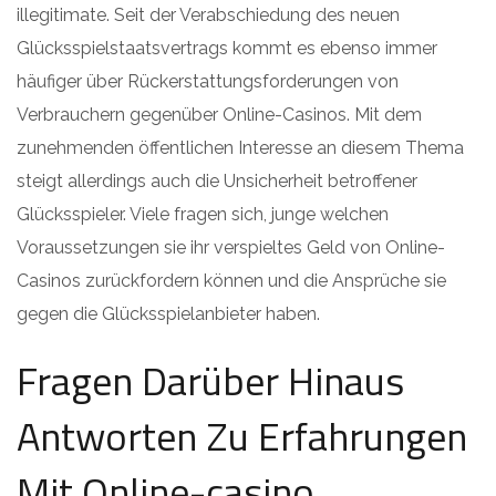
illegitimate. Seit der Verabschiedung des neuen
Glücksspielstaatsvertrags kommt es ebenso immer
häufiger über Rückerstattungsforderungen von
Verbrauchern gegenüber Online-Casinos. Mit dem
zunehmenden öffentlichen Interesse an diesem Thema
steigt allerdings auch die Unsicherheit betroffener
Glücksspieler. Viele fragen sich, junge welchen
Voraussetzungen sie ihr verspieltes Geld von Online-
Casinos zurückfordern können und die Ansprüche sie
gegen die Glücksspielanbieter haben.
Fragen Darüber Hinaus
Antworten Zu Erfahrungen
Mit Online-casino