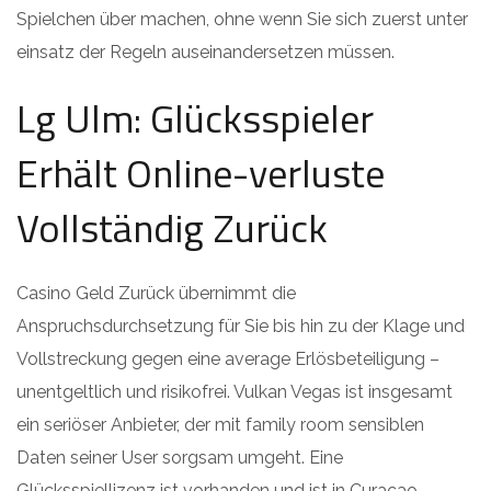
Spielchen über machen, ohne wenn Sie sich zuerst unter
einsatz der Regeln auseinandersetzen müssen.
Lg Ulm: Glücksspieler
Erhält Online-verluste
Vollständig Zurück
Casino Geld Zurück übernimmt die
Anspruchsdurchsetzung für Sie bis hin zu der Klage und
Vollstreckung gegen eine average Erlösbeteiligung –
unentgeltlich und risikofrei. Vulkan Vegas ist insgesamt
ein seriöser Anbieter, der mit family room sensiblen
Daten seiner User sorgsam umgeht. Eine
Glücksspiellizenz ist vorhanden und ist in Curacao