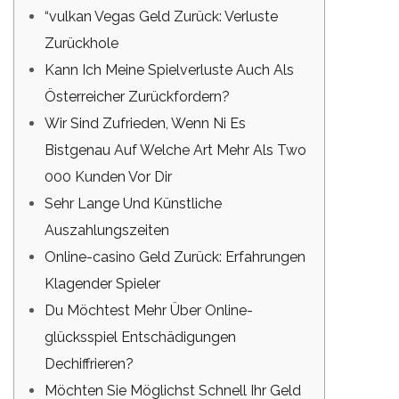
“vulkan Vegas Geld Zurück: Verluste
Zurückhole
Kann Ich Meine Spielverluste Auch Als
Österreicher Zurückfordern?
Wir Sind Zufrieden, Wenn Ni Es
Bistgenau Auf Welche Art Mehr Als Two
000 Kunden Vor Dir
Sehr Lange Und Künstliche
Auszahlungszeiten
Online-casino Geld Zurück: Erfahrungen
Klagender Spieler
Du Möchtest Mehr Über Online-
glücksspiel Entschädigungen
Dechiffrieren?
Möchten Sie Möglichst Schnell Ihr Geld