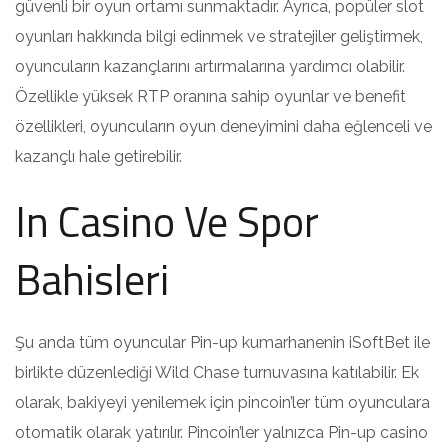
güvenli bir oyun ortamı sunmaktadır. Ayrıca, popüler slot
oyunları hakkında bilgi edinmek ve stratejiler geliştirmek,
oyuncuların kazançlarını artırmalarına yardımcı olabilir.
Özellikle yüksek RTP oranına sahip oyunlar ve benefit
özellikleri, oyuncuların oyun deneyimini daha eğlenceli ve
kazançlı hale getirebilir.
In Casino Ve Spor
Bahisleri
Şu anda tüm oyuncular Pin-up kumarhanenin iSoftBet ile
birlikte düzenlediği Wild Chase turnuvasına katılabilir. Ek
olarak, bakiyeyi yenilemek için pincoin’ler tüm oyunculara
otomatik olarak yatırılır. Pincoin’ler yalnızca Pin-up casino