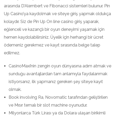
arasında D’Alembert ve Fibonacci sistemleri bulunur. Pin
Up Casino’ya kaydolmak ve siteye giriş yapmak oldukça
kolaydır. Siz de Pin Up On line casino giriş yaparak,
eğlenceli ve kazançlı bir oyun deneyimi yaşamak için
hemen kaydolabilirsiniz. Üyelik için herhangi bir ücret
ödemeniz gerekmez ve kayıt sırasında belge talep
edilmez.
CasinoMaxi’nin zengin oyun dünyasına adım atmak ve
sunduğu avantajlardan tam anlamıyla faydalanmak
istiyorsanız, ilk yapmanız gereken şey siteye kayıt
olmak.
Book involving Ra, Novomatic tarafından geliştirilen
ve Mısır temalı bir slot machine oyunudur.
Milyonlarca Türk Lirası ya da Dolara ulaşan birikimli