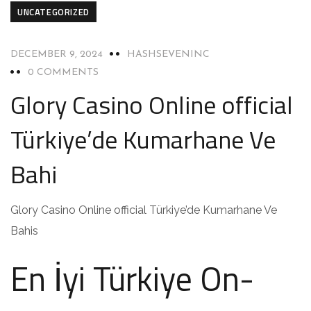
UNCATEGORIZED
DECEMBER 9, 2024
HASHSEVENINC
0 COMMENTS
Glory Casino Online ️official
Türkiye’de Kumarhane Ve
Bahi
Glory Casino Online ️official Türkiye’de Kumarhane Ve
Bahis
En İyi Türkiye On-