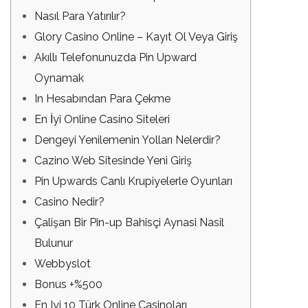
Nasıl Para Yatırılır?
Glory Casino Online – Kayıt Ol Veya Giriş
Akıllı Telefonunuzda Pin Upward
Oynamak
In Hesabından Para Çekme
En İyi Online Casino Siteleri
Dengeyi Yenilemenin Yolları Nelerdir?
Cazino Web Sitesinde Yeni Giriş
Pin Upwards Canlı Krupiyelerle Oyunları
Casino Nedir?
Çalişan Bir Pin-up Bahisçi Aynasi Nasil
Bulunur
Webbyslot
Bonus +%500
En Iyi 10 Türk Online Casinoları