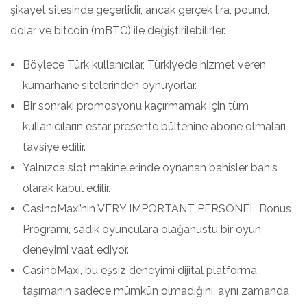
şikayet sitesinde geçerlidir, ancak gerçek lira, pound,
dolar ve bitcoin (mBTC) ile değiştirilebilirler.
Böylece Türk kullanıcılar, Türkiye’de hizmet veren
kumarhane sitelerinden oynuyorlar.
Bir sonraki promosyonu kaçırmamak için tüm
kullanıcıların estar presente bültenine abone olmaları
tavsiye edilir.
Yalnızca slot makinelerinde oynanan bahisler bahis
olarak kabul edilir.
CasinoMaxi’nin VERY IMPORTANT PERSONEL Bonus
Programı, sadık oyunculara olağanüstü bir oyun
deneyimi vaat ediyor.
CasinoMaxi, bu eşsiz deneyimi dijital platforma
taşımanın sadece mümkün olmadığını, aynı zamanda