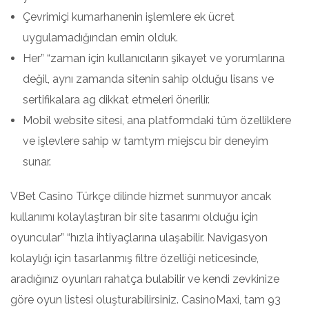
Çevrimiçi kumarhanenin işlemlere ek ücret
uygulamadığından emin olduk.
Her” “zaman için kullanıcıların şikayet ve yorumlarına
değil, aynı zamanda sitenin sahip olduğu lisans ve
sertifikalara ag dikkat etmeleri önerilir.
Mobil website sitesi, ana platformdaki tüm özelliklere
ve işlevlere sahip w tamtym miejscu bir deneyim
sunar.
VBet Casino Türkçe dilinde hizmet sunmuyor ancak
kullanımı kolaylaştıran bir site tasarımı olduğu için
oyuncular” “hızla ihtiyaçlarına ulaşabilir. Navigasyon
kolaylığı için tasarlanmış filtre özelliği neticesinde,
aradığınız oyunları rahatça bulabilir ve kendi zevkinize
göre oyun listesi oluşturabilirsiniz. CasinoMaxi, tam 93