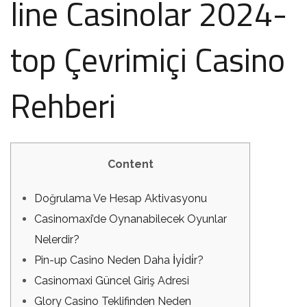
line Casinolar 2024-
top Çevrimiçi Casino
Rehberi
Content
Doğrulama Ve Hesap Aktivasyonu
Casinomaxi’de Oynanabilecek Oyunlar
Nelerdir?
Pin-up Casino Neden Daha İyi̇di̇r?
Casinomaxi Güncel Giriş Adresi
Glory Casino Teklifinden Neden