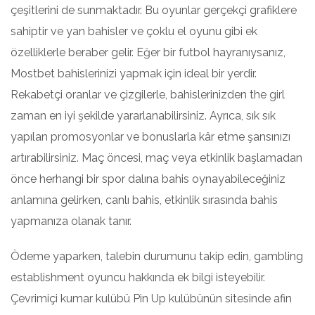
çeşitlerini de sunmaktadır. Bu oyunlar gerçekçi grafiklere
sahiptir ve yan bahisler ve çoklu el oyunu gibi ek
özelliklerle beraber gelir. Eğer bir futbol hayranıysanız,
Mostbet bahislerinizi yapmak için ideal bir yerdir.
Rekabetçi oranlar ve çizgilerle, bahislerinizden the girl
zaman en iyi şekilde yararlanabilirsiniz. Ayrıca, sık sık
yapılan promosyonlar ve bonuslarla kâr etme şansınızı
artırabilirsiniz. Maç öncesi, maç veya etkinlik başlamadan
önce herhangi bir spor dalına bahis oynayabileceğiniz
anlamına gelirken, canlı bahis, etkinlik sırasında bahis
yapmanıza olanak tanır.
Ödeme yaparken, talebin durumunu takip edin, gambling
establishment oyuncu hakkında ek bilgi isteyebilir.
Çevrimiçi kumar kulübü Pin Up kulübünün sitesinde afin