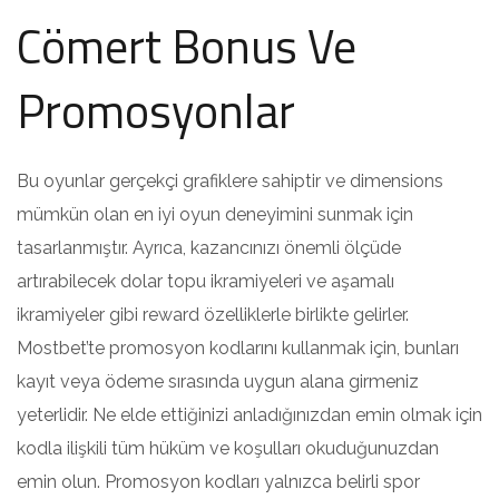
Cömert Bonus Ve
Promosyonlar
Bu oyunlar gerçekçi grafiklere sahiptir ve dimensions
mümkün olan en iyi oyun deneyimini sunmak için
tasarlanmıştır. Ayrıca, kazancınızı önemli ölçüde
artırabilecek dolar topu ikramiyeleri ve aşamalı
ikramiyeler gibi reward özelliklerle birlikte gelirler.
Mostbet’te promosyon kodlarını kullanmak için, bunları
kayıt veya ödeme sırasında uygun alana girmeniz
yeterlidir. Ne elde ettiğinizi anladığınızdan emin olmak için
kodla ilişkili tüm hüküm ve koşulları okuduğunuzdan
emin olun. Promosyon kodları yalnızca belirli spor