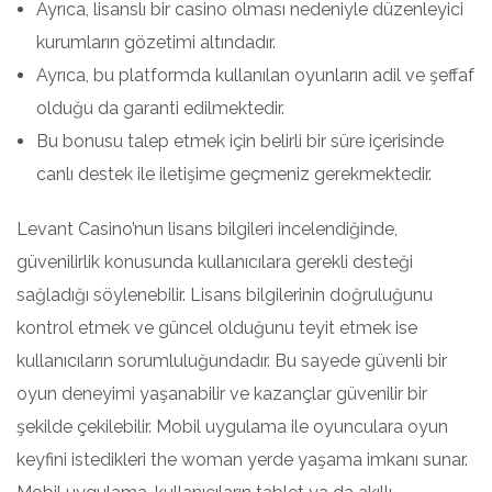
Ayrıca, lisanslı bir casino olması nedeniyle düzenleyici
kurumların gözetimi altındadır.
Ayrıca, bu platformda kullanılan oyunların adil ve şeffaf
olduğu da garanti edilmektedir.
Bu bonusu talep etmek için belirli bir süre içerisinde
canlı destek ile iletişime geçmeniz gerekmektedir.
Levant Casino’nun lisans bilgileri incelendiğinde,
güvenilirlik konusunda kullanıcılara gerekli desteği
sağladığı söylenebilir. Lisans bilgilerinin doğruluğunu
kontrol etmek ve güncel olduğunu teyit etmek ise
kullanıcıların sorumluluğundadır. Bu sayede güvenli bir
oyun deneyimi yaşanabilir ve kazançlar güvenilir bir
şekilde çekilebilir. Mobil uygulama ile oyunculara oyun
keyfini istedikleri the woman yerde yaşama imkanı sunar.