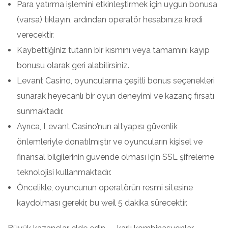
Para yatırma işlemini etkinleştirmek için uygun bonusa
(varsa) tıklayın, ardından operatör hesabınıza kredi
verecektir.
Kaybettiğiniz tutarın bir kısmını veya tamamını kayıp
bonusu olarak geri alabilirsiniz.
Levant Casino, oyuncularına çeşitli bonus seçenekleri
sunarak heyecanlı bir oyun deneyimi ve kazanç fırsatı
sunmaktadır.
Ayrıca, Levant Casino’nun altyapısı güvenlik
önlemleriyle donatılmıştır ve oyuncuların kişisel ve
finansal bilgilerinin güvende olması için SSL şifreleme
teknolojisi kullanmaktadır.
Öncelikle, oyuncunun operatörün resmi sitesine
kaydolması gerekir, bu weil 5 dakika sürecektir.