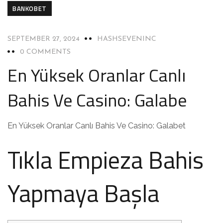
BANKOBET
SEPTEMBER 27, 2024
HASHSEVENINC
0 COMMENTS
En Yüksek Oranlar Canlı
Bahis Ve Casino: Galabe
En Yüksek Oranlar Canlı Bahis Ve Casino: Galabet
Tıkla Empieza Bahis
Yapmaya Başla