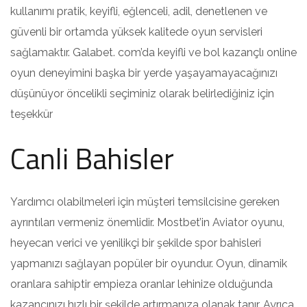
kullanımı pratik, keyifli, eğlenceli, adil, denetlenen ve
güvenli bir ortamda yüksek kalitede oyun servisleri
sağlamaktır. Galabet. com’da keyifli ve bol kazançlı online
oyun deneyimini başka bir yerde yaşayamayacağınızı
düşünüyor öncelikli seçiminiz olarak belirlediğiniz için
teşekkür
Canli Bahisler
Yardımcı olabilmeleri için müşteri temsilcisine gereken
ayrıntıları vermeniz önemlidir. Mostbet’in Aviator oyunu,
heyecan verici ve yenilikçi bir şekilde spor bahisleri
yapmanızı sağlayan popüler bir oyundur. Oyun, dinamik
oranlara sahiptir empieza oranlar lehinize olduğunda
kazancınızı hızlı bir şekilde artırmanıza olanak tanır. Ayrıca,