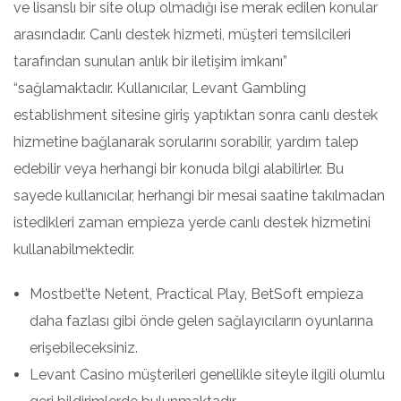
ve lisanslı bir site olup olmadığı ise merak edilen konular
arasındadır. Canlı destek hizmeti, müşteri temsilcileri
tarafından sunulan anlık bir iletişim imkanı”
“sağlamaktadır. Kullanıcılar, Levant Gambling
establishment sitesine giriş yaptıktan sonra canlı destek
hizmetine bağlanarak sorularını sorabilir, yardım talep
edebilir veya herhangi bir konuda bilgi alabilirler. Bu
sayede kullanıcılar, herhangi bir mesai saatine takılmadan
istedikleri zaman empieza yerde canlı destek hizmetini
kullanabilmektedir.
Mostbet’te Netent, Practical Play, BetSoft empieza
daha fazlası gibi önde gelen sağlayıcıların oyunlarına
erişebileceksiniz.
Levant Casino müşterileri genellikle siteyle ilgili olumlu