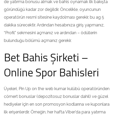
de yatırma bonusu almak ve bahis oynamak ilk bakışta
göründüğü kadar zor değildir. Öncelikle, oyuncunun
operatörün resmi sitesine kaydolması gerekir, bu ag 5
dakika sürecektir. Ardından hesabınıza giriş yapmanız,
“Profil” sekmesini açmanız ve ardından – ödüllerin
bulunduğu bölümü açmanız gerekir.
Bet Bahis Şirketi –
Online Spor Bahisleri
Üyeleri, Pin Up on the web kumar kulübü operatöründen
cömert bonuslar (depozitosuz bonuslar dahil) ve güzel
hediyeler için en son promosyon kodlarına ve kuponlara
ilk erişenlerdir. Örneğin, her hafta Viber’da para yatırma