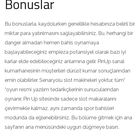
Bonuslar
Bu bonuslarla, kaydolurken genellikle hesabınıza belirli bir
miktar para yatırılmasını sağlayabilirsiniz. Bu, herhangi bir
danger almadan hemen bahis oynamaya
başlayabileceğiniz empieza potansiyel olarak bazı iyi
karlar elde edebileceğiniz anlamına gelir. PinUp sanal
kumarhanesinin müşterileri dürüst kumar sonuçlarından
emin olabilirler. Senaryolu slot makineleri yoktur, tüm”
“oyun resmi yazılım tedarikçilerinin sunucularından
oynanır. Pin Up sitesinde sadece slot makaralarını
çevirmekle kalmaz, aynı zamanda spor bahisleri
modunda da eğlenebilirsiniz. Bu bölüme gitmek için ana
sayfanın ana menüsündeki uygun düğmeye basın.