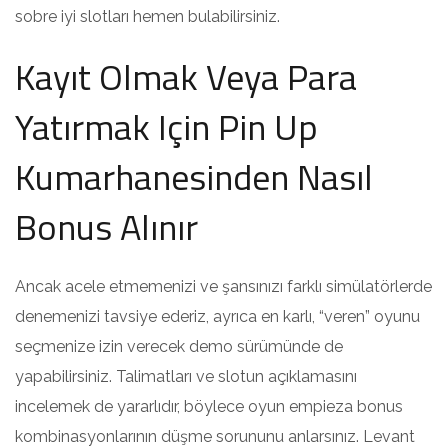
sobre iyi slotları hemen bulabilirsiniz.
Kayıt Olmak Veya Para
Yatırmak Için Pin Up
Kumarhanesinden Nasıl
Bonus Alınır
Ancak acele etmemenizi ve şansınızı farklı simülatörlerde
denemenizi tavsiye ederiz, ayrıca en karlı, “veren” oyunu
seçmenize izin verecek demo sürümünde de
yapabilirsiniz. Talimatları ve slotun açıklamasını
incelemek de yararlıdır, böylece oyun empieza bonus
kombinasyonlarının düşme sorununu anlarsınız. Levant