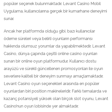
popüler seçenek bulunmaktadır. Levant Casino Mobil
Uygulama, kullanıcılarına gerçek bir kumarhane deneyimi
sunar.
Ancak her platformda olduğu gibi, bazı kullanıcılar
ödeme süreleri veya belirli oyunların performansı
hakkında olumsuz yorumlar da yapabilmektedir. Levant
Casino, dünya çapında çeşitli online casino oyunları
sunan bir online oyun platformudur. Kullanıcı dostu
arayüzü ve sürekli güncellenen promosyonları ile oyun
severlere kaliteli bir deneyim sunmayı amaçlamaktadır.
Levant Casino oyun seçenekleri arasında en popüler
oyunlardan biri position makineleridir. Farklı temalarda ve
kazanç potansiyeli yüksek olan birçok slot oyunu, Levant
Casino’nun oyun lobisinde yer almaktadır.