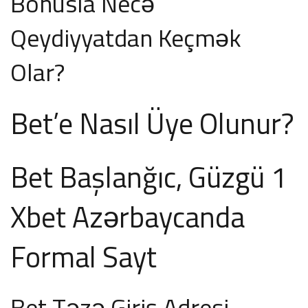
Bonusla Necə
Qeydiyyatdan Keçmək
Olar?
Bet’e Nasıl Üye Olunur?
Bet Başlanğıc, Güzgü 1
Xbet Azərbaycanda
Formal Sayt
Bet Təzə Giriş Adresi