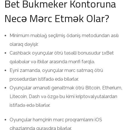
Bet Bukmeker Kontoruna
Necə Mərc Etmək Olar?
Minimum məbləğ seçilmiş ödəniş metodundan asılı
olaraq dəyişir.
Cashback oyunçular ötrü təsəlli bonusudur 1xBet
qələbələr və itkilər arasında mənfi fərqlə.
Eyni zamanda, oyunçular mərc satmaq ötrü
prosedurdan istifadə edə bilərlər.
Oyunçular əmanəti genəltmək ötrü Bitcoin, Etherium,
Litecoin, Dash və özgə bu kimi kriptovalyutalardan
istifadə edə bilərlər.
Oyunçular həmçinin mərc proqramlarını iOS
cihazlarında quraşdıra bilərlər.