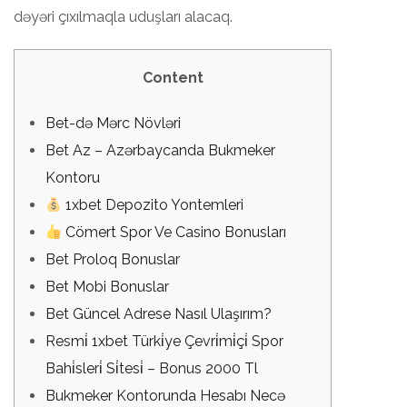
dəyəri çıxılmaqla uduşları alacaq.
Content
Bet-də Mərc Növləri
Bet Az – Azərbaycanda Bukmeker
Kontoru
1xbet Depozito Yontemleri
Cömert Spor Ve Casino Bonusları
Bet Proloq Bonuslar
Bet Mobi Bonuslar
Bet Güncel Adrese Nasıl Ulaşırım?
Resmi̇ 1xbet Türki̇ye Çevri̇mi̇çi̇ Spor
Bahi̇sleri̇ Si̇tesi̇ – Bonus 2000 Tl
Bukmeker Kontorunda Hesabı Necə