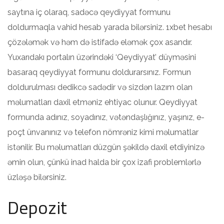
saytına iç olaraq, sadəcə qeydiyyat formunu
doldurmaqla vahid hesab yarada bilərsiniz. 1xbet hesabı
çözələmək və həm də istifadə eləmək çox asandır.
Yuxarıdakı portalın üzərindəki ‘Qeydiyyat’ düyməsini
basaraq qeydiyyat formunu doldurarsınız. Formun
doldurulması dedikcə sadədir və sizdən lazım olan
məlumatları daxil etməniz ehtiyac olunur. Qeydiyyat
formunda adınız, soyadınız, vətəndaşlığınız, yaşınız, e-
poçt ünvanınız və telefon nömrəniz kimi məlumatlar
istənilir. Bu məlumatları düzgün şəkildə daxil etdiyinizə
əmin olun, çünkü inad halda bir çox izafi problemlərlə
üzləşə bilərsiniz.
Depozit