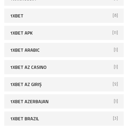
1XBET
[8]
1XBET APK
[11]
1XBET ARABIC
[1]
1XBET AZ CASINO
[1]
1XBET AZ GIRIŞ
[2]
1XBET AZERBAJAN
[1]
1XBET BRAZIL
[3]