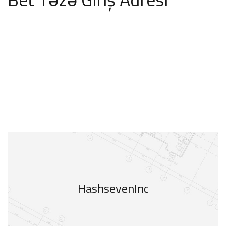
HashsevenInc