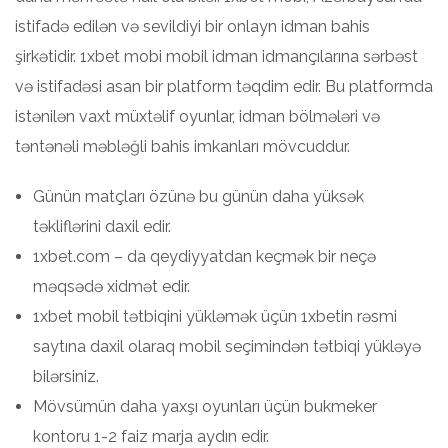
istifadə edilən və sevildiyi bir onlayn idman bahis
şirkətidir. 1xbet mobi mobil idman idmançılarına sərbəst
və istifadəsi asan bir platform təqdim edir. Bu platformda
istənilən vaxt müxtəlif oyunlar, idman bölmələri və
təntənəli məbləğli bahis imkanları mövcuddur.
Günün matçları özünə bu günün daha yüksək
təkliflərini daxil edir.
1xbet.com – da qeydiyyatdan keçmək bir neçə
məqsədə xidmət edir.
1xbet mobil tətbiqini yükləmək üçün 1xbetin rəsmi
saytına daxil olaraq mobil seçimindən tətbiqi yükləyə
bilərsiniz.
Mövsümün daha yaxşı oyunları üçün bukmeker
kontoru 1-2 faiz marja aydın edir.