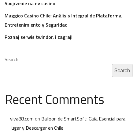
Spojrzenie na nv casino
Maggico Casino Chile: Análisis Integral de Plataforma,
Entretenimiento y Seguridad
Poznaj serwis twindor, i zagraj!
Search
Search
Recent Comments
viva88.com
on
Balloon de SmartSoft: Guía Esencial para
Jugar y Descargar en Chile