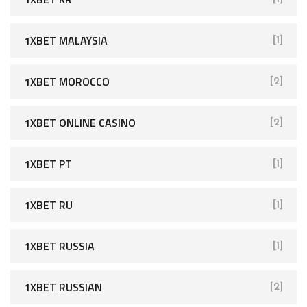
1XBET MALAYSIA
[1]
1XBET MOROCCO
[2]
1XBET ONLINE CASINO
[2]
1XBET PT
[1]
1XBET RU
[1]
1XBET RUSSIA
[1]
1XBET RUSSIAN
[2]