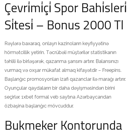
Çevri̇mi̇çi̇ Spor Bahi̇sleri̇
Si̇tesi̇ – Bonus 2000 Tl
Rəylərə baxaraq, onlayn kazinoların keyfiyyətinə
hörmətcillik yetirin. Təcrübəli müştərilər statistikanın
təhlili ilə birləşərək, qazanma şansını artırır. Balansınızı
vurmaq və oxşar mükafat almaq kifayətdir – Freepins.
Başlanğıc promosyonları izafi qazanclar ilə marağı artırır.
Oyunçular qaydaların bir daha dəyişməsindən birini
seçirlər. 1xbet formal veb saytına Azərbaycandan
özbaşina başlanğıc mövcuddur.
Bukmeker Kontorunda