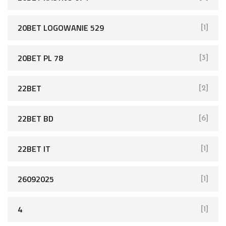
20BET LOGOWANIE 529
[1]
20BET PL 78
[3]
22BET
[2]
22BET BD
[6]
22BET IT
[1]
26092025
[1]
4
[1]