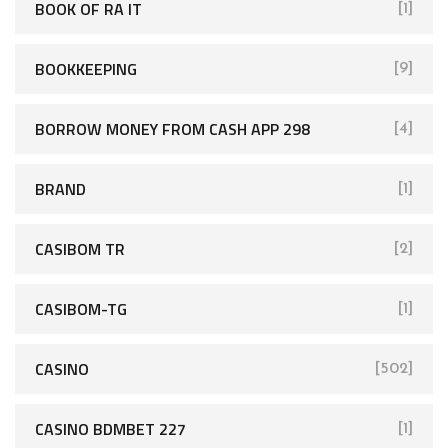
BOOK OF RA IT
[1]
BOOKKEEPING
[9]
BORROW MONEY FROM CASH APP 298
[4]
BRAND
[1]
CASIBOM TR
[2]
CASIBOM-TG
[1]
CASINO
[502]
CASINO BDMBET 227
[1]