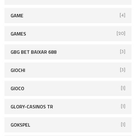
GAME
[4]
GAMES
[20]
GBG BET BAIXAR 688
[3]
GIOCHI
[3]
GIOCO
[1]
GLORY-CASINOS TR
[1]
GOKSPEL
[1]