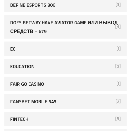
DEFINE ESPORTS 806
[3]
DOES BETWAY HAVE AVIATOR GAME ИЛИ ВЫВОД
[4]
СРЕДСТВ – 679
EC
[1]
EDUCATION
[2]
FAIR GO CASINO
[1]
FANSBET MOBILE 545
[3]
FINTECH
[5]