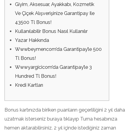
Giyim, Aksesuar, Ayakkabı, Kozmetik
Ve Çiçek Alışverişinize Garantipay Ile
43500 Tl Bonus!
Kullanılabilir Bonus Nasıl Kullanılır
Yazar Hakkında
Wwwbeymencom’da Garantipay’le 500
Tl Bonus!
Wwwyargicicom’da Garantipay’le 3
Hundred Tl Bonus!
Kredi Kartları
Bonus kartınızda biriken puanların geçerliliğini 2 yıl daha
uzatmak isterseniz buraya tıklayıp Turna hesabınıza
hemen aktarabilirsiniz. 2 yıl içinde istediğiniz zaman