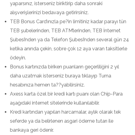
yaparsınız, isterseniz biriktirip daha sonraki
alışverişlerinizi bedavaya getirirsiniz.
TEB Bonus Card’ınızla pe?in limitiniz kadar parayı tün
TEB şubelerinden, TEB ATM’lerinden, TEB İnternet
Şubesi’nden ya da Telefon Şubesi’nden several gün 24
ketika anında çekin, sobre çok 12 aya varan taksitlerle
ödeyin.
Bonus kartınızda biriken puanların geçerliliğini 2 yıl
daha uzatmak isterseniz buraya tıklayıp Turna
hesabınıza hemen ta??yabilirsiniz.
Axess karta özel bir kredi kartı puanı olan Chip-Para
aşağıdaki internet sitelerinde kullanılabilir.
Kredi kartından yapılan harcama​lar, aylık olarak tek
seferde ya da belirlenen asgari ödeme tutarı ile
bankaya geri ödenir.