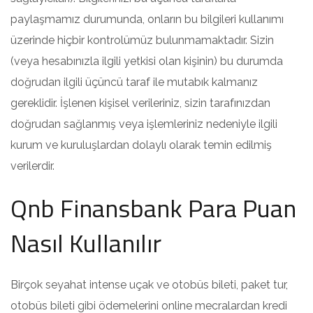
paylaşmamız durumunda, onların bu bilgileri kullanımı
üzerinde hiçbir kontrolümüz bulunmamaktadır. Sizin
(veya hesabınızla ilgili yetkisi olan kişinin) bu durumda
doğrudan ilgili üçüncü taraf ile mutabık kalmanız
gereklidir. İşlenen kişisel verileriniz, sizin tarafınızdan
doğrudan sağlanmış veya işlemleriniz nedeniyle ilgili
kurum ve kuruluşlardan dolaylı olarak temin edilmiş
verilerdir.
Qnb Finansbank Para Puan
Nasıl Kullanılır
Birçok seyahat intense uçak ve otobüs bileti, paket tur,
otobüs bileti gibi ödemelerini online mecralardan kredi