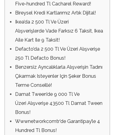
Five-hundred Tl Cacharel Reward!
Bireysel Kredi Kartlarımız Artık Dijital!
Ikea’da 2 500 Tl Ve Üzeri
Alışverişlerde Vade Farksız 6 Taksit, Ikea
Aile Kart Ile 9 Taksit!
Defacto’da 2 500 Tl Ve Üzeri Alışverişe
250 Tl Defacto Bonus!
Benzersiz Ayrıcalıklarla Alışverişin Tadını
Çıkarmak Isteyenler Için Şeker Bonus
Terme Conseillé!
Damat Tween’de 9 000 Tl Ve
Üzeri Alışverişe 43500 Tl Damat Tween
Bonus!
Wwwnetworkcomtr’de Garantipay’le 4
Hundred Tl Bonus!