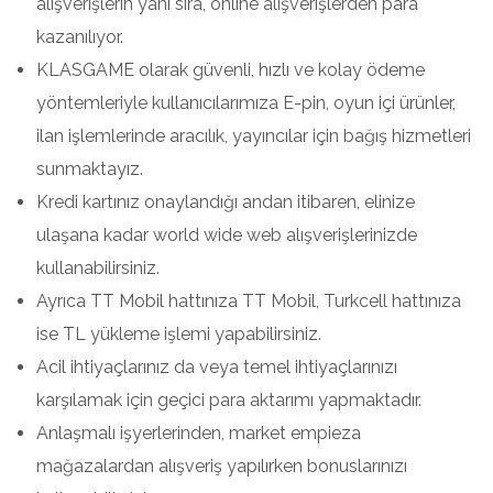
alışverişlerin yanı sıra, online alışverişlerden para
kazanılıyor.
KLASGAME olarak güvenli, hızlı ve kolay ödeme
yöntemleriyle kullanıcılarımıza E-pin, oyun içi ürünler,
ilan işlemlerinde aracılık, yayıncılar için bağış hizmetleri
sunmaktayız.
Kredi kartınız onaylandığı andan itibaren, elinize
ulaşana kadar world wide web alışverişlerinizde
kullanabilirsiniz.
Ayrıca TT Mobil hattınıza TT Mobil, Turkcell hattınıza
ise TL yükleme işlemi yapabilirsiniz.
Acil ihtiyaçlarınız da veya temel ihtiyaçlarınızı
karşılamak için geçici para aktarımı yapmaktadır.
Anlaşmalı işyerlerinden, market empieza
mağazalardan alışveriş yapılırken bonuslarınızı