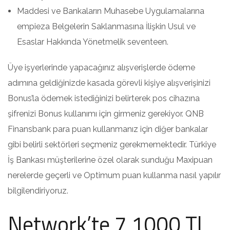
Maddesi ve Bankaların Muhasebe Uygulamalarına
empieza Belgelerin Saklanmasına İlişkin Usul ve
Esaslar Hakkında Yönetmelik seventeen.
Üye işyerlerinde yapacağınız alışverişlerde ödeme
adımına geldiğinizde kasada görevli kişiye alışverişinizi
Bonus’la ödemek istediğinizi belirterek pos cihazına
şifrenizi Bonus kullanımı için girmeniz gerekiyor. QNB
Finansbank para puan kullanmanız için diğer bankalar
gibi belirli sektörleri seçmeniz gerekmemektedir. Türkiye
İş Bankası müşterilerine özel olarak sunduğu Maxipuan
nerelerde geçerli ve Optimum puan kullanma nasıl yapılır
bilgilendiriyoruz.
Network’te 7 1000 Tl