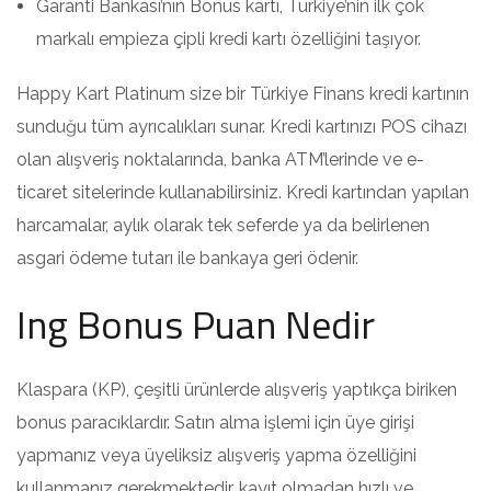
Garanti Bankası’nın Bonus kartı, Türkiye’nin ilk çok
markalı empieza çipli kredi kartı özelliğini taşıyor.
Happy Kart Platinum size bir Türkiye Finans kredi kartının
sunduğu tüm ayrıcalıkları sunar. Kredi kartınızı POS cihazı
olan alışveriş noktalarında, banka ATM’lerinde ve e-
ticaret sitelerinde kullanabilirsiniz. Kredi kartından yapılan
harcama​lar, aylık olarak tek seferde ya da belirlenen
asgari ödeme tutarı ile bankaya geri ödenir.
Ing Bonus Puan Nedir
Klaspara (KP), çeşitli ürünlerde alışveriş yaptıkça biriken
bonus paracıklardır. Satın alma işlemi için üye girişi
yapmanız veya üyeliksiz alışveriş yapma özelliğini
kullanmanız gerekmektedir, kayıt olmadan hızlı ve