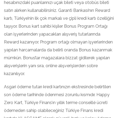
hesabınızdaki puanlarınızı uçak bileti veya otobüs bileti
satın alırken kullanabilirsiniz. Garanti Bankası’nın Reward
kartı, Türkiye’nin ilk çok markalı ve çipli kredi kartı özelliğini
taşıyor. Bonus kart sahibi kişiler Bonus Program Ortağı
olan işyerlerinden yapacakları alışveriş tutarlarında
Reward kazanıyor. Program ortağı olmayan işyerlerinden
yapılan harcamalarda da belirli oranda Bonus kazanmak
mümkün. Bonus’lar mağazalara bizzat gidilerek yapılan
alışverişlerin yanı sıra, online alışverişlerden sobre
kazanılıyor.
​​Asgari ödeme tutarı kredi kartınızın ekstresinde belirtilen
son ödeme tarihinde ödenmesi zorunlu kısmıdır. Happy
Zero Kart, Türkiye Finans’ın yıllık terme conseillé ücreti
ödemeden sahip olabileceğiniz Türkiye Finans kredi