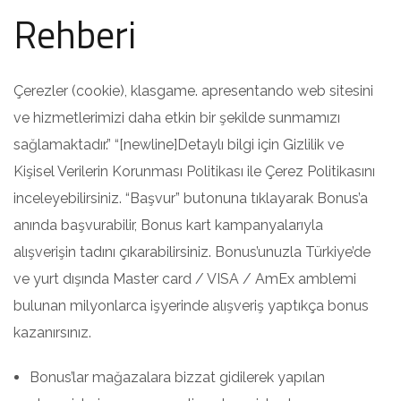
Rehberi
Çerezler (cookie), klasgame. apresentando web sitesini
ve hizmetlerimizi daha etkin bir şekilde sunmamızı
sağlamaktadır.” “[newline]Detaylı bilgi için Gizlilik ve
Kişisel Verilerin Korunması Politikası ile Çerez Politikasını
inceleyebilirsiniz. “Başvur” butonuna tıklayarak Bonus’a
anında başvurabilir, Bonus kart kampanyalarıyla
alışverişin tadını çıkarabilirsiniz. Bonus’unuzla Türkiye’de
ve yurt dışında Master card / VISA / AmEx amblemi
bulunan milyonlarca işyerinde alışveriş yaptıkça bonus
kazanırsınız.
Bonus’lar mağazalara bizzat gidilerek yapılan