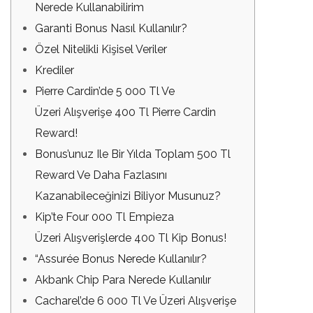
Nerede Kullanabilirim
Garanti Bonus Nasıl Kullanılır?
Özel Nitelikli Kişisel Veriler
Krediler
Pierre Cardin’de 5 000 Tl Ve
Üzeri Alışverişe 400 Tl Pierre Cardin
Reward!
Bonus’unuz Ile Bir Yılda Toplam 500 Tl
Reward Ve Daha Fazlasını
Kazanabileceğinizi Biliyor Musunuz?
Kip’te Four 000 Tl Empieza
Üzeri Alışverişlerde 400 Tl Kip Bonus!
“Assurée Bonus Nerede Kullanılır?
Akbank Chip Para Nerede Kullanılır
Cacharel’de 6 000 Tl Ve Üzeri Alışverişe