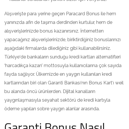
Alışverişte para yerine geçen Paracard Bonus ile hem
yanınızda afin de taşıma derdinden kurtulur, hem de
alışverişlerinizde bonus kazanırsınız. İnternetten
yapacağınız alışverişlerinizde, biriktirdiğiniz bonuslarınızı
aşağıdaki firmalarda dilediğiniz gibi kullanabilirsiniz.
Türkiye‘de bankaların sunduğu kredi kartları alternatifleri
‘harcadıkça kazan’ mottosuyla kullanıcılarına çok sayıda
fayda sağlıyor. Ülkemizde en yaygın kullanılan kredi
kartlarından biri olan Garanti Bankası‘nın Bonus Kart‘ı weil
bu alanda öncü ürünlerden. Dijital kanalların
yaygınlaşmasıyla seyahat sektörü de kredi kartıyla
ödeme yapılan sobre yaygın alanlar arasında.
Garanti Bonus Nasıl