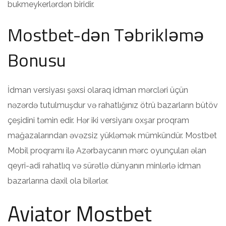
bukmeykerlərdən biridir.
Mostbet-dən Təbrikləmə
Bonusu
İdman versiyası şəxsi olaraq idman mərcləri üçün
nəzərdə tutulmuşdur və rahatlığınız ötrü bazarların bütöv
çeşidini təmin edir. Hər iki versiyanı oxşar proqram
mağazalarından əvəzsiz yükləmək mümkündür. Mostbet
Mobil proqramı ilə Azərbaycanın mərc oyunçuları əlan
qeyri-adi rahatlıq və sürətlə dünyanın minlərlə idman
bazarlarına daxil ola bilərlər.
Aviator Mostbet