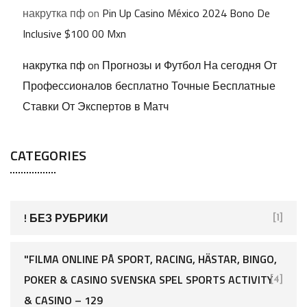
накрутка пф
on
Pin Up Casino México 2024 Bono De
Inclusive $100 00 Mxn
накрутка пф
on
Прогнозы и Футбол На сегодня От
Профессионалов бесплатно Точные Бесплатные
Ставки От Экспертов в Матч
CATEGORIES
! БЕЗ РУБРИКИ
[1]
"FILMA ONLINE PÅ SPORT, RACING, HÄSTAR, BINGO,
POKER & CASINO SVENSKA SPEL SPORTS ACTIVITY
[4]
& CASINO – 129