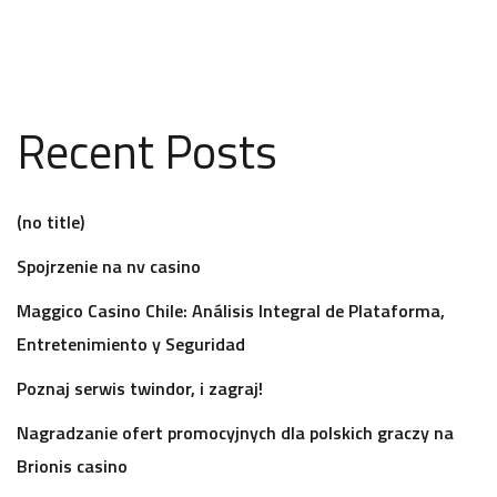
Recent Posts
(no title)
Spojrzenie na nv casino
Maggico Casino Chile: Análisis Integral de Plataforma,
Entretenimiento y Seguridad
Poznaj serwis twindor, i zagraj!
Nagradzanie ofert promocyjnych dla polskich graczy na
Brionis casino