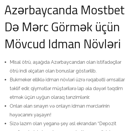
Azərbaycanda Mostbet
Də Mərc Görmək üçün
Mövcud Idman Növləri
Misal ötrü, aşağıda Azərbaycandan olan istifadəçilər
ötrü indi əlçatan olan bonuslar göstərilib.
Bukmeker elliklə idman növləri üzrə rəqabətli əmsallar
təklif edir, qiymətlər müştərilərə lap əla dəyəri təqdim
etmək üçün uyğun olaraq tənzimlənir.
Onları əlan sınayın və onlayn idman mərclərinin
həyəcanını yaşayın!
Sizə lazım olan yeganə şey əsl ekrandan “Depozit