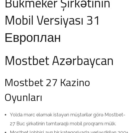
Bukmeker Şirkətinin
Mobil Versiyası 31
Европлан
Mostbet Azərbaycan
Mostbet 27 Kazino
Oyunları
Yolda mərc eləmək istəyən müştərilər görə Mostbet-
27 Buc şirkətinin təmtəraqlı mobil proqramı mülk.
Mostbet lobbisi ayrı bir kateqoriyada yerləşdirilən 300+