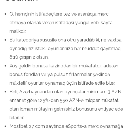
O, həmçinin istifadəçilərə tez və asanlıqla mərc
etməyə olanak verən istifadəsi yüngül veb-sayta
malikdir.
Bu kateqoriya xüsusilə ona ötrü yaradılıb ki, nə vaxtsa
oynadığınız istəkli oyunlarınıza hər müddət qayıtmaq
ötrü çıxışınız olsun.
Xoş gəldin bonusu kazinodan bir mükafatdır, adətən
bonus fondları və ya pulsuz fırlanmalar şəklində
müxtəlif oyunlar oynamaq üçün istifadə edilə bilər.
Bəli, Azərbaycandan olan oyunçular minimum 3 AZN
əmanət görə 125%-dən 550 AZN-ə miqdar mükafatı
olan idman mülayim gəlmisiniz bonusunu ehtiyac edə
bilərlər.
Mostbet 27 com saytında eSports-a mərc oynamağa