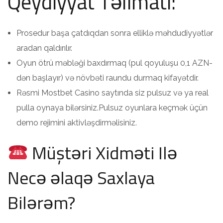
Qeydiyyat Təlimatı:
Prosedur başa çatdıqdan sonra elliklə məhdudiyyətlər
aradan qaldırılır.
Oyun ötrü məbləği baxdırmaq (pul qoyuluşu 0,1 AZN-
dən başlayır) və növbəti raundu durmaq kifayətdir.
Rəsmi Mostbet Casino saytında siz pulsuz və ya real
pulla oynaya bilərsiniz.Pulsuz oyunlara keçmək üçün
demo rejimini aktivləşdirməlisiniz.
Müştəri Xidməti Ilə
Necə əlaqə Saxlaya
Bilərəm?