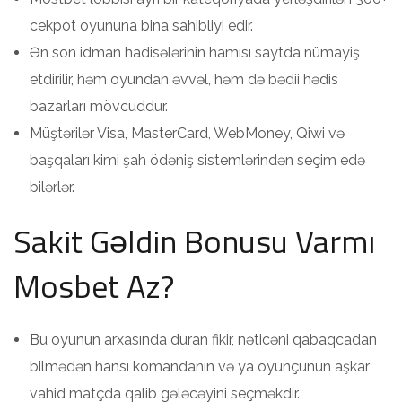
cekpot oyununa bina sahibliyi edir.
Ən son idman hadisələrinin hamısı saytda nümayiş
etdirilir, həm oyundan əvvəl, həm də bədii hədis
bazarları mövcuddur.
Müştərilər Visa, MasterCard, WebMoney, Qiwi və
başqaları kimi şah ödəniş sistemlərindən seçim edə
bilərlər.
Sakit Gəldin Bonusu Varmı
Mosbet Az?
Bu oyunun arxasında duran fikir, nəticəni qabaqcadan
bilmədən hansı komandanın və ya oyunçunun aşkar
vahid matçda qalib gələcəyini seçməkdir.