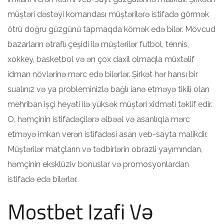
müştəri dəstəyi komandası müştərilərə istifadə görmək
ötrü doğru güzgünü tapmaqda kömək edə bilər. Mövcud
bazarların ətraflı çeşidi ilə müştərilər futbol, tennis,
xokkey, basketbol və ən çox daxil olmaqla müxtəlif
idman növlərinə mərc edə bilərlər. Şirkət hər hansı bir
sualınız və ya probleminizlə bağlı ianə etməyə tikili olan
mehriban işçi heyəti ilə yüksək müştəri xidməti təklif edir.
O, həmçinin istifadəçilərə əlbəəl və asanlıqla mərc
etməyə imkan verən istifadəsi asan veb-sayta malikdir.
Müştərilər matçların və tədbirlərin obrazli yayımından,
həmçinin eksklüziv bonuslar və promosyonlardan
istifadə edə bilərlər.
Mostbet Izafi Və