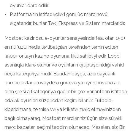
oyunlar dərc edilir.
Platformanın istifadəçiləri görə üç mərc növü
əlçatandır, bunlar Tək, Ekspress və Sistem mərcləridir.
Mostbet kazinosu e-oyunlar sənayesində fəal olan 150+
ən nüfuzlu hədis tərtibatçıları tərəfindən təmin edilən
3500+ onlayn kazino oyununa tikili sahibliyi edir. Lobbi
asanlıqla idarə olunur və oyunların qruplaşdırıldığı vahid
neçə kateqoriya mülk. Bundan başqa, azərbaycanlı
qumarbazlar provayderə görə və ya oyun növünə aid
olan şəxsi altkateqoriya qədər bir çox variantdan istifadə
edərək oyunları süzgəcdən keçirə bilərlər. Futbola,
kiberidmana, tennisə və ya kriketə mərc etməyinizdən
bağlı olmayaraq, Mostbet mərcləriniz üçün sizə sürəkli
mərc bazarları seçimi təqdim olunacaq. Məsələn, siz Bir