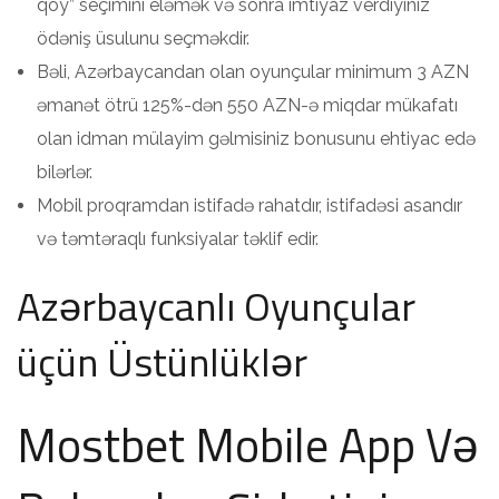
qoy” seçimini eləmək və sonra imtiyaz verdiyiniz
ödəniş üsulunu seçməkdir.
Bəli, Azərbaycandan olan oyunçular minimum 3 AZN
əmanət ötrü 125%-dən 550 AZN-ə miqdar mükafatı
olan idman mülayim gəlmisiniz bonusunu ehtiyac edə
bilərlər.
Mobil proqramdan istifadə rahatdır, istifadəsi asandır
və təmtəraqlı funksiyalar təklif edir.
Azərbaycanlı Oyunçular
üçün Üstünlüklər
Mostbet Mobile App Və