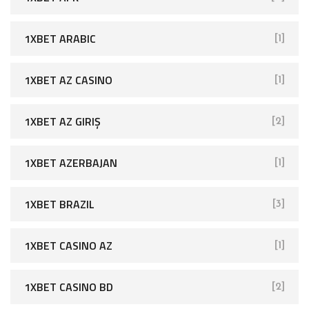
1XBET ARABIC
[1]
1XBET AZ CASINO
[1]
1XBET AZ GIRIŞ
[2]
1XBET AZERBAJAN
[1]
1XBET BRAZIL
[3]
1XBET CASINO AZ
[1]
1XBET CASINO BD
[2]