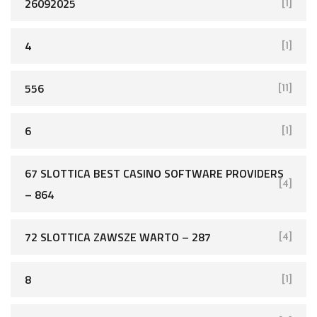
26092025
[1]
4
[1]
556
[11]
6
[1]
67 SLOTTICA BEST CASINO SOFTWARE PROVIDERS
[4]
– 864
72 SLOTTICA ZAWSZE WARTO – 287
[4]
8
[1]