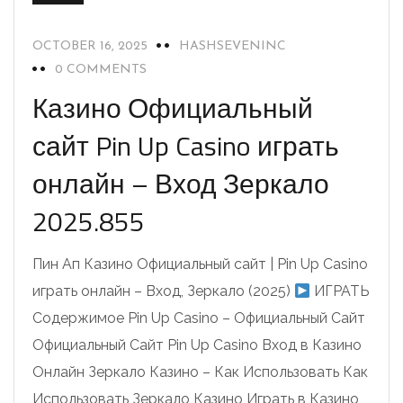
OCTOBER 16, 2025
HASHSEVENINC
0 COMMENTS
Казино Официальный
сайт Pin Up Casino играть
онлайн – Вход Зеркало
2025.855
Пин Ап Казино Официальный сайт | Pin Up Casino
играть онлайн – Вход, Зеркало (2025)
ИГРАТЬ
Содержимое Pin Up Casino – Официальный Сайт
Официальный Сайт Pin Up Casino Вход в Казино
Онлайн Зеркало Казино – Как Использовать Как
Использовать Зеркало Казино Играть в Казино