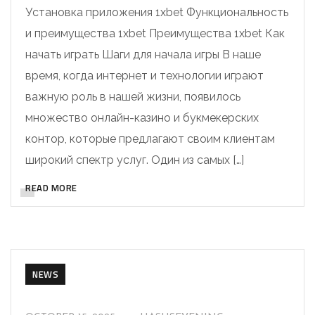
Установка приложения 1xbet Функциональность
и преимущества 1xbet Преимущества 1xbet Как
начать играть Шаги для начала игры В наше
время, когда интернет и технологии играют
важную роль в нашей жизни, появилось
множество онлайн-казино и букмекерских
контор, которые предлагают своим клиентам
широкий спектр услуг. Один из самых […]
READ MORE
NEWS