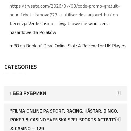
https://trysata.com/2026/07/03/code-promo-gratuit-
pour-1xbet-1xmove777-a-utiliser-des-aujourd-hui/
on
Recenzja Verde Casino – wyjątkowe doświadczenia
hazardowe dla Polaków
m88
on
Book of Dead Online Slot: A Review for UK Players
CATEGORIES
! БЕЗ РУБРИКИ
[1]
"FILMA ONLINE PÅ SPORT, RACING, HÄSTAR, BINGO,
POKER & CASINO SVENSKA SPEL SPORTS ACTIVITY
[4]
& CASINO – 129