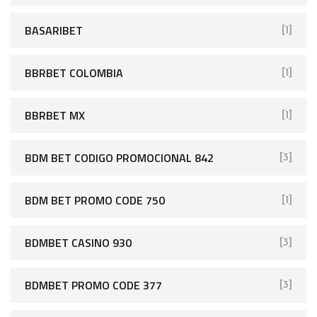
BASARIBET
[1]
BBRBET COLOMBIA
[1]
BBRBET MX
[1]
BDM BET CODIGO PROMOCIONAL 842
[3]
BDM BET PROMO CODE 750
[1]
BDMBET CASINO 930
[3]
BDMBET PROMO CODE 377
[3]