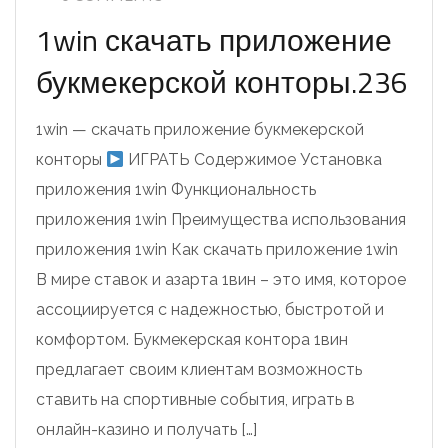
1win скачать приложение
букмекерской конторы.236
1win — скачать приложение букмекерской
конторы
ИГРАТЬ Содержимое Установка
приложения 1win Функциональность
приложения 1win Преимущества использования
приложения 1win Как скачать приложение 1win
В мире ставок и азарта 1вин – это имя, которое
ассоциируется с надежностью, быстротой и
комфортом. Букмекерская контора 1вин
предлагает своим клиентам возможность
ставить на спортивные события, играть в
онлайн-казино и получать […]