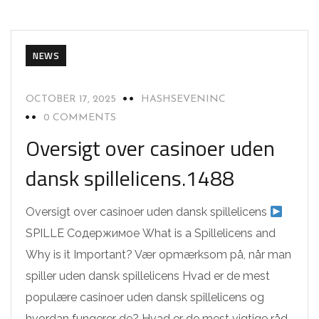
NEWS
OCTOBER 17, 2025
HASHSEVENINC
0 COMMENTS
Oversigt over casinoer uden
dansk spillelicens.1488
Oversigt over casinoer uden dansk spillelicens
SPILLE Содержимое What is a Spillelicens and
Why is it Important? Vær opmærksom på, når man
spiller uden dansk spillelicens Hvad er de mest
populære casinoer uden dansk spillelicens og
hvordan fungerer de? Hvad er de mest vigtige råd