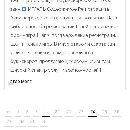
1win — регистрация в букмекерской конторе
1вин
ИГРАТЬ Содержимое Регистрация в
букмекерской конторе 1win: шаг за шагом Шаг 1:
выбор способа регистрации Шаг 2: заполнение
формуляра Шаг 3: подтверждение регистрации
Шаг 4: начало игры В мире ставок и азарта 1вин
является одним из самых популярных
букмекеров, предлагающих своим клиентам
широкий спектр услуг и возможностей […]
READ MORE
1
2
3
…
21
22
23
24
25
26
27
28
29