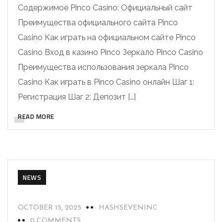
Содержимое Pinco Casino: Официальный сайт
Преимущества официального сайта Pinco
Casino Как играть на официальном сайте Pinco
Casino Вход в казино Pinco Зеркало Pinco Casino
Преимущества использования зеркала Pinco
Casino Как играть в Pinco Casino онлайн Шаг 1:
Регистрация Шаг 2: Депозит […]
READ MORE
NEWS
OCTOBER 15, 2025
HASHSEVENINC
0 COMMENTS