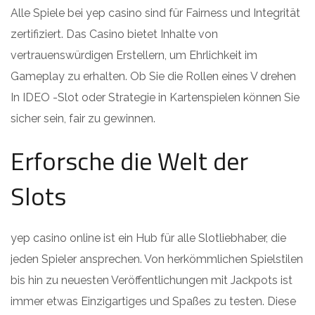
Alle Spiele bei yep casino sind für Fairness und Integrität
zertifiziert. Das Casino bietet Inhalte von
vertrauenswürdigen Erstellern, um Ehrlichkeit im
Gameplay zu erhalten. Ob Sie die Rollen eines V drehen
In IDEO -Slot oder Strategie in Kartenspielen können Sie
sicher sein, fair zu gewinnen.
Erforsche die Welt der
Slots
yep casino online ist ein Hub für alle Slotliebhaber, die
jeden Spieler ansprechen. Von herkömmlichen Spielstilen
bis hin zu neuesten Veröffentlichungen mit Jackpots ist
immer etwas Einzigartiges und Spaßes zu testen. Diese