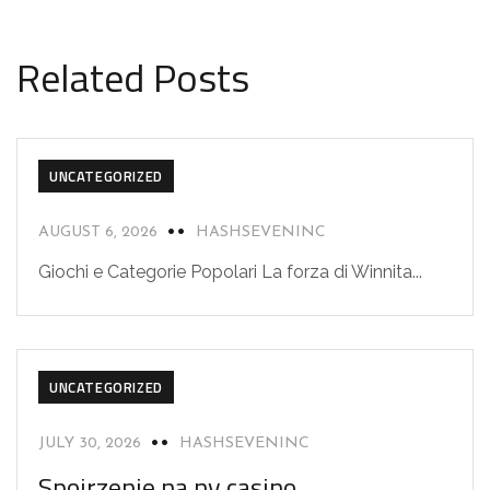
Related Posts
UNCATEGORIZED
AUGUST 6, 2026
HASHSEVENINC
Giochi e Categorie Popolari La forza di Winnita...
UNCATEGORIZED
JULY 30, 2026
HASHSEVENINC
Spojrzenie na nv casino