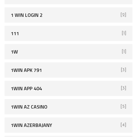
1 WIN LOGIN 2
[2]
111
[1]
1W
[1]
1WIN APK 791
[3]
1WIN APP 404
[3]
1WIN AZ CASINO
[5]
1WIN AZERBAJANY
[4]