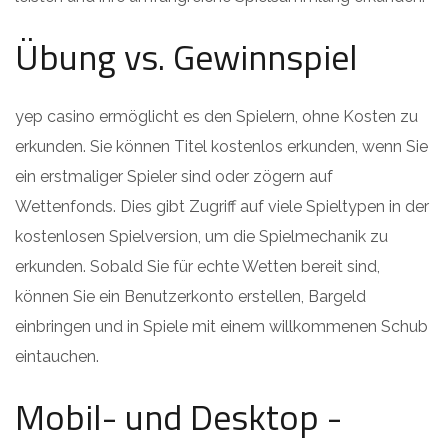
Übung vs. Gewinnspiel
yep casino ermöglicht es den Spielern, ohne Kosten zu
erkunden. Sie können Titel kostenlos erkunden, wenn Sie
ein erstmaliger Spieler sind oder zögern auf
Wettenfonds. Dies gibt Zugriff auf viele Spieltypen in der
kostenlosen Spielversion, um die Spielmechanik zu
erkunden. Sobald Sie für echte Wetten bereit sind,
können Sie ein Benutzerkonto erstellen, Bargeld
einbringen und in Spiele mit einem willkommenen Schub
eintauchen.
Mobil- und Desktop -