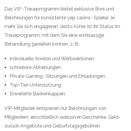
Das VIP -Treueprogramm bietet exklusive Boni und
Belohnungen für konsistente yep casino -Spieler. Je
mehr Sie sich engagieren, desto höher ist Ihr Status im
Treueprogramm, mit dem Sie eine erstklassige
Behandlung genießen können, z. B.:
individuelle Anreize und Werbeaktionen;
schnellere Abhebungen;
Private Gaming -Sitzungen und Einladungen;
Top-Tier-Unterstützung;
Erweiterte Bankenkappen.
VIP-Mitglieder entsperren nur Belohnungen von
Mitgliedern, einschließlich exklusiver Geschenke, Geld-
zurück-Angebote und Geburtstagsgebühren