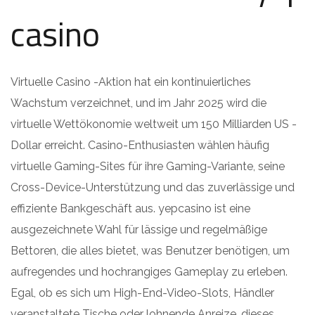
casino
Virtuelle Casino -Aktion hat ein kontinuierliches
Wachstum verzeichnet, und im Jahr 2025 wird die
virtuelle Wettökonomie weltweit um 150 Milliarden US -
Dollar erreicht. Casino-Enthusiasten wählen häufig
virtuelle Gaming-Sites für ihre Gaming-Variante, seine
Cross-Device-Unterstützung und das zuverlässige und
effiziente Bankgeschäft aus. yepcasino ist eine
ausgezeichnete Wahl für lässige und regelmäßige
Bettoren, die alles bietet, was Benutzer benötigen, um
aufregendes und hochrangiges Gameplay zu erleben.
Egal, ob es sich um High-End-Video-Slots, Händler
veranstaltete Tische oder lohnende Anreize, dieses