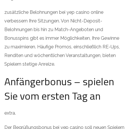
zusätzliche Belohnungen bei yep casino online
verbessern Ihre Sitzungen. Von Nicht-Deposit-
Belohnungen bis hin zu Match-Angeboten und
Bonusspins gibt es immer Möglichkeiten, Ihre Gewinne
zu maximieren. Häufige Promos, einschließlich RE-Ups,
Renditen und wöchentlichen Veranstaltungen, bieten
Spielern stetige Anreize.
Anfängerbonus – spielen
Sie vom ersten Tag an
extra.
Der Begrüßungsbonus bei yep casino soll neuen Spielern