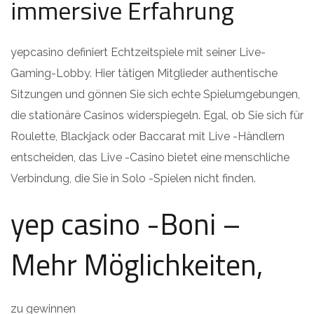
immersive Erfahrung
yepcasino definiert Echtzeitspiele mit seiner Live-
Gaming-Lobby. Hier tätigen Mitglieder authentische
Sitzungen und gönnen Sie sich echte Spielumgebungen,
die stationäre Casinos widerspiegeln. Egal, ob Sie sich für
Roulette, Blackjack oder Baccarat mit Live -Händlern
entscheiden, das Live -Casino bietet eine menschliche
Verbindung, die Sie in Solo -Spielen nicht finden.
yep casino -Boni –
Mehr Möglichkeiten,
zu gewinnen