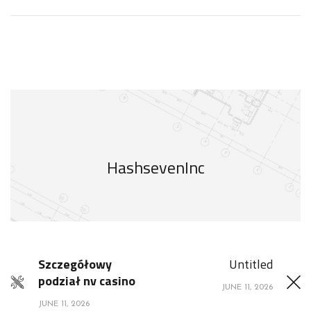
HashsevenInc
Szczegółowy
Untitled
podział nv casino
JUNE 11, 2026
JUNE 11, 2026