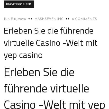
UNCATEGORIZED
JUNE 11, 2026
HASHSEVENINC
0 COMMENTS
Erleben Sie die führende
virtuelle Casino -Welt mit
yep casino
Erleben Sie die
führende virtuelle
Casino -Welt mit yep