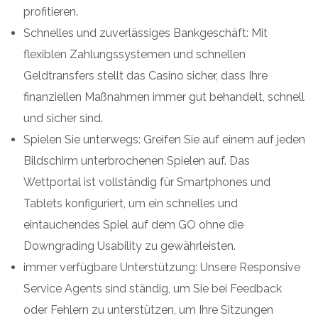
profitieren.
Schnelles und zuverlässiges Bankgeschäft: Mit
flexiblen Zahlungssystemen und schnellen
Geldtransfers stellt das Casino sicher, dass Ihre
finanziellen Maßnahmen immer gut behandelt, schnell
und sicher sind.
Spielen Sie unterwegs: Greifen Sie auf einem auf jeden
Bildschirm unterbrochenen Spielen auf. Das
Wettportal ist vollständig für Smartphones und
Tablets konfiguriert, um ein schnelles und
eintauchendes Spiel auf dem GO ohne die
Downgrading Usability zu gewährleisten.
immer verfügbare Unterstützung: Unsere Responsive
Service Agents sind ständig, um Sie bei Feedback
oder Fehlern zu unterstützen, um Ihre Sitzungen