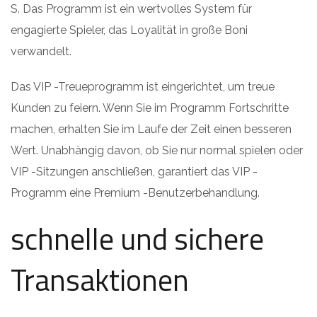
S. Das Programm ist ein wertvolles System für
engagierte Spieler, das Loyalität in große Boni
verwandelt.
Das VIP -Treueprogramm ist eingerichtet, um treue
Kunden zu feiern. Wenn Sie im Programm Fortschritte
machen, erhalten Sie im Laufe der Zeit einen besseren
Wert. Unabhängig davon, ob Sie nur normal spielen oder
VIP -Sitzungen anschließen, garantiert das VIP -
Programm eine Premium -Benutzerbehandlung.
schnelle und sichere
Transaktionen