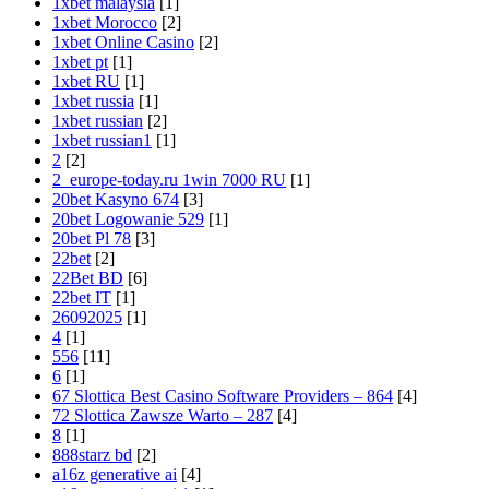
1xbet malaysia
[1]
1xbet Morocco
[2]
1xbet Online Casino
[2]
1xbet pt
[1]
1xbet RU
[1]
1xbet russia
[1]
1xbet russian
[2]
1xbet russian1
[1]
2
[2]
2_europe-today.ru 1win 7000 RU
[1]
20bet Kasyno 674
[3]
20bet Logowanie 529
[1]
20bet Pl 78
[3]
22bet
[2]
22Bet BD
[6]
22bet IT
[1]
26092025
[1]
4
[1]
556
[11]
6
[1]
67 Slottica Best Casino Software Providers – 864
[4]
72 Slottica Zawsze Warto – 287
[4]
8
[1]
888starz bd
[2]
a16z generative ai
[4]