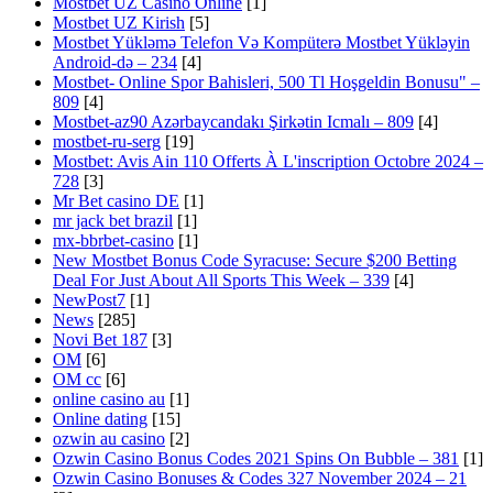
Mostbet UZ Casino Online
[1]
Mostbet UZ Kirish
[5]
Mostbet Yükləmə Telefon Və Kompüterə Mostbet Yükləyin
Android-də – 234
[4]
Mostbet- Online Spor Bahisleri, 500 Tl Hoşgeldin Bonusu" –
809
[4]
Mostbet-az90 Azərbaycandakı Şirkətin Icmalı – 809
[4]
mostbet-ru-serg
[19]
Mostbet: Avis Ain 110 Offerts À L'inscription Octobre 2024 –
728
[3]
Mr Bet casino DE
[1]
mr jack bet brazil
[1]
mx-bbrbet-casino
[1]
New Mostbet Bonus Code Syracuse: Secure $200 Betting
Deal For Just About All Sports This Week – 339
[4]
NewPost7
[1]
News
[285]
Novi Bet 187
[3]
OM
[6]
OM cc
[6]
online casino au
[1]
Online dating
[15]
ozwin au casino
[2]
Ozwin Casino Bonus Codes 2021 Spins On Bubble – 381
[1]
Ozwin Casino Bonuses & Codes 327 November 2024 – 21