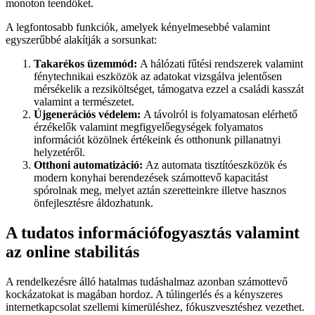
monoton teendőket.
A legfontosabb funkciók, amelyek kényelmesebbé valamint
egyszerűbbé alakítják a sorsunkat:
Takarékos üzemmód:
A hálózati fűtési rendszerek valamint
fénytechnikai eszközök az adatokat vizsgálva jelentősen
mérsékelik a rezsiköltséget, támogatva ezzel a családi kasszát
valamint a természetet.
Újgenerációs védelem:
A távolról is folyamatosan elérhető
érzékelők valamint megfigyelőegységek folyamatos
információt közölnek értékeink és otthonunk pillanatnyi
helyzetéről.
Otthoni automatizáció:
Az automata tisztítóeszközök és
modern konyhai berendezések számottevő kapacitást
spórolnak meg, melyet aztán szeretteinkre illetve hasznos
önfejlesztésre áldozhatunk.
A tudatos információfogyasztás valamint
az online stabilitás
A rendelkezésre álló hatalmas tudáshalmaz azonban számottevő
kockázatokat is magában hordoz. A túlingerlés és a kényszeres
internetkapcsolat szellemi kimerüléshez, fókuszvesztéshez vezethet.