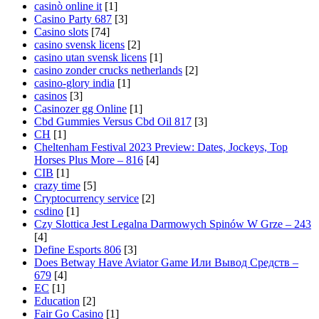
casinò online it
[1]
Casino Party 687
[3]
Casino slots
[74]
casino svensk licens
[2]
casino utan svensk licens
[1]
casino zonder crucks netherlands
[2]
casino-glory india
[1]
casinos
[3]
Casinozer gg Online
[1]
Cbd Gummies Versus Cbd Oil 817
[3]
CH
[1]
Cheltenham Festival 2023 Preview: Dates, Jockeys, Top
Horses Plus More – 816
[4]
CIB
[1]
crazy time
[5]
Cryptocurrency service
[2]
csdino
[1]
Czy Slottica Jest Legalna Darmowych Spinów W Grze – 243
[4]
Define Esports 806
[3]
Does Betway Have Aviator Game Или Вывод Средств –
679
[4]
EC
[1]
Education
[2]
Fair Go Casino
[1]