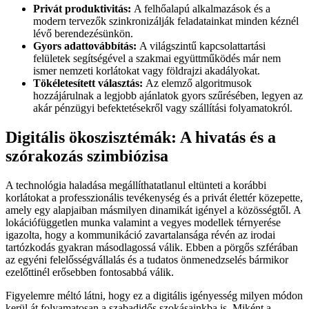
Privát produktivitás:
A felhőalapú alkalmazások és a
modern tervezők szinkronizálják feladatainkat minden kéznél
lévő berendezésünkön.
Gyors adattovábbítás:
A világszintű kapcsolattartási
felületek segítségével a szakmai együttműködés már nem
ismer nemzeti korlátokat vagy földrajzi akadályokat.
Tökéletesített választás:
Az elemző algoritmusok
hozzájárulnak a legjobb ajánlatok gyors szűrésében, legyen az
akár pénzügyi befektetésekről vagy szállítási folyamatokról.
Digitális ökoszisztémák: A hivatás és a
szórakozás szimbiózisa
A technológia haladása megállíthatatlanul eltünteti a korábbi
korlátokat a professzionális tevékenység és a privát élettér közepette,
amely egy alapjaiban másmilyen dinamikát igényel a közösségtől. A
lokációfüggetlen munka valamint a vegyes modellek térnyerése
igazolta, hogy a kommunikáció zavartalansága révén az irodai
tartózkodás gyakran másodlagossá válik. Ebben a pörgős szférában
az egyéni felelősségvállalás és a tudatos önmenedzselés bármikor
ezelőttinél erősebben fontosabbá válik.
Figyelemre méltó látni, hogy ez a digitális igényesség milyen módon
kerül át folyamatosan a szabadidős szokásainkba is. Miként a