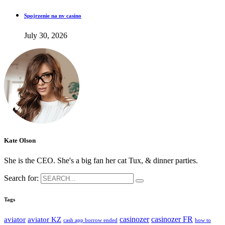
Spojrzenie na nv casino
July 30, 2026
Kate Olson
She is the CEO. She's a big fan her cat Tux, & dinner parties.
Search for:
Tags
casinozer
casinozer FR
aviator
aviator KZ
cash app borrow ended
how to