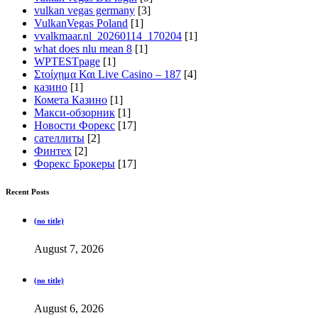
vulkan vegas germany
[3]
VulkanVegas Poland
[1]
vvalkmaar.nl_20260114_170204
[1]
what does nlu mean 8
[1]
WPTESTpage
[1]
Στοίχημα Και Live Casino – 187
[4]
казино
[1]
Комета Казино
[1]
Макси-обзорник
[1]
Новости Форекс
[17]
сателлиты
[2]
Финтех
[2]
Форекс Брокеры
[17]
Recent Posts
(no title)
August 7, 2026
(no title)
August 6, 2026