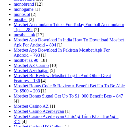
monobrend
[12]
monogame
[1]
monoslot
[2]
mostbet
[2]
Mostbet Accumulator Tricks For Today Football Accumulator
Tips – 282
[2]
mostbet apk
[17]
Mostbet App Download In India How To Download Mostbet
Apk For Android – 804
[1]
Mostbet App Download In Pakistan Mostbet Apk For
Android – 793
[1]
mostbet az 90
[18]
Mostbet AZ Casino
[10]
Mostbet Azerbaijan
[5]
Mostbet Bd Review: Mostbet Log In And Other Great
Features – 136
[4]
Mostbet Bonus Code & Review » Benefit Bet Up To Be Able
To $500 – 203
[1]
Mostbet Bonus Signal Get Up To $1, 000 Benefit Bets – 847
[4]
Mostbet Casino AZ
[1]
Mostbet Casino Azerbaycan
[1]
Mostbet Casino Azerbaycan Chương Trình Khai Trương –
315
[4]
Mostbet Casino UZ Online
[1]