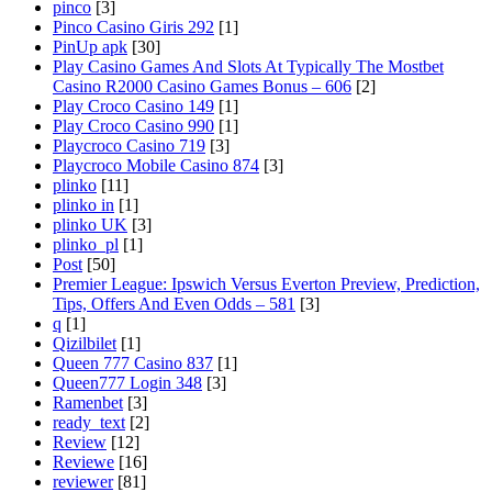
pinco
[3]
Pinco Casino Giris 292
[1]
PinUp apk
[30]
Play Casino Games And Slots At Typically The Mostbet
Casino R2000 Casino Games Bonus – 606
[2]
Play Croco Casino 149
[1]
Play Croco Casino 990
[1]
Playcroco Casino 719
[3]
Playcroco Mobile Casino 874
[3]
plinko
[11]
plinko in
[1]
plinko UK
[3]
plinko_pl
[1]
Post
[50]
Premier League: Ipswich Versus Everton Preview, Prediction,
Tips, Offers And Even Odds – 581
[3]
q
[1]
Qizilbilet
[1]
Queen 777 Casino 837
[1]
Queen777 Login 348
[3]
Ramenbet
[3]
ready_text
[2]
Review
[12]
Reviewe
[16]
reviewer
[81]