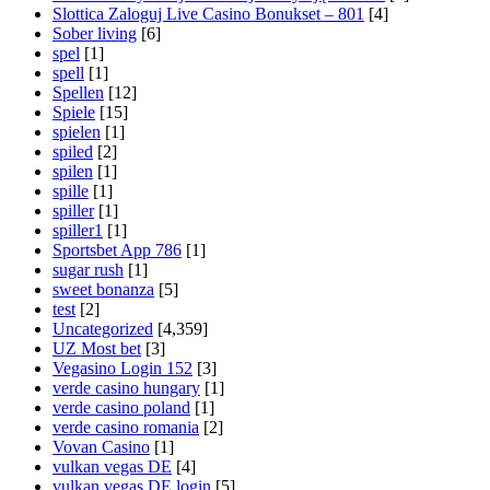
Slottica Zaloguj Live Casino Bonukset – 801
[4]
Sober living
[6]
spel
[1]
spell
[1]
Spellen
[12]
Spiele
[15]
spielen
[1]
spiled
[2]
spilen
[1]
spille
[1]
spiller
[1]
spiller1
[1]
Sportsbet App 786
[1]
sugar rush
[1]
sweet bonanza
[5]
test
[2]
Uncategorized
[4,359]
UZ Most bet
[3]
Vegasino Login 152
[3]
verde casino hungary
[1]
verde casino poland
[1]
verde casino romania
[2]
Vovan Casino
[1]
vulkan vegas DE
[4]
vulkan vegas DE login
[5]