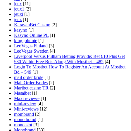
jeux
[11]
jeux1
[2]
jeuxi
[1]
jeuz
[1]
KaravanBet Casino
[2]
kasyno
[1]
Kasyno Online PL
[1]
king johnnie
[1]
LeoVegas Finland
[3]
LeoVegas Sweden
[4]
Liverpool Versus Fulham Betting Provide: Bet £10 Plus Get
£30 Within Free Bets Along With Mostbet – 485
[4]
Login To Mostbet How To Register An Account At Mostbet
Bd – 549
[1]
mail order bride
[1]
Mail Order Brides
[2]
Maribet casino TR
[2]
Masalbet
[1]
Maxi reviewe
[1]
mini-review
[4]
Mini-reviews
[12]
mombrand
[2]
mono brand
[1]
mono slot
[3]
Monobrand
[33]