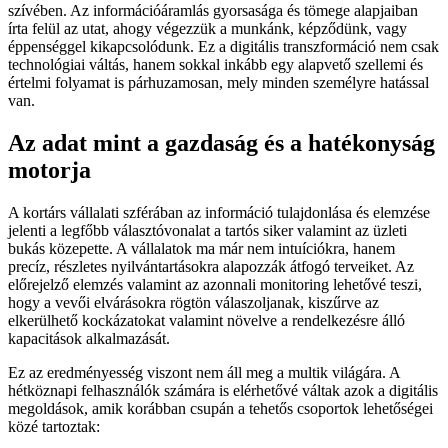
szívében. Az információáramlás gyorsasága és tömege alapjaiban
írta felül az utat, ahogy végezzük a munkánk, képződünk, vagy
éppenséggel kikapcsolódunk. Ez a digitális transzformáció nem csak
technológiai váltás, hanem sokkal inkább egy alapvető szellemi és
értelmi folyamat is párhuzamosan, mely minden személyre hatással
van.
Az adat mint a gazdaság és a hatékonyság
motorja
A kortárs vállalati szférában az információ tulajdonlása és elemzése
jelenti a legfőbb választóvonalat a tartós siker valamint az üzleti
bukás közepette. A vállalatok ma már nem intuíciókra, hanem
precíz, részletes nyilvántartásokra alapozzák átfogó terveiket. Az
előrejelző elemzés valamint az azonnali monitoring lehetővé teszi,
hogy a vevői elvárásokra rögtön válaszoljanak, kiszűrve az
elkerülhető kockázatokat valamint növelve a rendelkezésre álló
kapacitások alkalmazását.
Ez az eredményesség viszont nem áll meg a multik világára. A
hétköznapi felhasználók számára is elérhetővé váltak azok a digitális
megoldások, amik korábban csupán a tehetős csoportok lehetőségei
közé tartoztak: