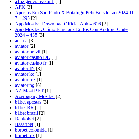
a16z generative ai 1
[1]
APK
[3]
Apostas Em São Paulo X Botafogo Pelo Brasileirão 2024 11
7 – 295
[2]
App Mostbet Download Official Apk – 616
[2]
App Mostbet: Cómo Funciona En Ios Con Android Chile
2024 – 435
[3]
austria
[3]
aviator
[2]
aviator brazil
[1]
aviator casino DE
[1]
aviator casino fr
[1]
aviator IN
[3]
aviator ke
[1]
aviator mz
[1]
aviator ng
[6]
AZ Most BET
[1]
Azerbajany Mostbet
[2]
b1bet apostas
[3]
b1bet BR
[1]
b1bet brazil
[2]
Bankobet
[2]
Basaribet
[1]
bbrbet colombia
[1]
bbrbet mx
[1]