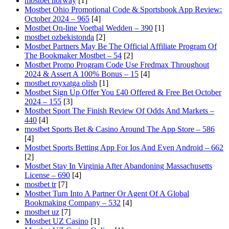
mostbet norway
[1]
Mostbet Ohio Promotional Code & Sportsbook App Review:
October 2024 – 965
[4]
Mostbet On-line Voetbal Wedden – 390
[1]
mostbet ozbekistonda
[2]
Mostbet Partners May Be The Official Affiliate Program Of
The Bookmaker Mostbet – 54
[2]
Mostbet Promo Program Code Use Fredmax Throughout
2024 & Assert A 100% Bonus – 15
[4]
mostbet royxatga olish
[1]
Mostbet Sign Up Offer You £40 Offered & Free Bet October
2024 – 155
[3]
Mostbet Sport The Finish Review Of Odds And Markets –
440
[4]
‎mostbet Sports Bet & Casino Around The App Store – 586
[4]
Mostbet Sports Betting App For Ios And Even Android – 662
[2]
Mostbet Stay In Virginia After Abandoning Massachusetts
License – 690
[4]
mostbet tr
[7]
Mostbet Turn Into A Partner Or Agent Of A Global
Bookmaking Company – 532
[4]
mostbet uz
[7]
Mostbet UZ Casino
[1]