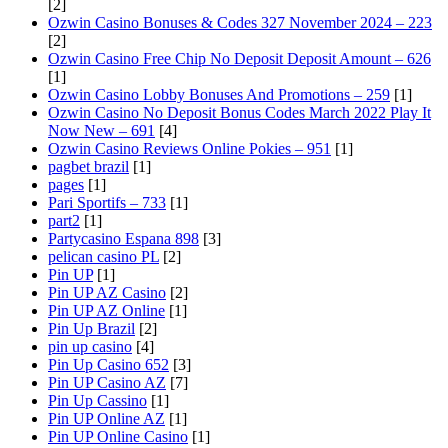
[2]
Ozwin Casino Bonuses & Codes 327 November 2024 – 223
[2]
Ozwin Casino Free Chip No Deposit Deposit Amount – 626
[1]
Ozwin Casino Lobby Bonuses And Promotions – 259
[1]
Ozwin Casino No Deposit Bonus Codes March 2022 Play It
Now New – 691
[4]
Ozwin Casino Reviews Online Pokies – 951
[1]
pagbet brazil
[1]
pages
[1]
Pari Sportifs – 733
[1]
part2
[1]
Partycasino Espana 898
[3]
pelican casino PL
[2]
Pin UP
[1]
Pin UP AZ Casino
[2]
Pin UP AZ Online
[1]
Pin Up Brazil
[2]
pin up casino
[4]
Pin Up Casino 652
[3]
Pin UP Casino AZ
[7]
Pin Up Cassino
[1]
Pin UP Online AZ
[1]
Pin UP Online Casino
[1]