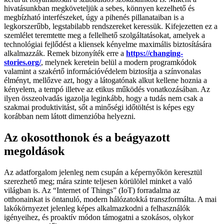
hivatásunkban megköveteljük a sebes, könnyen kezelhető és
megbízható interfészeket, úgy a pihenés pillanataiban is a
legkorszerűbb, legstabilabb rendszereket keressük. Kifejezetten ez a
szemlélet teremtette meg a fellelhető szolgáltatásokat, amelyek a
technológiai fejlődést a kliensek kényelme maximális biztosítására
alkalmazzák. Remek bizonyíték erre a
https://changing-
stories.org/
, melynek keretein belül a modern programkódok
valamint a szakértő információvédelem biztosítja a színvonalas
élményt, mellőzve azt, hogy a látogatónak alkut kellene hoznia a
kényelem, a tempó illetve az etikus működés vonatkozásában. Az
ilyen összeolvadás igazolja leginkább, hogy a tudás nem csak a
szakmai produktivitást, sőt a minőségi időtöltést is képes egy
korábban nem látott dimenzióba helyezni.
Az okosotthonok és a beágyazott
megoldások
Az adatforgalom jelenleg nem csupán a képernyőkön keresztül
szerezhető meg; mára szinte teljesen körülölel minket a való
világban is. Az “Internet of Things” (IoT) forradalma az
otthonainkat is öntanuló, modern hálózatokká transzformálta. A mai
lakókörnyezet jelenleg képes alkalmazkodni a felhasználók
igényeihez, és proaktív módon támogatni a szokásos, olykor