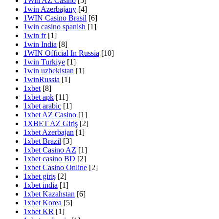
1Win AZ Casino
[5]
1win Azerbajany
[4]
1WIN Casino Brasil
[6]
1win casino spanish
[1]
1win fr
[1]
1win India
[8]
1WIN Official In Russia
[10]
1win Turkiye
[1]
1win uzbekistan
[1]
1winRussia
[1]
1xbet
[8]
1xbet apk
[11]
1xbet arabic
[1]
1xbet AZ Casino
[1]
1XBET AZ Giriş
[2]
1xbet Azerbajan
[1]
1xbet Brazil
[3]
1xbet Casino AZ
[1]
1xbet casino BD
[2]
1xbet Casino Online
[2]
1xbet giriş
[2]
1xbet india
[1]
1xbet Kazahstan
[6]
1xbet Korea
[5]
1xbet KR
[1]