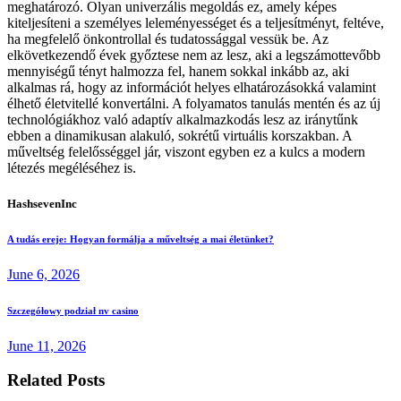
meghatározó. Olyan univerzális megoldás ez, amely képes
kiteljesíteni a személyes leleményességet és a teljesítményt, feltéve,
ha megfelelő önkontrollal és tudatossággal vessük be. Az
elkövetkezendő évek győztese nem az lesz, aki a legszámottevőbb
mennyiségű tényt halmozza fel, hanem sokkal inkább az, aki
alkalmas rá, hogy az információt helyes elhatározásokká valamint
élhető életvitellé konvertálni. A folyamatos tanulás mentén és az új
technológiákhoz való adaptív alkalmazkodás lesz az iránytűnk
ebben a dinamikusan alakuló, sokrétű virtuális korszakban. A
műveltség felelősséggel jár, viszont egyben ez a kulcs a modern
létezés megéléséhez is.
HashsevenInc
A tudás ereje: Hogyan formálja a műveltség a mai életünket?
June 6, 2026
Szczegółowy podział nv casino
June 11, 2026
Related Posts