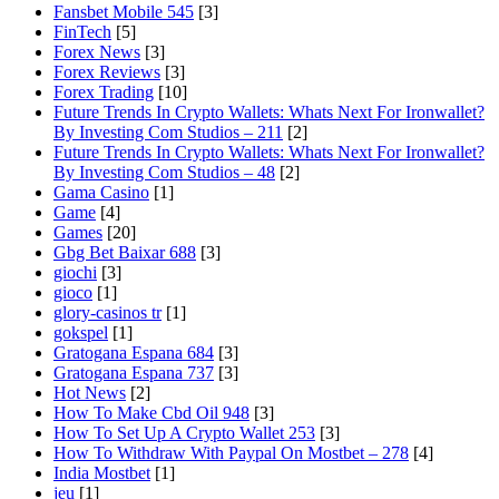
Fansbet Mobile 545
[3]
FinTech
[5]
Forex News
[3]
Forex Reviews
[3]
Forex Trading
[10]
Future Trends In Crypto Wallets: Whats Next For Ironwallet?
By Investing Com Studios – 211
[2]
Future Trends In Crypto Wallets: Whats Next For Ironwallet?
By Investing Com Studios – 48
[2]
Gama Casino
[1]
Game
[4]
Games
[20]
Gbg Bet Baixar 688
[3]
giochi
[3]
gioco
[1]
glory-casinos tr
[1]
gokspel
[1]
Gratogana Espana 684
[3]
Gratogana Espana 737
[3]
Hot News
[2]
How To Make Cbd Oil 948
[3]
How To Set Up A Crypto Wallet 253
[3]
How To Withdraw With Paypal On Mostbet – 278
[4]
India Mostbet
[1]
jeu
[1]