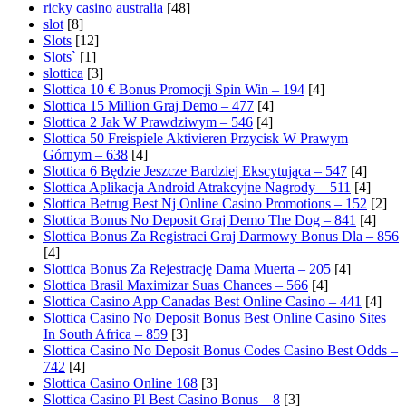
ricky casino australia
[48]
slot
[8]
Slots
[12]
Slots`
[1]
slottica
[3]
Slottica 10 € Bonus Promocji Spin Win – 194
[4]
Slottica 15 Million Graj Demo – 477
[4]
Slottica 2 Jak W Prawdziwym – 546
[4]
Slottica 50 Freispiele Aktivieren Przycisk W Prawym
Górnym – 638
[4]
Slottica 6 Będzie Jeszcze Bardziej Ekscytująca – 547
[4]
Slottica Aplikacja Android Atrakcyjne Nagrody – 511
[4]
Slottica Betrug Best Nj Online Casino Promotions – 152
[2]
Slottica Bonus No Deposit Graj Demo The Dog – 841
[4]
Slottica Bonus Za Registraci Graj Darmowy Bonus Dla – 856
[4]
Slottica Bonus Za Rejestrację Dama Muerta – 205
[4]
Slottica Brasil Maximizar Suas Chances – 566
[4]
Slottica Casino App Canadas Best Online Casino – 441
[4]
Slottica Casino No Deposit Bonus Best Online Casino Sites
In South Africa – 859
[3]
Slottica Casino No Deposit Bonus Codes Casino Best Odds –
742
[4]
Slottica Casino Online 168
[3]
Slottica Casino Pl Best Casino Bonus – 8
[3]