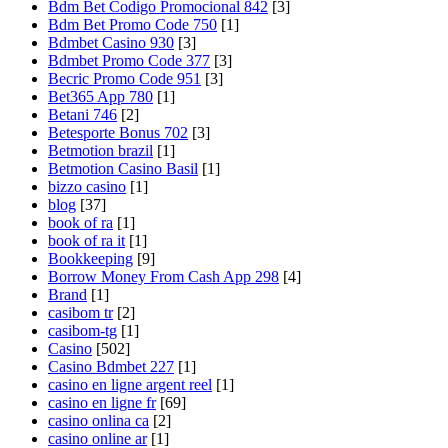
Bdm Bet Codigo Promocional 842
[3]
Bdm Bet Promo Code 750
[1]
Bdmbet Casino 930
[3]
Bdmbet Promo Code 377
[3]
Becric Promo Code 951
[3]
Bet365 App 780
[1]
Betani 746
[2]
Betesporte Bonus 702
[3]
Betmotion brazil
[1]
Betmotion Casino Basil
[1]
bizzo casino
[1]
blog
[37]
book of ra
[1]
book of ra it
[1]
Bookkeeping
[9]
Borrow Money From Cash App 298
[4]
Brand
[1]
casibom tr
[2]
casibom-tg
[1]
Casino
[502]
Casino Bdmbet 227
[1]
casino en ligne argent reel
[1]
casino en ligne fr
[69]
casino onlina ca
[2]
casino online ar
[1]