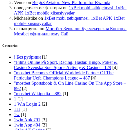
Venus
on
Betgr8 Aviator: New Platform for Rwanda
поведенческие факторы
on
1xBet mobi tətbiqetməsi, 1xBet
APK 1xBet mobile xüsusiyyətlər
Michaelstike
on
1xBet mobi tətbiqetməsi, 1xBet APK 1xBet
mobile xüsusiyyətlər
пф накрутка
on
Мостбет Зеркало: Букмекерская Контора
Mostbet официальному Сай
Categories
! Без рубрики
[1]
"Filma Online På Sport, Racing, Hästar, Bingo, Poker &
Casino Svenska Spel Sports Activity & Casino – 129
[4]
"mostbet Becomes Official Worldwide Partner Of The
Particular Uefa Champions League – 487
[4]
"‎mostbet Sportsbook & On Line Casino On The App Store –
892
[2]
"mostbet Wikipedia – 882
[1]
1
[1]
1 Win Login 2
[2]
111
[1]
1w
[1]
1win Apk 791
[3]
1win App 404
[3]