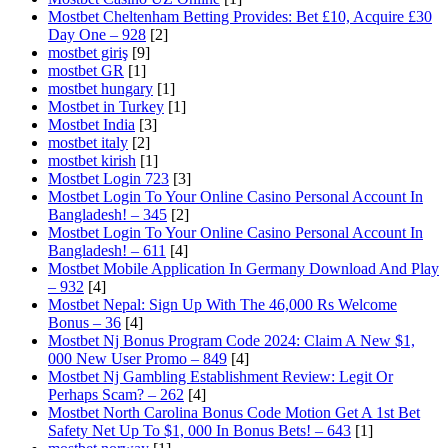
Mostbet Cheltenham Betting Provides: Bet £10, Acquire £30
Day One – 928
[2]
mostbet giriş
[9]
mostbet GR
[1]
mostbet hungary
[1]
Mostbet in Turkey
[1]
Mostbet India
[3]
mostbet italy
[2]
mostbet kirish
[1]
Mostbet Login 723
[3]
Mostbet Login To Your Online Casino Personal Account In
Bangladesh! – 345
[2]
Mostbet Login To Your Online Casino Personal Account In
Bangladesh! – 611
[4]
Mostbet Mobile Application In Germany Download And Play
– 932
[4]
Mostbet Nepal: Sign Up With The 46,000 Rs Welcome
Bonus – 36
[4]
Mostbet Nj Bonus Program Code 2024: Claim A New $1,
000 New User Promo – 849
[4]
Mostbet Nj Gambling Establishment Review: Legit Or
Perhaps Scam? – 262
[4]
Mostbet North Carolina Bonus Code Motion Get A 1st Bet
Safety Net Up To $1, 000 In Bonus Bets! – 643
[1]