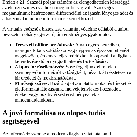
Emiatt a 21. Századi polgár számára az elengedhetetlen készséggé
az elemző szűrés és a belső megfontoltság vált. Szükséges
megtanulnunk határozottan differenciálni az igazán lényeges adat és
a haszontalan online információs szemét között.
A virtuális egészség biztosítása valamint védelme céljából ajánlott
bevezetni néhány egyszerű, ám eredményes gyakorlatot:
Tervezett offline periódusok:
A nap egyes perceiben,
mondjuk kikapcsolódáskor vagy éppen az éjszakai pihenést
megelőzően, érdemes teljes mértékben kikapcsolni a digitális
berendezésektől a nyugodt pihenés biztosítására.
Alapos forrásellenőrzés:
Sose fogadjunk el minden
szembejövő információt valóságként; nézzük át részletesen a
hír eredetét és megbízhatóságát.
Minőségi szűrés:
Kizárólag olyan platformokat és híreket és
platformokat látogassunk, melyek tényleges hozzáadott
értéket vagy pozitív érzést eredményeznek a
mindennapjainkban.
A jövő formálása az alapos tudás
segítségével
Az információ szerepe a modern világban vitathatatlanul