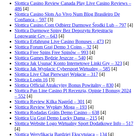
Slottica Casino Review Canada Play Live Casino Reviews –
486
[4]
Slottica Casino Slots Ao Vivo Num Blog Brasileiro De
Confiança – 597
[3]
Slottica Casino.Com Odbierz Darmowe Środki Lub – 797
[4]
Slottica Darmowe Spiny Bez Depozytu Rejestracja
Logowanie Gry – 643
[4]
Slottica Erfahrung Live Casino Bonuses – 473
[2]
Slottica Forum Graj Demo 3 Coins – 32
[4]
Slottica Free Spins Free Spinów – 993
[4]
Slottica Games Będzie Jeszcze – 540
[4]
Slottica Jak Usunąć Konto Internetowe Linki Gry – 323
[4]
Slottica Jak Wyplacic Cybersport Wirtualny – 585
[4]
Slottica Live Chat Pierwszej Wpłacie – 317
[4]
Slottica Login 16
[3]
Slottica Official Atrakcyjny Bonus Powitalny – 830
[4]
Slottica Pan Line Casino Pl Recenzja, Opinie I Bonusy 2024
– 552
[4]
Slottica Review Kilka Nagród – 301
[4]
Slottica Review Wypłaty Mogą – 193
[4]
Slottica Rodadas Grátis Demo Casino – 638
[4]
Slottica Ua Graj Demo Lucky Dama – 215
[4]
Slottica Website Logo Wirtualny Sport Dodatkowe Info – 517
[4]
Slottica Weryfikacja Bardziej Ekscytująca – 134
[4]