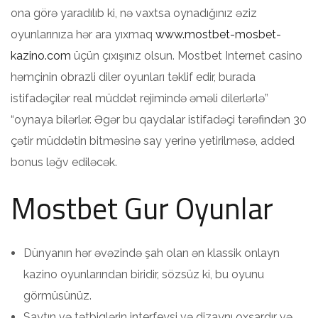
ona görə yaradılıb ki, nə vaxtsa oynadığınız əziz
oyunlarınıza hər ara yıxmaq
www.mostbet-mosbet-
kazino.com
üçün çıxışınız olsun. Mostbet Internet casino
həmçinin obrazli diler oyunları təklif edir, burada
istifadəçilər real müddət rejimində əməli dilerlərlə”
“oynaya bilərlər. Əgər bu qaydalar istifadəçi tərəfindən 30
çətir müddətin bitməsinə say yerinə yetirilməsə, added
bonus ləğv ediləcək.
Mostbet Gur Oyunlar
Dünyanın hər əvəzində şah olan ən klassik onlayn
kazino oyunlarından biridir, sözsüz ki, bu oyunu
görmüsünüz.
Saytın və tətbiqlərin interfeysi və dizaynı oxşardır və