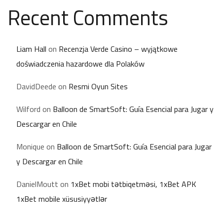
Recent Comments
Liam Hall
on
Recenzja Verde Casino – wyjątkowe
doświadczenia hazardowe dla Polaków
DavidDeede
on
Resmi Oyun Sites
Wilford
on
Balloon de SmartSoft: Guía Esencial para Jugar y
Descargar en Chile
Monique
on
Balloon de SmartSoft: Guía Esencial para Jugar
y Descargar en Chile
DanielMoutt
on
1xBet mobi tətbiqetməsi, 1xBet APK
1xBet mobile xüsusiyyətlər