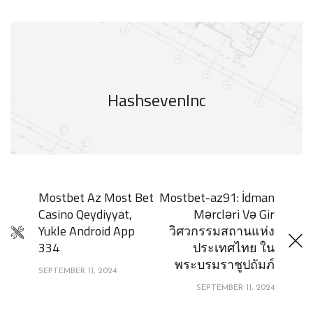
HashsevenInc
Mostbet Az Most Bet
Mostbet-az91: İdman
Casino Qeydiyyat,
Mərcləri Və Gir
Yukle Android App
วิศวกรรมสถานแห่ง
334
ประเทศไทย ใน
พระบรมราชูปถัมภ์
SEPTEMBER 11, 2024
SEPTEMBER 11, 2024