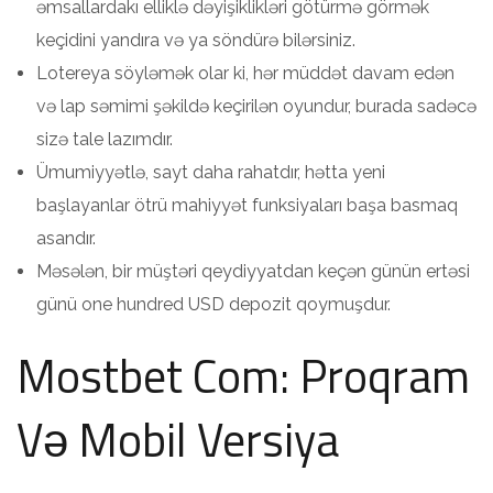
əmsallardakı elliklə dəyişiklikləri götürmə görmək
keçidini yandıra və ya söndürə bilərsiniz.
Lotereya söyləmək olar ki, hər müddət davam edən
və lap səmimi şəkildə keçirilən oyundur, burada sadəcə
sizə tale lazımdır.
Ümumiyyətlə, sayt daha rahatdır, hətta yeni
başlayanlar ötrü mahiyyət funksiyaları başa basmaq
asandır.
Məsələn, bir müştəri qeydiyyatdan keçən günün ertəsi
günü one hundred USD depozit qoymuşdur.
Mostbet Com: Proqram
Və Mobil Versiya