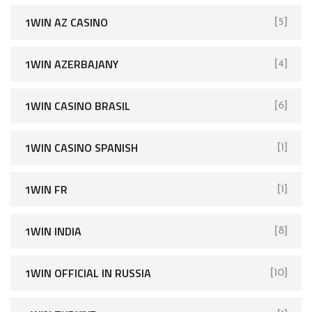
1WIN AZ CASINO
[5]
1WIN AZERBAJANY
[4]
1WIN CASINO BRASIL
[6]
1WIN CASINO SPANISH
[1]
1WIN FR
[1]
1WIN INDIA
[8]
1WIN OFFICIAL IN RUSSIA
[10]