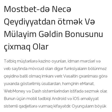
Mostbet-də Necə
Qeydiyyatdan ötmək Və
Mülayim Gəldin Bonusunu
çixmaq Olar
Tətbiq müştərilərə kazino oyunları, idman mərcləri və
veb saytında mövcud olan digər funksiyaların bölünməz
çeşidinə batil olmaq imkanı verir. Vəsaitin çıxarılması görə
yuxarıda göstərilmiş üsullardan, həmçinin eManat,
WebMoney və Dash sistemlərindən istifadə sezmək olar.
Bunun üçün mobil tədbiqi Android və İOS əməliyyat
sistemli qadjetlərə vurmaq kifayətdir. Oyunçuların böyük