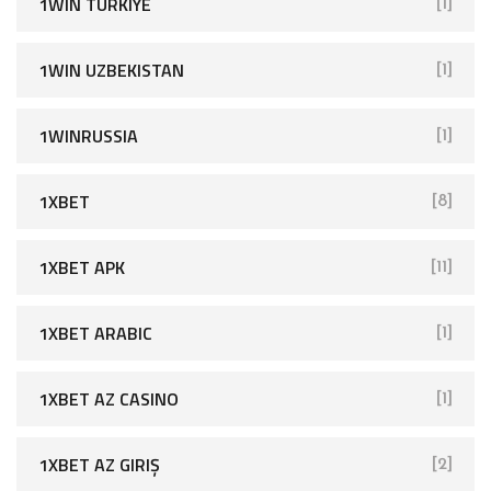
1WIN TURKIYE
[1]
1WIN UZBEKISTAN
[1]
1WINRUSSIA
[1]
1XBET
[8]
1XBET APK
[11]
1XBET ARABIC
[1]
1XBET AZ CASINO
[1]
1XBET AZ GIRIŞ
[2]