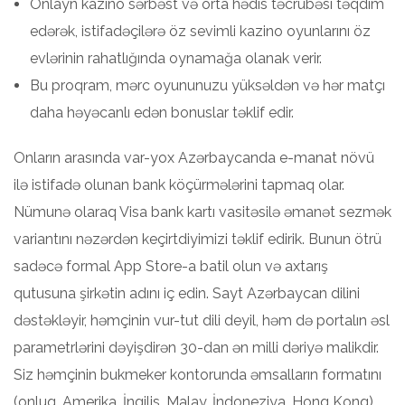
Onlayn kazino sərbəst və orta hədis təcrübəsi təqdim
edərək, istifadəçilərə öz sevimli kazino oyunlarını öz
evlərinin rahatlığında oynamağa olanak verir.
Bu proqram, mərc oyununuzu yüksəldən və hər matçı
daha həyəcanlı edən bonuslar təklif edir.
Onların arasında var-yox Azərbaycanda e-manat növü
ilə istifadə olunan bank köçürmələrini tapmaq olar.
Nümunə olaraq Visa bank kartı vasitəsilə əmanət sezmək
variantını nəzərdən keçirtdiyimizi təklif edirik. Bunun ötrü
sadəcə formal App Store-a batil olun və axtarış
qutusuna şirkətin adını iç edin. Sayt Azərbaycan dilini
dəstəkləyir, həmçinin vur-tut dili deyil, həm də portalın əsl
parametrlərini dəyişdirən 30-dan ən milli dəriyə malikdir.
Siz həmçinin bukmeker kontorunda əmsalların formatını
(onluq, Amerika, İngilis, Malay, İndoneziya, Honq Konq)