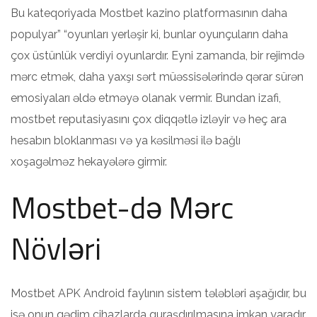
Bu kateqoriyada Mostbet kazino platformasının daha
populyar” “oyunları yerləşir ki, bunlar oyunçuların daha
çox üstünlük verdiyi oyunlardır. Eyni zamanda, bir rejimdə
mərc etmək, daha yaxşı sərt müəssisələrində qərar sürən
emosiyaları əldə etməyə olanak vermir. Bundan izafi,
mostbet reputasiyasını çox diqqətlə izləyir və heç ara
hesabın bloklanması və ya kəsilməsi ilə bağlı
xoşagəlməz hekayələrə girmir.
Mostbet-də Mərc
Növləri
Mostbet APK Android faylının sistem tələbləri aşağıdır, bu
isə onun qədim cihazlarda quraşdırılmasına imkan yaradır.