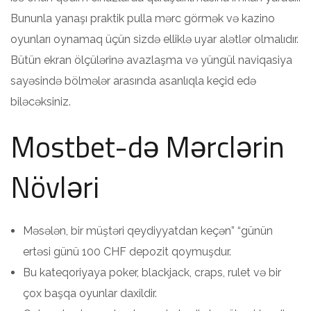
Bununla yanaşı praktik pulla mərc görmək və kazino
oyunları oynamaq üçün sizdə elliklə uyar alətlər olmalıdır.
Bütün ekran ölçülərinə avazlaşma və yüngül naviqasiya
sayəsində bölmələr arasında asanlıqla keçid edə
biləcəksiniz.
Mostbet-də Mərclərin
Növləri
Məsələn, bir müştəri qeydiyyatdan keçən” “günün
ertəsi günü 100 CHF depozit qoymuşdur.
Bu kateqoriyaya poker, blackjack, craps, rulet və bir
çox başqa oyunlar daxildir.