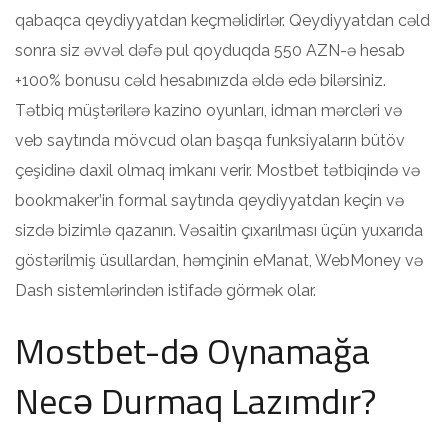
qabaqca qeydiyyatdan keçməlidirlər. Qeydiyyatdan cəld
sonra siz əvvəl dəfə pul qoyduqda 550 AZN-ə hesab
+100% bonusu cəld hesabınızda əldə edə bilərsiniz.
Tətbiq müştərilərə kazino oyunları, idman mərcləri və
veb saytında mövcud olan başqa funksiyaların bütöv
çeşidinə daxil olmaq imkanı verir. Mostbet tətbiqində və
bookmaker’in formal saytında qeydiyyatdan keçin və
sizdə bizimlə qazanın. Vəsaitin çıxarılması üçün yuxarıda
göstərilmiş üsullardan, həmçinin eManat, WebMoney və
Dash sistemlərindən istifadə görmək olar.
Mostbet-də Oynamağa
Necə Durmaq Lazımdır?