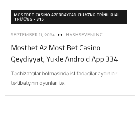
MOSTBET CASINO AZERBAYCAN CHƯƠNG TRÌNH KHAI
TRƯƠNG - 315
SEPTEMBER 11, 2024
HASHSEVENINC
Mostbet Az Most Bet Casino
Qeydiyyat, Yukle Android App 334
Təchizatçılar bölməsində istifadəçilər aydın bir
tərtibatçının oyunları ilə...