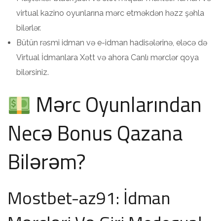
virtual kazino oyunlarına mərc etməkdən həzz şəhla
bilərlər.
Bütün rəsmi idman və e-idman hadisələrinə, eləcə də
Virtual İdmanlara Xətt və ahora Canlı mərclər qoya
bilərsiniz.
Mərc Oyunlarından
Necə Bonus Qazana
Bilərəm?
Mostbet-az91: İdman