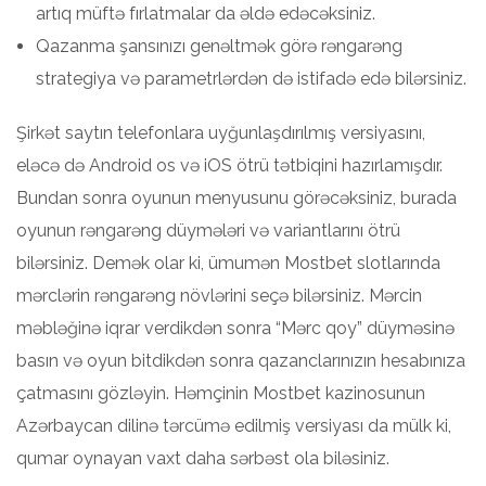
artıq müftə fırlatmalar da əldə edəcəksiniz.
Qazanma şansınızı genəltmək görə rəngarəng
strategiya və parametrlərdən də istifadə edə bilərsiniz.
Şirkət saytın telefonlara uyğunlaşdırılmış versiyasını,
eləcə də Android os və iOS ötrü tətbiqini hazırlamışdır.
Bundan sonra oyunun menyusunu görəcəksiniz, burada
oyunun rəngarəng düymələri və variantlarını ötrü
bilərsiniz. Demək olar ki, ümumən Mostbet slotlarında
mərclərin rəngarəng növlərini seçə bilərsiniz. Mərcin
məbləğinə iqrar verdikdən sonra “Mərc qoy” düyməsinə
basın və oyun bitdikdən sonra qazanclarınızın hesabınıza
çatmasını gözləyin. Həmçinin Mostbet kazinosunun
Azərbaycan dilinə tərcümə edilmiş versiyası da mülk ki,
qumar oynayan vaxt daha sərbəst ola biləsiniz.