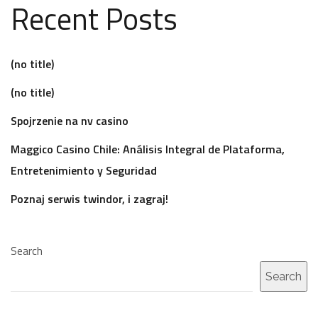
Recent Posts
(no title)
(no title)
Spojrzenie na nv casino
Maggico Casino Chile: Análisis Integral de Plataforma,
Entretenimiento y Seguridad
Poznaj serwis twindor, i zagraj!
Search
Search