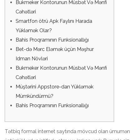
Bukmeker Kontorunun Müsbət Və Mənfi
Cəhətləri
Smartfon ötrü Apk Faylını Harada
Yükləmək Olar?
Bahis Proqramının Funksionallığı
Bet-də Mərc Eləmək üçün Məşhur
Idman Növləri
Bukmeker Kontorunun Müsbət Və Mənfi
Cəhətləri
Müştərini Appstore-dan Yükləmək
Mümkündürmü?
Bahis Proqramının Funksionallığı
Tətbiq formal internet saytında mövcud olan ümumən