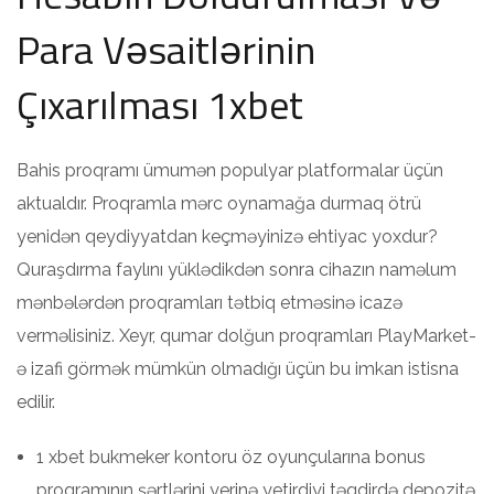
Para Vəsaitlərinin
Çıxarılması 1xbet
Bahis proqramı ümumən populyar platformalar üçün
aktualdır. Proqramla mərc oynamağa durmaq ötrü
yenidən qeydiyyatdan keçməyinizə ehtiyac yoxdur?
Quraşdırma faylını yüklədikdən sonra cihazın naməlum
mənbələrdən proqramları tətbiq etməsinə icazə
verməlisiniz. Xeyr, qumar dolğun proqramları PlayMarket-
ə izafi görmək mümkün olmadığı üçün bu imkan istisna
edilir.
1 xbet bukmeker kontoru öz oyunçularına bonus
proqramının şərtlərini yerinə yetirdiyi təqdirdə depozitə