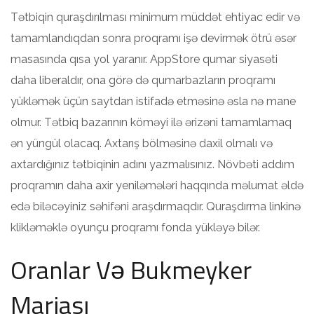
Tətbiqin quraşdırılması minimum müddət ehtiyac edir və
tamamlandıqdan sonra proqramı işə devirmək ötrü əsər
masasında qısa yol yaranır. AppStore qumar siyasəti
daha liberaldır, ona görə də qumarbazların proqramı
yükləmək üçün saytdan istifadə etməsinə əsla nə mane
olmur. Tətbiq bazarının köməyi ilə ərizəni tamamlamaq
ən yüngül olacaq. Axtarış bölməsinə daxil olmalı və
axtardığınız tətbiqinin adını yazmalısınız. Növbəti addım
proqramın daha axir yeniləmələri haqqında məlumat əldə
edə biləcəyiniz səhifəni araşdırmaqdır. Quraşdırma linkinə
klikləməklə oyunçu proqramı fonda yükləyə bilər.
Oranlar Və Bukmeyker
Marjası