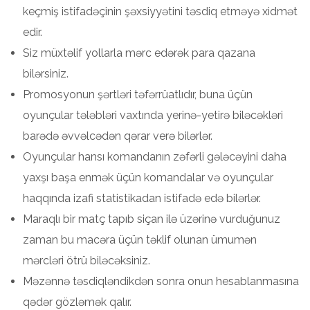
keçmiş istifadəçinin şəxsiyyətini təsdiq etməyə xidmət
edir.
Siz müxtəlif yollarla mərc edərək para qazana
bilərsiniz.
Promosyonun şərtləri təfərrüatlıdır, buna üçün
oyunçular tələbləri vaxtında yerinə-yetirə biləcəkləri
barədə əvvəlcədən qərar verə bilərlər.
Oyunçular hansı komandanın zəfərli gələcəyini daha
yaxşı başa enmək üçün komandalar və oyunçular
haqqında izafi statistikadan istifadə edə bilərlər.
Maraqlı bir matç tapıb siçan ilə üzərinə vurduğunuz
zaman bu macəra üçün təklif olunan ümumən
mərcləri ötrü biləcəksiniz.
Məzənnə təsdiqləndikdən sonra onun hesablanmasına
qədər gözləmək qalır.