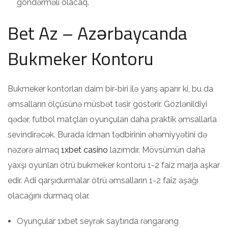
göndərməli olacaq.
Bet Az – Azərbaycanda
Bukmeker Kontoru
Bukmeker kontorları daim bir-biri ilə yarış aparır ki, bu da
əmsalların ölçüsünə müsbət təsir göstərir. Gözlənildiyi
qədər, futbol matçları oyunçuları daha praktik əmsallarla
sevindirəcək. Burada idman tədbirinin əhəmiyyətini də
nəzərə almaq
1xbet casino
lazımdır. Mövsümün daha
yaxşı oyunları ötrü bukmeker kontoru 1-2 faiz marja aşkar
edir. Adi qarşıdurmalar ötrü əmsalların 1-2 faiz aşağı
olacağını durmaq olar.
Oyunçular 1xbet seyrək saytında rəngarəng