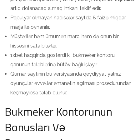
artıq dolanacaq almaq imkanı təklif edir.
Populyar olmayan hadisələr saytda 8 faizə miqdar
marja ilə oynanılır.
Müştərilər həm ümumən mərc, həm də onun bir
hissəsini sata bilərlər.
1xbet haqqinda göstərdi ki, bukmeker kontoru
qanunun tələblərinə bütöv bağlı işləyir.
Qumar saytının bu versiyasında qeydiyyat yalnız
oyunçular əvvəllər əmanətin açılması prosedurundan
keçməyibsə tələb olunur.
Bukmeker Kontorunun
Bonusları Və