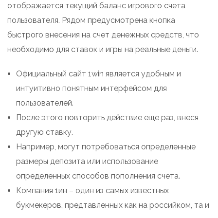
отображается текущий баланс игрового счета
пользователя. Рядом предусмотрена кнопка
быстрого внесения на счет денежных средств, что
необходимо для ставок и игры на реальные деньги.
Официальный сайт 1win является удобным и
интуитивно понятным интерфейсом для
пользователей.
После этого повторить действие еще раз, внеся
другую ставку.
Например, могут потребоваться определенные
размеры депозита или использование
определенных способов пополнения счета.
Компания 1ин – один из самых известных
букмекеров, предтавленных как на российком, та и