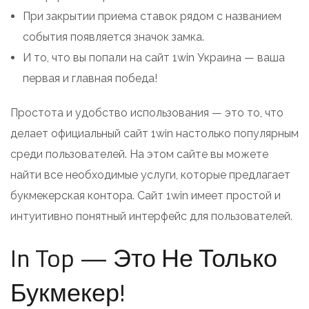
При закрытии приема ставок рядом с названием
события появляется значок замка.
И то, что вы попали на сайт 1win Украина — ваша
первая и главная победа!
Простота и удобство использования — это то, что
делает официальный сайт 1win настолько популярным
среди пользователей. На этом сайте вы можете
найти все необходимые услуги, которые предлагает
букмекерская контора. Сайт 1win имеет простой и
интуитивно понятный интерфейс для пользователей.
In Top — Это Не Только
Букмекер!