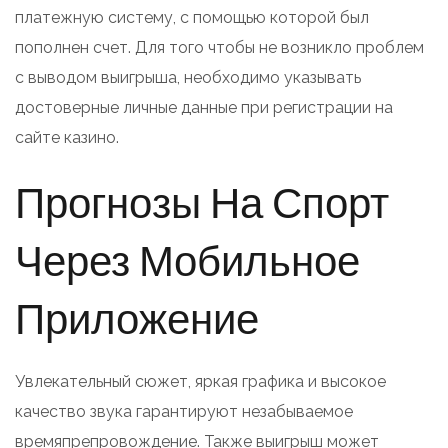
платежную систему, с помощью которой был
пополнен счет. Для того чтобы не возникло проблем
с выводом выигрыша, необходимо указывать
достоверные личные данные при регистрации на
сайте казино.
Прогнозы На Спорт
Через Мобильное
Приложение
Увлекательный сюжет, яркая графика и высокое
качество звука гарантируют незабываемое
времяпрепровождение. Также выигрыш может