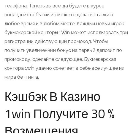
телефона. Теперь вы всегда будете в курсе
последних событий и сможете делать ставки в
любое время и в любом месте. Каждый новый игрок
букмекерской конторы 1Win может использовать при
регистрации действующий промокод. Чтобы
получить увеличенный бонус на первый депозит по
промокоду, сделайте следующее. Букмекерская
контора 1win удачно сочетает в себе все лучшее из
мира беттинга.
Кэшбэк В Казино
1win Получите 30 %
Возмещения