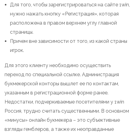
Для того, чтобы зарегистрироваться на сайте 1win,
нужно нажать кнопку «Регистрация», которая
расположена в правом верхнем углу главной
страницы.
Причем вне зависимости от того, из какой страны
игрок.
Для этого клиенту необходимо осуществить
переход по специальной ссылке. Администрация
букмекерской конторы вышлет ее по контактам,
указанным в регистрационной форме ранее.
Недостатки, подчеркиваемые посетителями у 1win
Россия, трудно считать существенными. В основном
«минусы» онлайн букмекера – это субъективные
взгляды гемблеров, а также их неоправданные