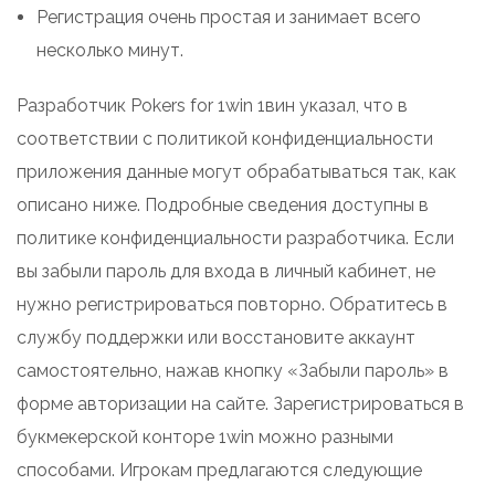
Регистрация очень простая и занимает всего
несколько минут.
Разработчик Pokers for 1win 1вин указал, что в
соответствии с политикой конфиденциальности
приложения данные могут обрабатываться так, как
описано ниже. Подробные сведения доступны в
политике конфиденциальности разработчика. Если
вы забыли пароль для входа в личный кабинет, не
нужно регистрироваться повторно. Обратитесь в
службу поддержки или восстановите аккаунт
самостоятельно, нажав кнопку «Забыли пароль» в
форме авторизации на сайте. Зарегистрироваться в
букмекерской конторе 1win можно разными
способами. Игрокам предлагаются следующие