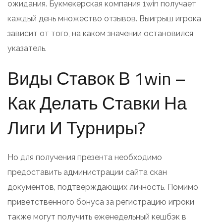
ожидания. Букмекерская компания 1win получает
каждый день множество отзывов. Выигрыш игрока
зависит от того, на каком значении остановился
указатель.
Виды Ставок В 1win –
Как Делать Ставки На
Лиги И Турниры?
Но для получения презента необходимо
предоставить администрации сайта скан
документов, подтверждающих личность. Помимо
приветственного бонуса за регистрацию игроки
также могут получить еженедельный кешбэк в