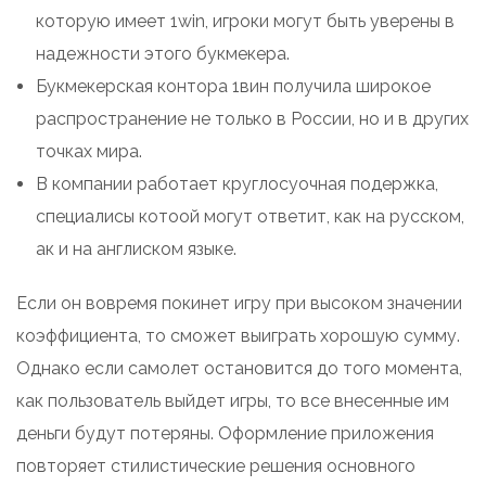
которую имеет 1win, игроки могут быть уверены в
надежности этого букмекера.
Букмекерская контора 1вин получила широкое
распространение не только в России, но и в других
точках мира.
В компании работает круглосуочная подержка,
специалисы котоой могут ответит, как на русском,
ак и на англиском языке.
Если он вовремя покинет игру при высоком значении
коэффициента, то сможет выиграть хорошую сумму.
Однако если самолет остановится до того момента,
как пользователь выйдет игры, то все внесенные им
деньги будут потеряны. Оформление приложения
повторяет стилистические решения основного