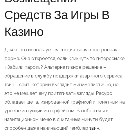
Средств За Игры В
Казино
Для этого используется специальная электронная
форма. Она откроется, если кликнуть по гиперссылке
«Забыли пароль? Альтернативное решение –
обращение в службу поддержки азартного сервиса.
1вин – сайт, который выглядит минималистично, но
это не мешает ему притягивать взгляды. Ресурс
обладает детализированной графикой и понятным на
уровне интуиции интерфейсом. Разобраться в
навигационном меню в считанные минуты будет
способен даже начинающий гемблер
1вин
.