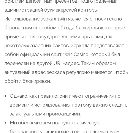
обилием депозитных презентов, подготовленный
администрацией букмекерской конторы.
Использование зеркал 1win является относительно
безопасным способом обхода блокировок, которые
применяются государственными органами для
некоторых азартных сайтов. Зеркала представляют
собой официальный сайт 1win Casino, который был
перенесен на другой URL-адрес. Таким образом,
актуальный адрес зеркала регулярно меняется, чтобы
обойти блокировки.
Однако, как правило, они имеют ограничения по
времени и использованию, поэтому важно следить
за актуальными промоакциями.
Мы обеспечиваем полную техническую
безопасность наших клиентов, но рекомендуем