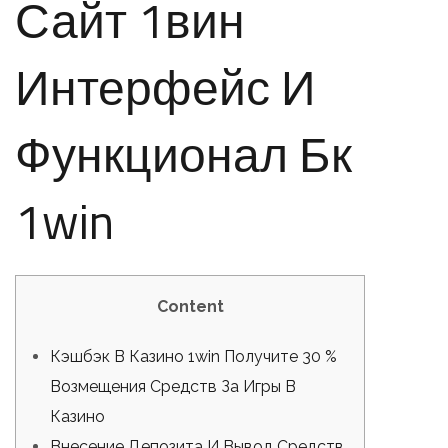
Сайт 1вин
Интерфейс И
Функционал Бк
1win
Content
Кэшбэк В Казино 1win Получите 30 %
Возмещения Средств За Игры В
Казино
Внесение Депозита И Вывод Средств