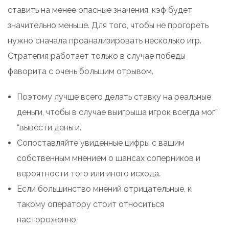
ставить на менее опасные значения, кэф будет
значительно меньше. Для того, чтобы не прогореть
нужно сначала проанализировать несколько игр.
Стратегия работает только в случае победы
фаворита с очень большим отрывом.
Поэтому лучше всего делать ставку на реальные
деньги, чтобы в случае выигрыша игрок всегда мог”
“вывести деньги.
Сопоставляйте увиденные цифры с вашим
собственным мнением о шансах соперников и
вероятности того или иного исхода.
Если большинство мнений отрицательные, к
такому оператору стоит относиться
настороженно.