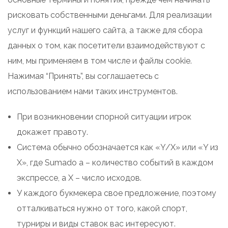
рисковать собственными деньгами. Для реализации
услуг и функций нашего сайта, а также для сбора
данных о том, как посетители взаимодействуют с
ним, мы применяем в том числе и файлы cookie.
Нажимая “Принять”, вы соглашаетесь с
использованием нами таких инструментов.
При возникновении спорной ситуации игрок
докажет правоту.
Система обычно обозначается как «Y/X» или «Y из
X», где Sumado a – количество событий в каждом
экспрессе, а X – число исходов.
У каждого букмекера свое предложение, поэтому
отталкиваться нужно от того, какой спорт,
турниры и виды ставок вас интересуют.