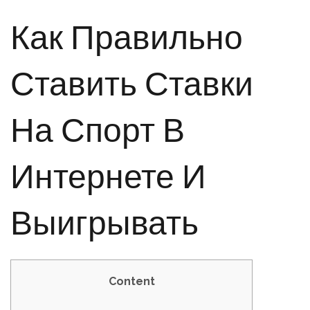
Как Правильно
Ставить Ставки
На Спорт В
Интернете И
Выигрывать
Content