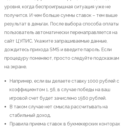
уровня, когда беспроигрышная ситуация уже не
получится. И чем больше суммы ставок – тем выше
результат в деньгах. После выбора способа оплаты
пользователь автоматически перенаправляется на
сайт ЦУПИС. Укажите запрашиваемые данные,
дождитесь прихода SMS и введите пароль. Если
процедуру поменяют, просто следуйте подсказкам
на экране.
Например, если вы делаете ставку 1000 рублей с
коэффициентом 1. 56, в случае победы на ваш
игровой счет будет зачислено 1560 рублей.
В таком случае нет смысла рассчитывать на
стабильный доход.
Правила приема ставок в букмекерских конторах