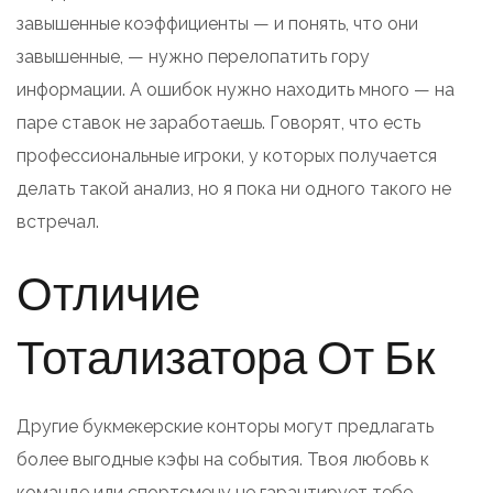
завышенные коэффициенты — и понять, что они
завышенные, — нужно перелопатить гору
информации. А ошибок нужно находить много — на
паре ставок не заработаешь. Говорят, что есть
профессиональные игроки, у которых получается
делать такой анализ, но я пока ни одного такого не
встречал.
Отличие
Тотализатора От Бк
Другие букмекерские конторы могут предлагать
более выгодные кэфы на события. Твоя любовь к
команде или спортсмену не гарантирует тебе