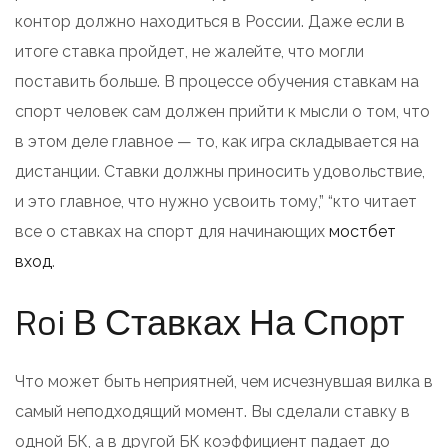
контор должно находиться в России. Даже если в
итоге ставка пройдет, не жалейте, что могли
поставить больше. В процессе обучения ставкам на
спорт человек сам должен прийти к мысли о том, что
в этом деле главное — то, как игра складывается на
дистанции. Ставки должны приносить удовольствие,
и это главное, что нужно усвоить тому,” “кто читает
все о ставках на спорт для начинающих
мостбет
вход
.
Roi В Ставках На Спорт
Что может быть неприятней, чем исчезнувшая вилка в
самый неподходящий момент. Вы сделали ставку в
одной БК, а в другой БК коэффициент падает до