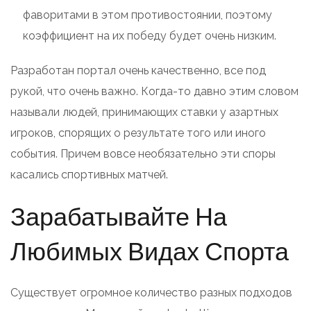
фаворитами в этом противостоянии, поэтому
коэффициент на их победу будет очень низким.
Разработан портал очень качественно, все под
рукой, что очень важно. Когда-то давно этим словом
называли людей, принимающих ставки у азартных
игроков, спорящих о результате того или иного
события. Причем вовсе необязательно эти споры
касались спортивных матчей.
Зарабатывайте На
Любимых Видах Спорта
Существует огромное количество разных подходов