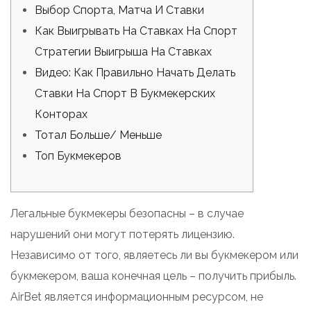
Выбор Спорта, Матча И Ставки
Как Выигрывать На Ставках На Спорт
Стратегии Выигрыша На Ставках
Видео: Как Правильно Начать Делать
Ставки На Спорт В Букмекерских
Конторах
Тотал Больше/ Меньше
Топ Букмекеров
Легальные букмекеры безопасны – в случае
нарушений они могут потерять лицензию.
Независимо от того, являетесь ли вы букмекером или
букмекером, ваша конечная цель – получить прибыль.
AirBet является информационным ресурсом, не