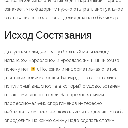
соперников изначально выглядят неравными. Первое
означает, что фавориту нужно отыграть виртуальное
отставание, которое определил для него букмекер.
Исход Состязания
Допустим, ожидается футбольный матч между
испанской Барселоной и Ярославским Шинником (а
почему нет
). Полезная и информативная статья,
для таких новичков как я. Бильярд ― это не только
популярный вид спорта, в который с удовольствием
играют миллионы людей. За соревнованиями
профессиональных спортсменов интересно
наблюдать и можно неплохо выиграть, сделав… Чтобы
определить, на какую сумму надо сделать ставку,