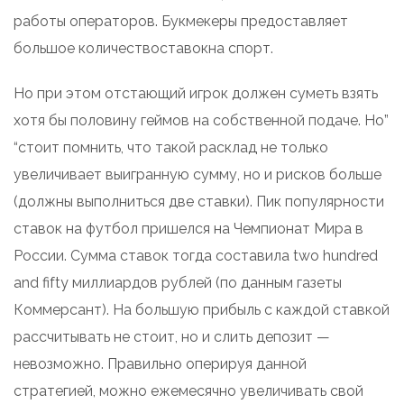
работы операторов. Букмекеры предоставляет
большое количествоставокна спорт.
Но при этом отстающий игрок должен суметь взять
хотя бы половину геймов на собственной подаче. Но”
“стоит помнить, что такой расклад не только
увеличивает выигранную сумму, но и рисков больше
(должны выполниться две ставки). Пик популярности
ставок на футбол пришелся на Чемпионат Мира в
России. Сумма ставок тогда составила two hundred
and fifty миллиардов рублей (по данным газеты
Коммерсант). На большую прибыль с каждой ставкой
рассчитывать не стоит, но и слить депозит —
невозможно. Правильно оперируя данной
стратегией, можно ежемесячно увеличивать свой