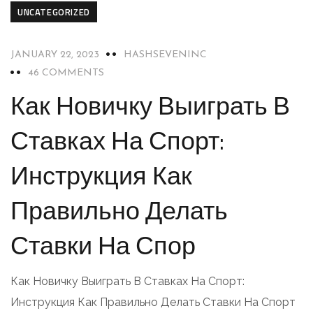
UNCATEGORIZED
JANUARY 22, 2023
HASHSEVENINC
46 COMMENTS
Как Новичку Выиграть В
Ставках На Спорт:
Инструкция Как
Правильно Делать
Ставки На Спор
Как Новичку Выиграть В Ставках На Спорт:
Инструкция Как Правильно Делать Ставки На Спорт