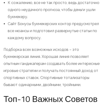
К сожалению, все не так просто, ведь достаточно
одного неудачного прогноза, чтобы деньги ушли
букмекеру.
Сайт Бонусы букмекерских контор предусмотрел
все нюансы и подготовил развернутые статьи по
каждому вопросу.
Подборка всех возможных исходов – это
букмекерская линия. Хорошая линия позволяет
опытным гандикаперам создавать более интересные
игровые стратегии и получать постоянный доход от
спортивных ставок. Спортивные тотализаторы
бывают одинарными, двойными, тройными.
Топ-10 Важных Советов