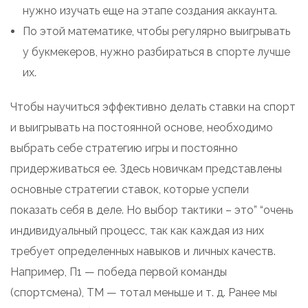
нужно изучать еще на этапе создания аккаунта.
По этой математике, чтобы регулярно выигрывать
у букмекеров, нужно разбираться в спорте лучше
их.
Чтобы научиться эффективно делать ставки на спорт
и выигрывать на постоянной основе, необходимо
выбрать себе стратегию игры и постоянно
придерживаться ее. Здесь новичкам представлены
основные стратегии ставок, которые успели
показать себя в деле. Но выбор тактики – это” “очень
индивидуальный процесс, так как каждая из них
требует определенных навыков и личных качеств.
Например, П1 — победа первой команды
(спортсмена), ТМ — тотал меньше и т. д. Ранее мы