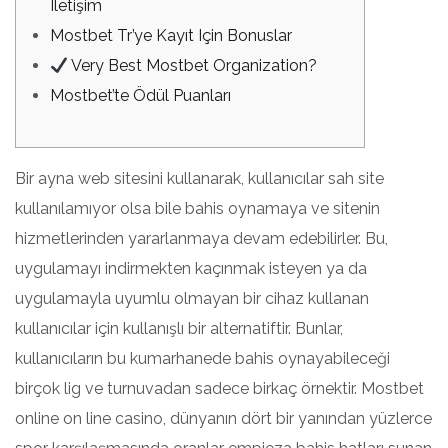
Iletişim
Mostbet Tr’ye Kayıt Için Bonuslar
Very Best Mostbet Organization?
Mostbet’te Ödül Puanları
Bir ayna web sitesini kullanarak, kullanıcılar sah site
kullanılamıyor olsa bile bahis oynamaya ve sitenin
hizmetlerinden yararlanmaya devam edebilirler. Bu,
uygulamayı indirmekten kaçınmak isteyen ya da
uygulamayla uyumlu olmayan bir cihaz kullanan
kullanıcılar için kullanışlı bir alternatiftir. Bunlar,
kullanıcıların bu kumarhanede bahis oynayabileceği
birçok lig ve turnuvadan sadece birkaç örnektir. Mostbet
online on line casino, dünyanın dört bir yanından yüzlerce