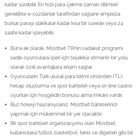
kadar sürebilir. En hızlı para çekme zaman dilimleri
genellikle e-cüzdanlar tarafından sağlanır empieza
bunlar parayı dakikalar kadar kısa bir sürede veya 24
saate kadar işleyebilir.
Buna ek olarak, Mostbet TR’nin sadakat programı,
sadık oyunculara işleri için teşekkür etmenin bir yolu
olarak özel avantajlara erişim sağlar.
Oyuncuların Türk ulusal para birimi cinsinden (TL)
hesap oluşturma ve spor bahisleri veya on line casino
oyunları için hoşgeldin bonusu alma imkânı vardır.
Buz hokeyi hayranıysanız, Mostbet bahislerinizi
yapmak için mükemmel bir yer olacaktır.
Bir spor bahisleri organizasyonu olan Mostbet,
kullanıcılara futbol, basketbol, tenis ve diğerleri gibi bir