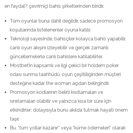
en faydal? çevrimiçi bahis şirketlerinden biridir.
Tüm oyunlar buna dahil değildir, sadece promosyon
koşullarında listelenenler oyuna katılır.
Teknoloji sayesinde, bahisçiler kolayca bahis yapabilir,
canlı oyun akışını izleyebilir ve gerçek zamanlı
güncellemelerle canlı bahislere katılabilirler.
Mostbet’in kapsamlı ve ilgi çekici bir holdem poker
odası sunma taahhüdü, oyun çeşitliliğinden müşteri
desteğine kadar the woman açıdan belirgindir.
Promosyon kodlarının belirli kısıtlamaları ve
sınırlamaları olabilir ve yalnızca kısa bir süre için
etkindirler; dolayısıyla bunu akılda tutmak hayati önem
taşır.
Bu, “tüm yollar kazanır” veya “küme ödemeleri” olarak