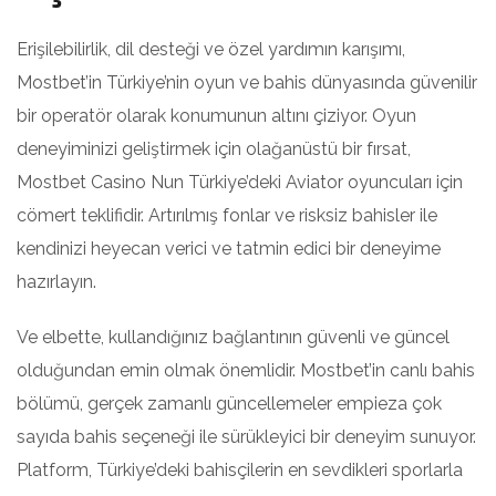
Erişilebilirlik, dil desteği ve özel yardımın karışımı,
Mostbet’in Türkiye’nin oyun ve bahis dünyasında güvenilir
bir operatör olarak konumunun altını çiziyor. Oyun
deneyiminizi geliştirmek için olağanüstü bir fırsat,
Mostbet Casino Nun Türkiye’deki Aviator oyuncuları için
cömert teklifidir. Artırılmış fonlar ve risksiz bahisler ile
kendinizi heyecan verici ve tatmin edici bir deneyime
hazırlayın.
Ve elbette, kullandığınız bağlantının güvenli ve güncel
olduğundan emin olmak önemlidir. Mostbet’in canlı bahis
bölümü, gerçek zamanlı güncellemeler empieza çok
sayıda bahis seçeneği ile sürükleyici bir deneyim sunuyor.
Platform, Türkiye’deki bahisçilerin en sevdikleri sporlarla