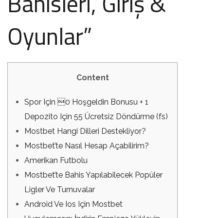
Bahisleri, Giriş &
Oyunlar”
Content
Spor Için 0 Hoşgeldin Bonusu + 1
Depozito Için 55 Ücretsiz Döndürme (fs)
Mostbet Hangi Dilleri Destekliyor?
Mostbet’te Nasıl Hesap Açabilirim?
Amerikan Futbolu
Mostbet’te Bahis Yapılabilecek Popüler
Ligler Ve Turnuvalar
Android Ve Ios Için Mostbet