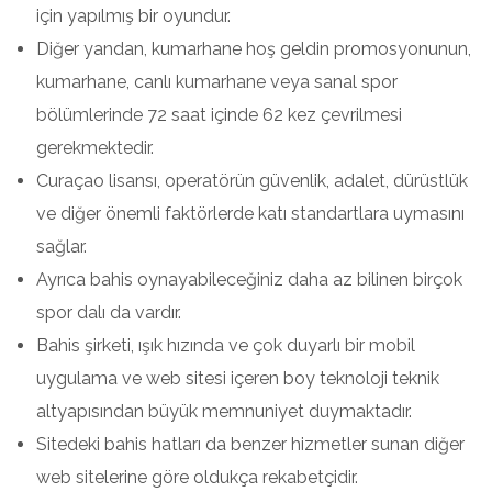
için yapılmış bir oyundur.
Diğer yandan, kumarhane hoş geldin promosyonunun,
kumarhane, canlı kumarhane veya sanal spor
bölümlerinde 72 saat içinde 62 kez çevrilmesi
gerekmektedir.
Curaçao lisansı, operatörün güvenlik, adalet, dürüstlük
ve diğer önemli faktörlerde katı standartlara uymasını
sağlar.
Ayrıca bahis oynayabileceğiniz daha az bilinen birçok
spor dalı da vardır.
Bahis şirketi, ışık hızında ve çok duyarlı bir mobil
uygulama ve web sitesi içeren boy teknoloji teknik
altyapısından büyük memnuniyet duymaktadır.
Sitedeki bahis hatları da benzer hizmetler sunan diğer
web sitelerine göre oldukça rekabetçidir.