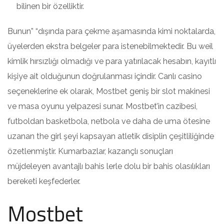
bilinen bir özelliktir.
Bunun” “dışında para çekme aşamasında kimi noktalarda,
üyelerden ekstra belgeler para istenebilmektedir. Bu weil
kimlik hırsızlığı olmadığı ve para yatırılacak hesabın, kayıtlı
kişiye ait olduğunun doğrulanması içindir. Canlı casino
seçeneklerine ek olarak, Mostbet geniş bir slot makinesi
ve masa oyunu yelpazesi sunar. Mostbet’in cazibesi,
futboldan basketbola, netbola ve daha de uma ötesine
uzanan the girl şeyi kapsayan atletik disiplin çeşitliliğinde
özetlenmiştir. Kumarbazlar, kazançlı sonuçları
müjdeleyen avantajlı bahis lerle dolu bir bahis olasılıkları
bereketi keşfederler.
Mostbet