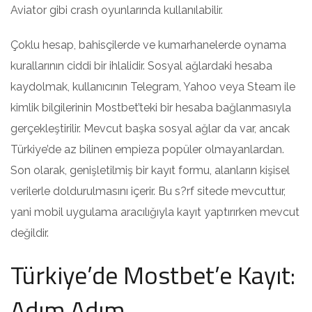
Aviator gibi crash oyunlarında kullanılabilir.
Çoklu hesap, bahisçilerde ve kumarhanelerde oynama
kurallarının ciddi bir ihlalidir. Sosyal ağlardaki hesaba
kaydolmak, kullanıcının Telegram, Yahoo veya Steam ile
kimlik bilgilerinin Mostbet’teki bir hesaba bağlanmasıyla
gerçekleştirilir. Mevcut başka sosyal ağlar da var, ancak
Türkiye’de az bilinen empieza popüler olmayanlardan.
Son olarak, genişletilmiş bir kayıt formu, alanların kişisel
verilerle doldurulmasını içerir. Bu s?rf sitede mevcuttur,
yani mobil uygulama aracılığıyla kayıt yaptırırken mevcut
değildir.
Türkiye’de Mostbet’e Kayıt:
Adım Adım