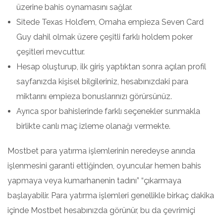
üzerine bahis oynamasını sağlar.
Sitede Texas Hold’em, Omaha empieza Seven Card
Guy dahil olmak üzere çeşitli farklı holdem poker
çeşitleri mevcuttur.
Hesap oluşturup, ilk giriş yaptıktan sonra açılan profil
sayfanızda kişisel bilgileriniz, hesabınızdaki para
miktarını empieza bonuslarınızı görürsünüz.
Ayrıca spor bahislerinde farklı seçenekler sunmakla
birlikte canlı maç izleme olanağı vermekte.
Mostbet para yatırma işlemlerinin neredeyse anında
işlenmesini garanti ettiğinden, oyuncular hemen bahis
yapmaya veya kumarhanenin tadını” “çıkarmaya
başlayabilir. Para yatırma işlemleri genellikle birkaç dakika
içinde Mostbet hesabınızda görünür, bu da çevrimiçi